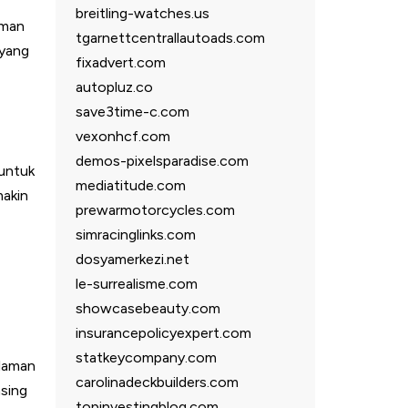
breitling-watches.us
aman
tgarnettcentrallautoads.com
 yang
fixadvert.com
autopluz.co
save3time-c.com
vexonhcf.com
demos-pixelsparadise.com
 untuk
mediatitude.com
makin
prewarmotorcycles.com
simracinglinks.com
dosyamerkezi.net
le-surrealisme.com
showcasebeauty.com
insurancepolicyexpert.com
statkeycompany.com
alaman
carolinadeckbuilders.com
asing
topinvestingblog.com