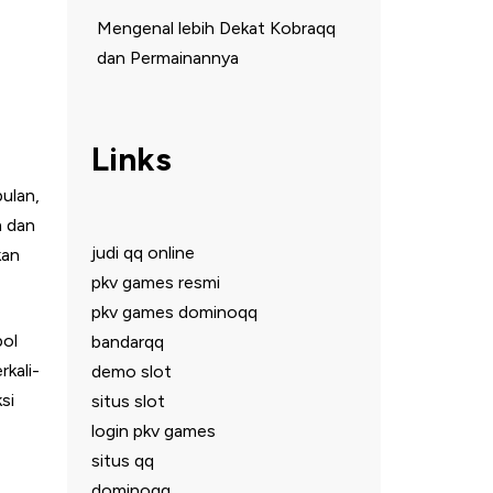
Mengenal lebih Dekat Kobraqq
dan Permainannya
Links
bulan,
m dan
judi qq online
kan
pkv games resmi
pkv games dominoqq
bol
bandarqq
kali-
demo slot
si
situs slot
login pkv games
situs qq
dominoqq