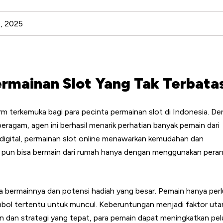
, 2025
ermainan Slot Yang Tak Terbata
rm terkemuka bagi para pecinta permainan slot di Indonesia. D
eragam, agen ini berhasil menarik perhatian banyak pemain dari
 digital, permainan slot online menawarkan kemudahan dan
 pun bisa bermain dari rumah hanya dengan menggunakan pera
a bermainnya dan potensi hadiah yang besar. Pemain hanya perl
ol tertentu untuk muncul. Keberuntungan menjadi faktor uta
dan strategi yang tepat, para pemain dapat meningkatkan pe