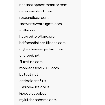
bestlaptopbestmonitor.com
georginaryland.com
roseandbasil.com
thewhitewhitelights.com
atdhe.ws
heckrodtwetland.org
halfheardinthestillness.com
mybestmassagechair.com
ericreed.net
fluxetine.com
mobilecasino8760.com
betqq3.net
casinoloans5.us
CasinoAuction.us
kipooglecouk.us
mykitchennhome.com