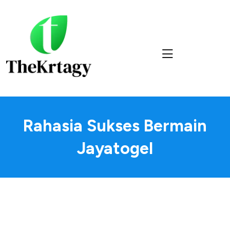
skip
Situs Slot
to
Online
content
Terpercaya
dengan
Fitur Slot
Demo
Gratis
Deposit
Rahasia Sukses Bermain
Pulsa
Jayatogel