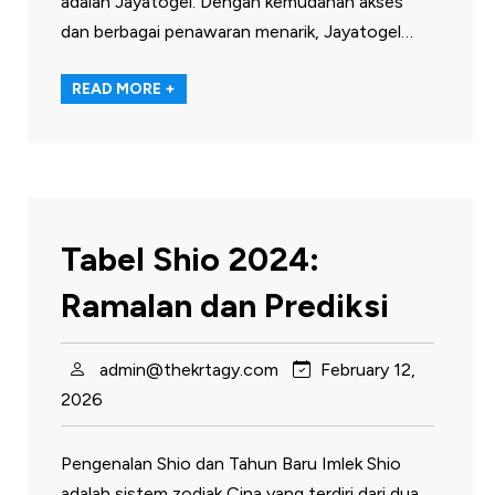
adalah Jayatogel. Dengan kemudahan akses
dan berbagai penawaran menarik, Jayatogel…
READ MORE +
Tabel Shio 2024:
Ramalan dan Prediksi
admin@thekrtagy.com
February 12,
2026
Pengenalan Shio dan Tahun Baru Imlek Shio
adalah sistem zodiak Cina yang terdiri dari dua