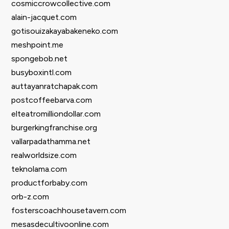
cosmiccrowcollective.com
alain-jacquet.com
gotisouizakayabakeneko.com
meshpoint.me
spongebob.net
busyboxintl.com
auttayanratchapak.com
postcoffeebarva.com
elteatromilliondollar.com
burgerkingfranchise.org
vallarpadathamma.net
realworldsize.com
teknolama.com
productforbaby.com
orb-z.com
fosterscoachhousetavern.com
mesasdecultivoonline.com