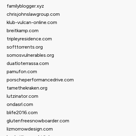
familyblogger.xyz
chrisjohnslawgroup.com
klub-vulcan-online.com
breitkamp.com
tripleyresidence.com
softtorrents.org
somosvulnerables.org
duatloterrassa.com
pamufon.com
porscheperformancedrive.com
tamethekraken.org
lutzinator.com
ondasrl.com
blife2016.com
glutenfreesnowboarder.com
lizmorrowdesign.com