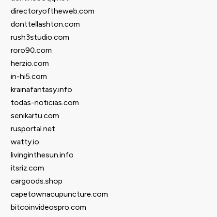
directoryoftheweb.com
donttellashton.com
rush3studio.com
roro90.com
herzio.com
in-hi5.com
krainafantasy.info
todas-noticias.com
senikartu.com
rusportal.net
watty.io
livinginthesun.info
itsriz.com
cargoods.shop
capetownacupuncture.com
bitcoinvideospro.com