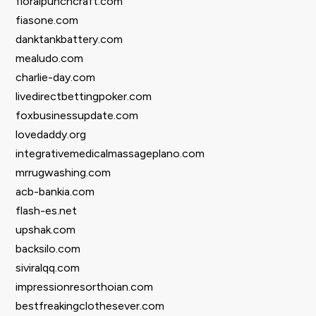
floralpunchcraft.com
fiasone.com
danktankbattery.com
mealudo.com
charlie-day.com
livedirectbettingpoker.com
foxbusinessupdate.com
lovedaddy.org
integrativemedicalmassageplano.com
mrrugwashing.com
acb-bankia.com
flash-es.net
upshak.com
backsilo.com
siviralqq.com
impressionresorthoian.com
bestfreakingclothesever.com