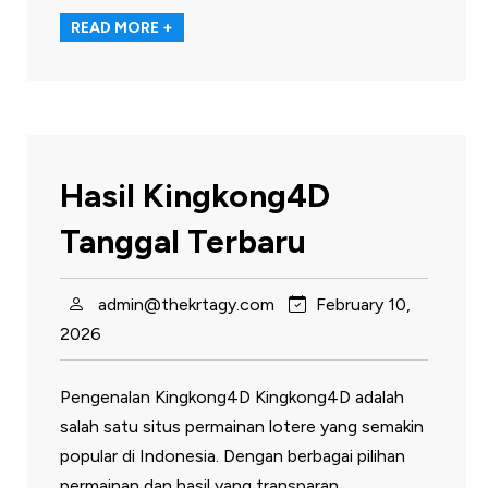
READ MORE +
Hasil Kingkong4D
Tanggal Terbaru
admin@thekrtagy.com
February 10,
2026
Pengenalan Kingkong4D Kingkong4D adalah
salah satu situs permainan lotere yang semakin
popular di Indonesia. Dengan berbagai pilihan
permainan dan hasil yang transparan,