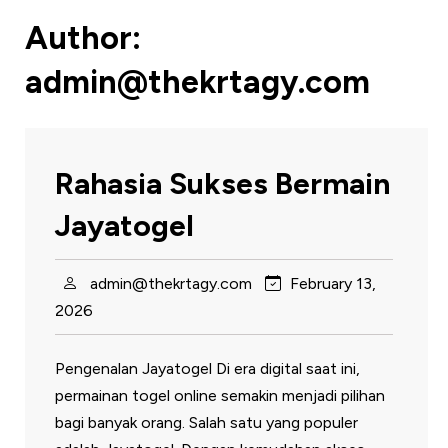
Author:
admin@thekrtagy.com
Rahasia Sukses Bermain
Jayatogel
admin@thekrtagy.com
February 13,
2026
Pengenalan Jayatogel Di era digital saat ini,
permainan togel online semakin menjadi pilihan
bagi banyak orang. Salah satu yang populer