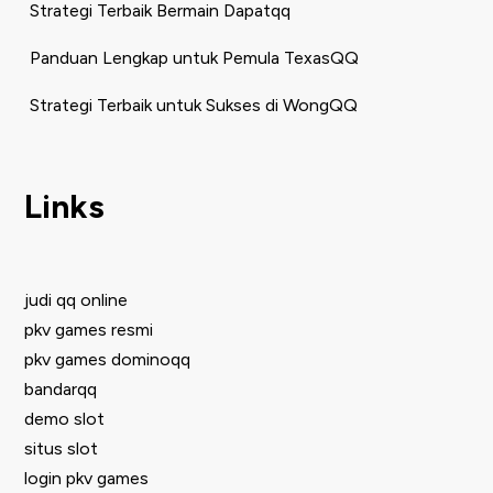
Strategi Terbaik Bermain Dapatqq
Panduan Lengkap untuk Pemula TexasQQ
Strategi Terbaik untuk Sukses di WongQQ
Links
judi qq online
pkv games resmi
pkv games dominoqq
bandarqq
demo slot
situs slot
login pkv games