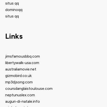
situs qq
dominoqq
situs qq
Links
jimsfamousbbq.com
libertywalk-usa.com
australiamovie.net
gizmobird.co.uk
mp3djsong.com
coursdanglaistoulouse.com
neptunuslex.com
auguri-di-natale.info