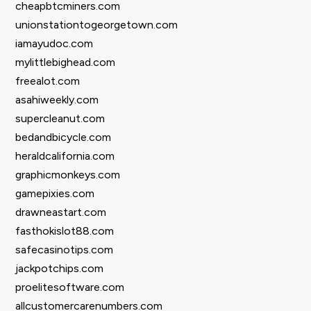
cheapbtcminers.com
unionstationtogeorgetown.com
iamayudoc.com
mylittlebighead.com
freealot.com
asahiweekly.com
supercleanut.com
bedandbicycle.com
heraldcalifornia.com
graphicmonkeys.com
gamepixies.com
drawneastart.com
fasthokislot88.com
safecasinotips.com
jackpotchips.com
proelitesoftware.com
allcustomercarenumbers.com