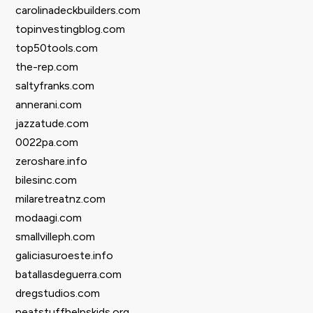
carolinadeckbuilders.com
topinvestingblog.com
top50tools.com
the-rep.com
saltyfranks.com
annerani.com
jazzatude.com
0022pa.com
zeroshare.info
bilesinc.com
milaretreatnz.com
modaagi.com
smallvilleph.com
galiciasuroeste.info
batallasdeguerra.com
dregstudios.com
neatstuffhelpskids.org