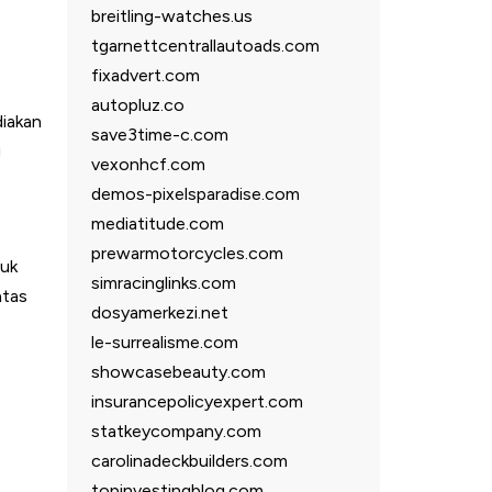
breitling-watches.us
tgarnettcentrallautoads.com
fixadvert.com
autopluz.co
diakan
save3time-c.com
g
vexonhcf.com
demos-pixelsparadise.com
mediatitude.com
prewarmotorcycles.com
tuk
simracinglinks.com
atas
dosyamerkezi.net
le-surrealisme.com
showcasebeauty.com
insurancepolicyexpert.com
statkeycompany.com
carolinadeckbuilders.com
topinvestingblog.com