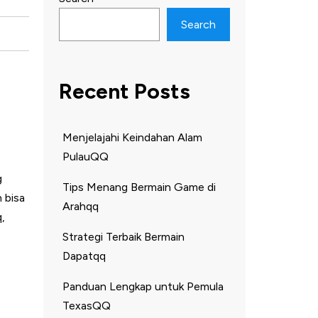
Search
Recent Posts
Menjelajahi Keindahan Alam
PulauQQ
g
Tips Menang Bermain Game di
 bisa
Arahqq
,
Strategi Terbaik Bermain
Dapatqq
Panduan Lengkap untuk Pemula
TexasQQ