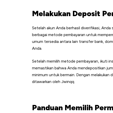
Melakukan Deposit P
Setelah akun Anda berhasil diverifikasi, And
berbagai metode pembayaran untuk mempermud
umum tersedia antara lain transfer bank, do
Anda.
Setelah memilih metode pembayaran, ikuti ins
memastikan bahwa Anda mendepositkan jumlah
minimum untuk bermain. Dengan melakukan dep
ditawarkan oleh Jwinqq.
Panduan Memilih Perm