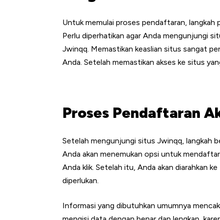
Untuk memulai proses pendaftaran, langkah p
Perlu diperhatikan agar Anda mengunjungi si
Jwinqq. Memastikan keaslian situs sangat p
Anda. Setelah memastikan akses ke situs yan
Proses Pendaftaran A
Setelah mengunjungi situs Jwinqq, langkah 
Anda akan menemukan opsi untuk mendaftar. 
Anda klik. Setelah itu, Anda akan diarahkan k
diperlukan.
Informasi yang dibutuhkan umumnya mencakup
mengisi data dengan benar dan lengkap, karena