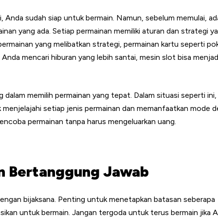
si, Anda sudah siap untuk bermain. Namun, sebelum memulai, ad
nan yang ada. Setiap permainan memiliki aturan dan strategi y
 permainan yang melibatkan strategi, permainan kartu seperti po
jika Anda mencari hiburan yang lebih santai, mesin slot bisa menjad
 dalam memilih permainan yang tepat. Dalam situasi seperti ini,
k menjelajahi setiap jenis permainan dan memanfaatkan mode 
 mencoba permainan tanpa harus mengeluarkan uang.
an Bertanggung Jawab
 dengan bijaksana. Penting untuk menetapkan batasan seberapa
sikan untuk bermain. Jangan tergoda untuk terus bermain jika 