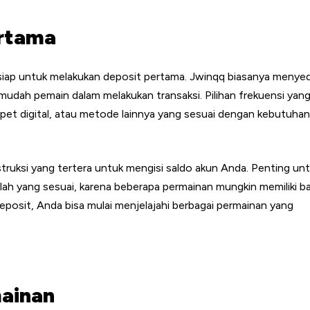
ertama
a siap untuk melakukan deposit pertama. Jwinqq biasanya menye
ah pemain dalam melakukan transaksi. Pilihan frekuensi yan
mpet digital, atau metode lainnya yang sesuai dengan kebutuhan
truksi yang tertera untuk mengisi saldo akun Anda. Penting un
 yang sesuai, karena beberapa permainan mungkin memiliki b
osit, Anda bisa mulai menjelajahi berbagai permainan yang
ainan