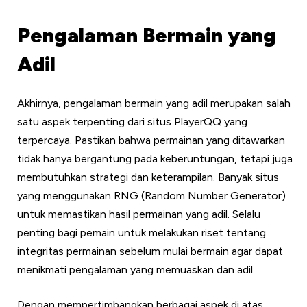
Pengalaman Bermain yang
Adil
Akhirnya, pengalaman bermain yang adil merupakan salah
satu aspek terpenting dari situs PlayerQQ yang
terpercaya. Pastikan bahwa permainan yang ditawarkan
tidak hanya bergantung pada keberuntungan, tetapi juga
membutuhkan strategi dan keterampilan. Banyak situs
yang menggunakan RNG (Random Number Generator)
untuk memastikan hasil permainan yang adil. Selalu
penting bagi pemain untuk melakukan riset tentang
integritas permainan sebelum mulai bermain agar dapat
menikmati pengalaman yang memuaskan dan adil.
Dengan mempertimbangkan berbagai aspek di atas,