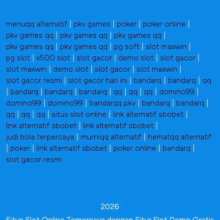
menuqq alternatif
|
pkv games
|
poker
|
poker online
|
pkv games qq
|
pkv games qq
|
pkv games qq
|
pkv games qq
|
pkv games qq
|
pg soft
|
slot maxwin
|
pg slot
|
x500 slot
|
slot gacor
|
demo slot
|
slot gacor
|
slot maxwin
|
demo slot
|
slot gacor
|
slot maxwin
|
slot gacor resmi
|
slot gacor hari ini
|
bandarq
|
bandarq
|
qq
|
bandarq
|
bandarq
|
bandarq
|
qq
|
qq
|
qq
|
domino99
|
domino99
|
domino99
|
bandarqq pkv
|
bandarq
|
bandarq
|
qq
|
qq
|
qq
|
situs slot online
|
link alternatif sbobet
|
link alternatif sbobet
|
link alternatif sbobet
|
judi bola terpercaya
|
murniqq alternatif
|
hematqq alternatif
|
poker
|
link alternatif sbobet
|
poker online
|
bandarq
|
slot gacor resmi
2026
Situs Slot Online Terpercaya dengan Fitur Slot Demo Gratis