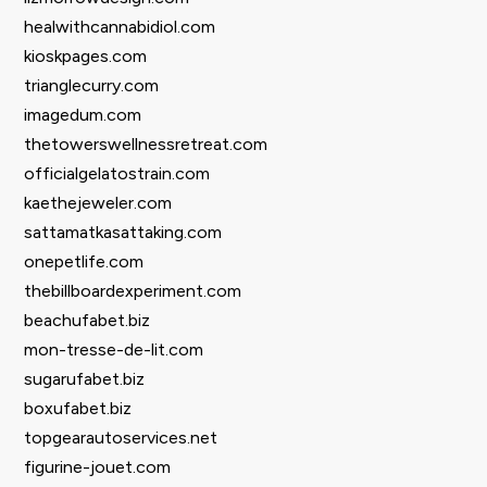
healwithcannabidiol.com
kioskpages.com
trianglecurry.com
imagedum.com
thetowerswellnessretreat.com
officialgelatostrain.com
kaethejeweler.com
sattamatkasattaking.com
onepetlife.com
thebillboardexperiment.com
beachufabet.biz
mon-tresse-de-lit.com
sugarufabet.biz
boxufabet.biz
topgearautoservices.net
figurine-jouet.com