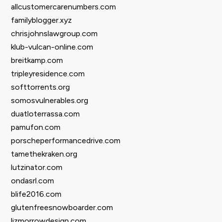
allcustomercarenumbers.com
familyblogger.xyz
chrisjohnslawgroup.com
klub-vulcan-online.com
breitkamp.com
tripleyresidence.com
softtorrents.org
somosvulnerables.org
duatloterrassa.com
pamufon.com
porscheperformancedrive.com
tamethekraken.org
lutzinator.com
ondasrl.com
blife2016.com
glutenfreesnowboarder.com
lizmorrowdesign.com