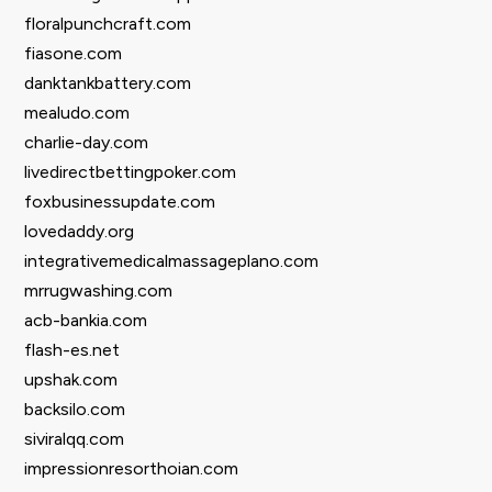
floralpunchcraft.com
fiasone.com
danktankbattery.com
mealudo.com
charlie-day.com
livedirectbettingpoker.com
foxbusinessupdate.com
lovedaddy.org
integrativemedicalmassageplano.com
mrrugwashing.com
acb-bankia.com
flash-es.net
upshak.com
backsilo.com
siviralqq.com
impressionresorthoian.com