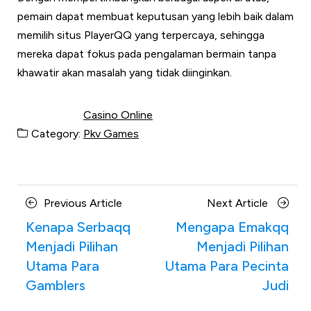
pemain dapat membuat keputusan yang lebih baik dalam
memilih situs PlayerQQ yang terpercaya, sehingga
mereka dapat fokus pada pengalaman bermain tanpa
khawatir akan masalah yang tidak diinginkan.
Casino Online
Category:
Pkv Games
Posts
Previous
Next
Previous Article
Next Article
navigation
Article
Article
Kenapa Serbaqq
Mengapa Emakqq
Menjadi Pilihan
Menjadi Pilihan
Utama Para
Utama Para Pecinta
Gamblers
Judi