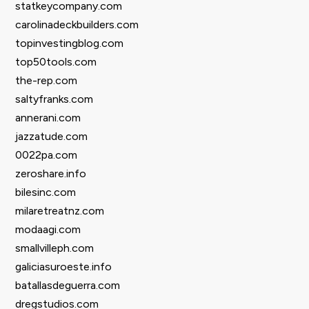
statkeycompany.com
carolinadeckbuilders.com
topinvestingblog.com
top50tools.com
the-rep.com
saltyfranks.com
annerani.com
jazzatude.com
0022pa.com
zeroshare.info
bilesinc.com
milaretreatnz.com
modaagi.com
smallvilleph.com
galiciasuroeste.info
batallasdeguerra.com
dregstudios.com