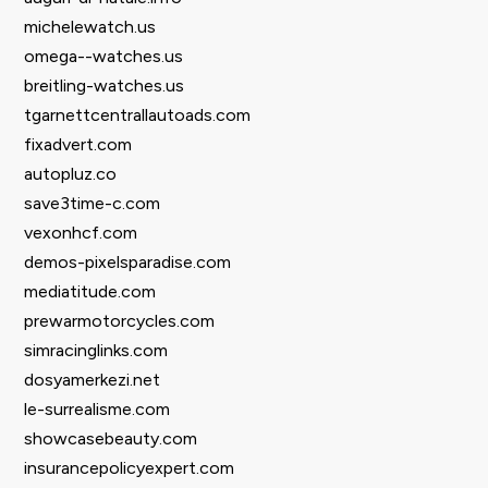
michelewatch.us
omega--watches.us
breitling-watches.us
tgarnettcentrallautoads.com
fixadvert.com
autopluz.co
save3time-c.com
vexonhcf.com
demos-pixelsparadise.com
mediatitude.com
prewarmotorcycles.com
simracinglinks.com
dosyamerkezi.net
le-surrealisme.com
showcasebeauty.com
insurancepolicyexpert.com