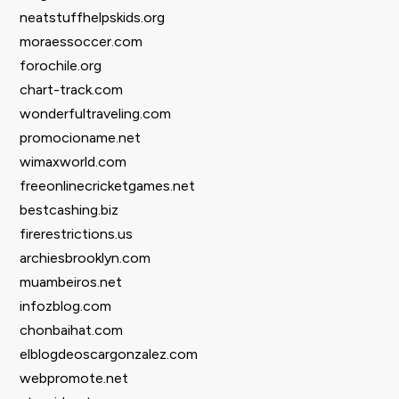
neatstuffhelpskids.org
moraessoccer.com
forochile.org
chart-track.com
wonderfultraveling.com
promocioname.net
wimaxworld.com
freeonlinecricketgames.net
bestcashing.biz
firerestrictions.us
archiesbrooklyn.com
muambeiros.net
infozblog.com
chonbaihat.com
elblogdeoscargonzalez.com
webpromote.net