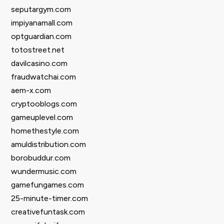
seputargym.com
impiyanamall.com
optguardian.com
totostreet.net
davilcasino.com
fraudwatchai.com
aem-x.com
cryptooblogs.com
gameuplevel.com
homethestyle.com
amuldistribution.com
borobuddur.com
wundermusic.com
gamefungames.com
25-minute-timer.com
creativefuntask.com