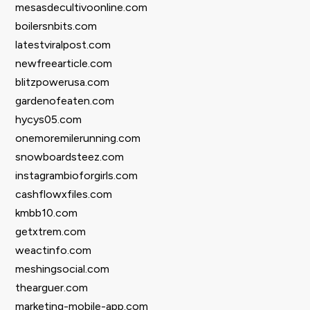
mesasdecultivoonline.com
boilersnbits.com
latestviralpost.com
newfreearticle.com
blitzpowerusa.com
gardenofeaten.com
hycys05.com
onemoremilerunning.com
snowboardsteez.com
instagrambioforgirls.com
cashflowxfiles.com
kmbb10.com
getxtrem.com
weactinfo.com
meshingsocial.com
thearguer.com
marketing-mobile-app.com