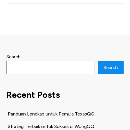
Search
Search
Recent Posts
Panduan Lengkap untuk Pemula TexasQQ
Strategi Terbaik untuk Sukses di WongQQ