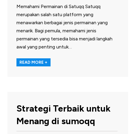
Memahami Permainan di Satuqq Satuqq
merupakan salah satu platform yang
menawarkan berbagai jenis permainan yang
menarik. Bagi pemula, memahami jenis
permainan yang tersedia bisa menjadi langkah
awal yang penting untuk…
READ MORE +
Strategi Terbaik untuk
Menang di sumoqq