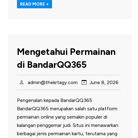
READ MORE +
Mengetahui Permainan
di BandarQQ365
admin@thekrtagy.com
June 8, 2026
Pengenalan kepada BandarQQ365
BandarQQ365 merupakan salah satu platform
permainan online yang semakin populer di
kalangan penggemar judi. Situs ini menawarkan
berbagai jenis permainan kartu, terutama yang