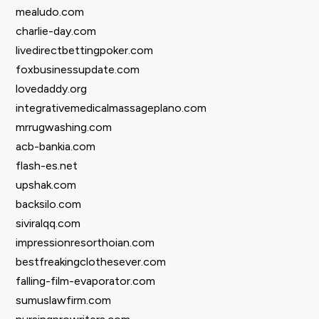
mealudo.com
charlie-day.com
livedirectbettingpoker.com
foxbusinessupdate.com
lovedaddy.org
integrativemedicalmassageplano.com
mrrugwashing.com
acb-bankia.com
flash-es.net
upshak.com
backsilo.com
siviralqq.com
impressionresorthoian.com
bestfreakingclothesever.com
falling-film-evaporator.com
sumuslawfirm.com