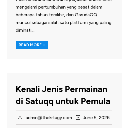
mengalami pertumbuhan yang pesat dalam
beberapa tahun terakhir, dan GarudaQQ
muncul sebagai salah satu platform yang paling
diminati.…
READ MORE +
Kenali Jenis Permainan
di Satuqq untuk Pemula
admin@thekrtagy.com
June 5, 2026