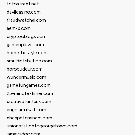
totostreet.net
davilcasino.com
fraudwatchai.com
aem-x.com
cryptooblogs.com
gameuplevel.com
homethestyle.com
amuldistribution.com
borobuddur.com
wundermusic.com
gamefungames.com
25-minute-timer.com
creativefuntask.com
engrsaifulsaif.com
cheapbtcminers.com
unionstationtogeorgetown.com
iamayudoc.com