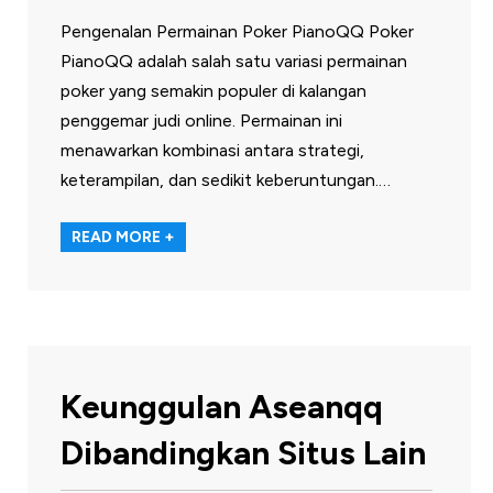
Pengenalan Permainan Poker PianoQQ Poker
PianoQQ adalah salah satu variasi permainan
poker yang semakin populer di kalangan
penggemar judi online. Permainan ini
menawarkan kombinasi antara strategi,
keterampilan, dan sedikit keberuntungan.…
READ MORE +
Keunggulan Aseanqq
Dibandingkan Situs Lain