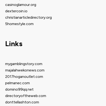
casinoglamour.org
dextercoin.io
christianarticledirectory.org
5homestyle.com
Links
mygamblingstory.com
majalahwekonews.com
2017hoganoutlet.com
pelmanec.com
domino99qq.net
directoryoftheweb.com
donttellashton.com