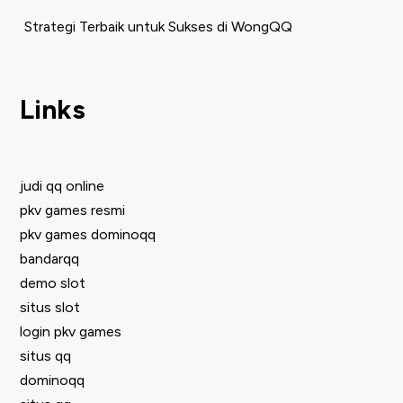
Strategi Terbaik untuk Sukses di WongQQ
Links
judi qq online
pkv games resmi
pkv games dominoqq
bandarqq
demo slot
situs slot
login pkv games
situs qq
dominoqq