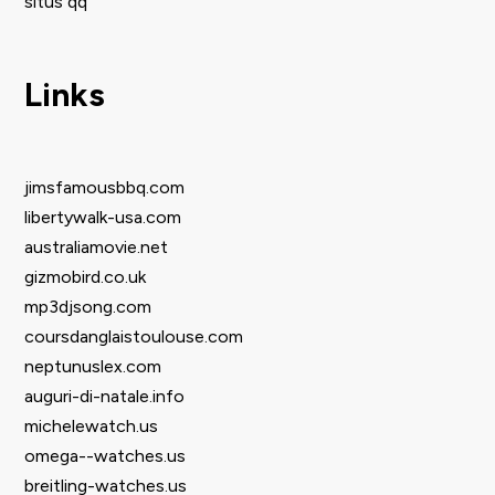
situs qq
Links
jimsfamousbbq.com
libertywalk-usa.com
australiamovie.net
gizmobird.co.uk
mp3djsong.com
coursdanglaistoulouse.com
neptunuslex.com
auguri-di-natale.info
michelewatch.us
omega--watches.us
breitling-watches.us