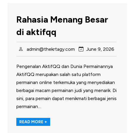
Rahasia Menang Besar
di aktifqq
admin@thekrtagy.com
June 9, 2026
Pengenalan AktifQQ dan Dunia Permainannya
AktifQQ merupakan salah satu platform
permainan online terkemuka yang menyediakan
berbagai macam permainan judi yang menarik. Di
sini, para pemain dapat menikmati berbagai jenis
permainan…
READ MORE +