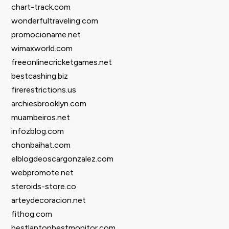
chart-track.com
wonderfultraveling.com
promocioname.net
wimaxworld.com
freeonlinecricketgames.net
bestcashing.biz
firerestrictions.us
archiesbrooklyn.com
muambeiros.net
infozblog.com
chonbaihat.com
elblogdeoscargonzalez.com
webpromote.net
steroids-store.co
arteydecoracion.net
fithog.com
bestlaptopbestmonitor.com