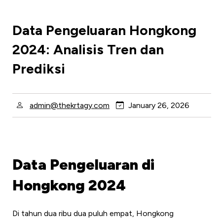
Data Pengeluaran Hongkong
2024: Analisis Tren dan
Prediksi
admin@thekrtagy.com
January 26, 2026
Data Pengeluaran di
Hongkong 2024
Di tahun dua ribu dua puluh empat, Hongkong