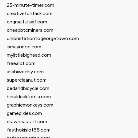
25-minute-timer.com
creativefuntask.com
engrsaifulsaif.com
cheapbtcminers.com
unionstationtogeorgetown.com
iamayudoc.com
mylittlebighead.com
freealot.com
asahiweekly.com
supercleanut.com
bedandbicycle.com
heraldcalifornia.com
graphicmonkeys.com
gamepixies.com
drawneastart.com
fasthokislot88.com