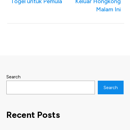
Togel untuk Pemula
Keluar Hongkong
Malam Ini
Search
Search
Recent Posts