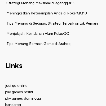
Strategi Menang Maksimal di agenqq365
Meningkatkan Keterampilan Anda di PokerQQ13
Tips Menang di Sediaqq: Strategi Terbaik untuk Pemain
Menjelajahi Keindahan Alam PulauQQ
Tips Menang Bermain Game di Arahqq
Links
judi qq online
pkv games resmi
pkv games dominoqq
bandarqq