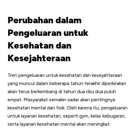
Perubahan dalam
Pengeluaran untuk
Kesehatan dan
Kesejahteraan
Tren pengeluaran untuk kesehatan dan kesejahteraan
yang muncul dalam beberapa tahun terakhir diperkirakan
akan terus berkembang di tahun dua ribu dua puluh
empat. Masyarakat semakin sadar akan pentingnya
kesehatan mental dan fisik. Oleh karena itu, pengeluaran
untuk layanan kesehatan, seperti gym, kelas kebugaran,
serta layanan kesehatan mental akan meningkat.