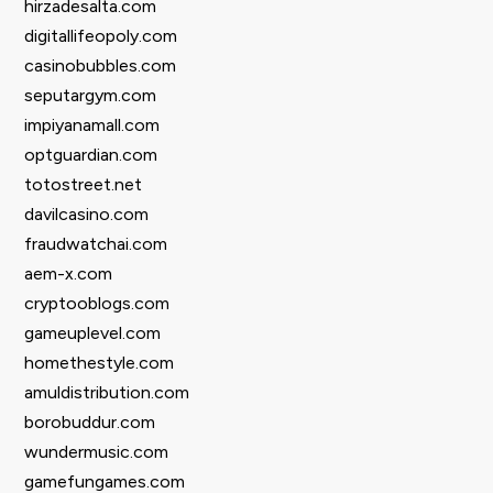
hirzadesalta.com
digitallifeopoly.com
casinobubbles.com
seputargym.com
impiyanamall.com
optguardian.com
totostreet.net
davilcasino.com
fraudwatchai.com
aem-x.com
cryptooblogs.com
gameuplevel.com
homethestyle.com
amuldistribution.com
borobuddur.com
wundermusic.com
gamefungames.com