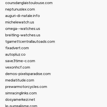
coursdanglaistoulouse.com
neptunuslex.com
auguri-di-natale.info
michelewatch.us
omega--watches.us
breitling-watches.us
tgarnettcentrallautoads.com
fixadvert.com
autopluz.co
save3time-c.com
vexonhcf.com
demos-pixelsparadise.com
mediatitude.com
prewarmotorcycles.com
simracinglinks.com
dosyamerkezi.net
le-surrealisme.com