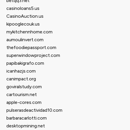
betqq3.net
casinoloans5.us
CasinoAuction.us
kipooglecouk.us
mykitchennhome.com
aumoulinvert.com
thefoodiepassport.com
superwindowproject.com
papibakigrafo.com
icanhazjs.com
canimpact.org
goviralstudy.com
cartourism.net
apple-cores.com
pulserasdeactividad10.com
barbaracarlotti.com
desktopmining.net