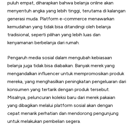
puluh empat, diharapkan bahwa belanja online akan
menyentuh angka yang lebih tinggi, terutama di kalangan
generasi muda. Platform e-commerce menawarkan
kemudahan yang tidak bisa ditandingi oleh belanja
tradisional, seperti pilihan yang lebih luas dan
kenyamanan berbelanja dari rumah.
Pengaruh media sosial dalam mengubah kebiasaan
belanja juga tidak bisa diabaikan. Banyak merek yang
mengandalkan influencer untuk mempromosikan produk
mereka, yang menghasilkan peningkatan pengeluaran dari
konsumen yang tertarik dengan produk tersebut.
Misalnya, peluncuran koleksi baru dari merek pakaian
yang dibagikan melalui platform sosial akan dengan
cepat menarik perhatian dan mendorong pengunjung
untuk melakukan pembelian segera.