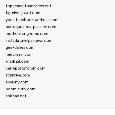
topgearautoservices.net
figurine-jouet.com
your-facebook-address.com
perroquet-ma-passion.com
modrenlivinghome.com
instadatahelpainews.com
geekdailies.com
merchrain.com
kmbb28.com
callreportsforum.com
sokmilya.com
abyluny.com
boomjavtrk.com
apklead.net