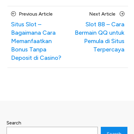
Posts
Previous
Next
Previous Article
Next Article
navigation
Article
Article
Situs Slot –
Slot 88 – Cara
Bagaimana Cara
Bermain QQ untuk
Memanfaatkan
Pemula di Situs
Bonus Tanpa
Terpercaya
Deposit di Casino?
Search
Search