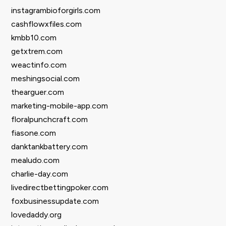
instagrambioforgirls.com
cashflowxfiles.com
kmbb10.com
getxtrem.com
weactinfo.com
meshingsocial.com
thearguer.com
marketing-mobile-app.com
floralpunchcraft.com
fiasone.com
danktankbattery.com
mealudo.com
charlie-day.com
livedirectbettingpoker.com
foxbusinessupdate.com
lovedaddy.org