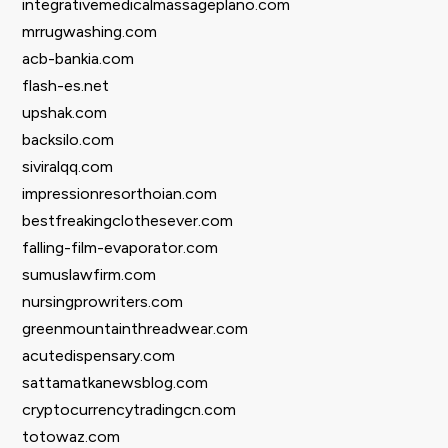
integrativemedicalmassageplano.com
mrrugwashing.com
acb-bankia.com
flash-es.net
upshak.com
backsilo.com
siviralqq.com
impressionresorthoian.com
bestfreakingclothesever.com
falling-film-evaporator.com
sumuslawfirm.com
nursingprowriters.com
greenmountainthreadwear.com
acutedispensary.com
sattamatkanewsblog.com
cryptocurrencytradingcn.com
totowaz.com