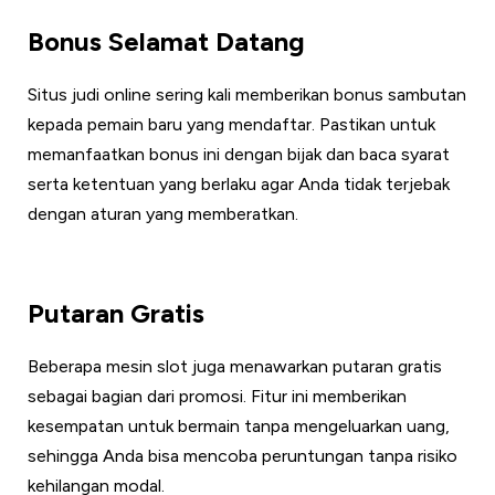
Bonus Selamat Datang
Situs judi online sering kali memberikan bonus sambutan
kepada pemain baru yang mendaftar. Pastikan untuk
memanfaatkan bonus ini dengan bijak dan baca syarat
serta ketentuan yang berlaku agar Anda tidak terjebak
dengan aturan yang memberatkan.
Putaran Gratis
Beberapa mesin slot juga menawarkan putaran gratis
sebagai bagian dari promosi. Fitur ini memberikan
kesempatan untuk bermain tanpa mengeluarkan uang,
sehingga Anda bisa mencoba peruntungan tanpa risiko
kehilangan modal.