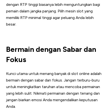
dengan RTP tinggi biasanya lebih menguntungkan bagi
pemain dalam jangka panjang. Pilih mesin slot yang
memiliki RTP minimal tinggi agar peluang Anda lebih
besar.
Bermain dengan Sabar dan
Fokus
Kunci utama untuk menang banyak di slot online adalah
bermain dengan sabar dan fokus. Jangan terburu-buru
untuk meningkatkan taruhan atau mencoba permainan
yang lebih sulit. Nikmati permainan dengan tenang dan
jangan biarkan emosi Anda mengendalikan keputusan
Anda.