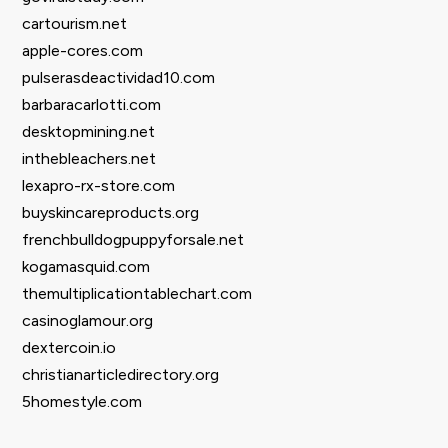
cartourism.net
apple-cores.com
pulserasdeactividad10.com
barbaracarlotti.com
desktopmining.net
inthebleachers.net
lexapro-rx-store.com
buyskincareproducts.org
frenchbulldogpuppyforsale.net
kogamasquid.com
themultiplicationtablechart.com
casinoglamour.org
dextercoin.io
christianarticledirectory.org
5homestyle.com