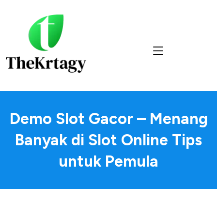
skip
Situs Slot
to
Online
content
Terpercaya
dengan
Fitur Slot
Demo
Gratis
Deposit
Demo Slot Gacor – Menang
Pulsa
Banyak di Slot Online Tips
untuk Pemula