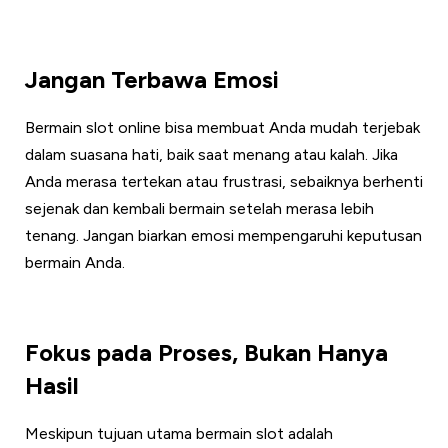
Jangan Terbawa Emosi
Bermain slot online bisa membuat Anda mudah terjebak
dalam suasana hati, baik saat menang atau kalah. Jika
Anda merasa tertekan atau frustrasi, sebaiknya berhenti
sejenak dan kembali bermain setelah merasa lebih
tenang. Jangan biarkan emosi mempengaruhi keputusan
bermain Anda.
Fokus pada Proses, Bukan Hanya
Hasil
Meskipun tujuan utama bermain slot adalah