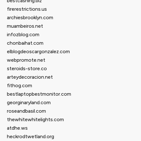
bestcashing.biz
firerestrictions.us
archiesbrooklyn.com
muambeiros.net
infozblog.com
chonbaihat.com
elblogdeoscargonzalez.com
webpromote.net
steroids-store.co
arteydecoracion.net
fithog.com
bestlaptopbestmonitor.com
georginaryland.com
roseandbasil.com
thewhitewhitelights.com
atdhe.ws
heckrodtwetland.org