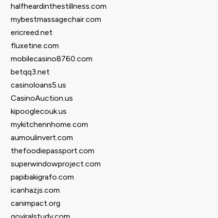
halfheardinthestillness.com
mybestmassagechair.com
ericreed.net
fluxetine.com
mobilecasino8760.com
betqq3.net
casinoloans5.us
CasinoAuction.us
kipooglecouk.us
mykitchennhome.com
aumoulinvert.com
thefoodiepassport.com
superwindowproject.com
papibakigrafo.com
icanhazjs.com
canimpact.org
goviralstudy.com