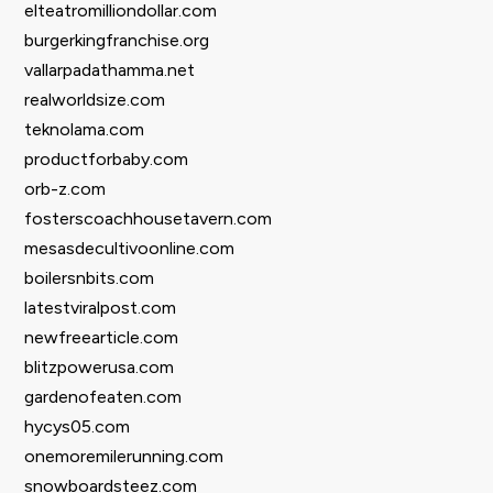
elteatromilliondollar.com
burgerkingfranchise.org
vallarpadathamma.net
realworldsize.com
teknolama.com
productforbaby.com
orb-z.com
fosterscoachhousetavern.com
mesasdecultivoonline.com
boilersnbits.com
latestviralpost.com
newfreearticle.com
blitzpowerusa.com
gardenofeaten.com
hycys05.com
onemoremilerunning.com
snowboardsteez.com