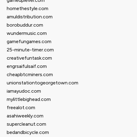
gameuplevel.com
homethestyle.com
amuldistribution.com
borobuddur.com
wundermusic.com
gamefungames.com
25-minute-timer.com
creativefuntask.com
engrsaifulsaif.com
cheapbtcminers.com
unionstationtogeorgetown.com
iamayudoc.com
mylittlebighead.com
freealot.com
asahiweekly.com
supercleanut.com
bedandbicycle.com