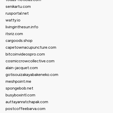
senikartu.com
rusportal.net
watty.io
livinginthesun.info
itsriz.com
cargoods.shop
capetownacupuncture.com
bitcoinvideospro.com
cosmiccrowcollective.com
alain-jacquet.com
gotisouizakayabakeneko.com
meshpoint.me
spongebob.net
busyboxintl.com
auttayanratchapak.com
postcoffeebarva.com