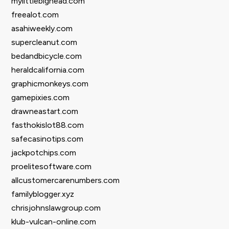
mylittlebighead.com
freealot.com
asahiweekly.com
supercleanut.com
bedandbicycle.com
heraldcalifornia.com
graphicmonkeys.com
gamepixies.com
drawneastart.com
fasthokislot88.com
safecasinotips.com
jackpotchips.com
proelitesoftware.com
allcustomercarenumbers.com
familyblogger.xyz
chrisjohnslawgroup.com
klub-vulcan-online.com