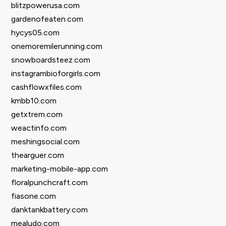
blitzpowerusa.com
gardenofeaten.com
hycys05.com
onemoremilerunning.com
snowboardsteez.com
instagrambioforgirls.com
cashflowxfiles.com
kmbb10.com
getxtrem.com
weactinfo.com
meshingsocial.com
thearguer.com
marketing-mobile-app.com
floralpunchcraft.com
fiasone.com
danktankbattery.com
mealudo.com