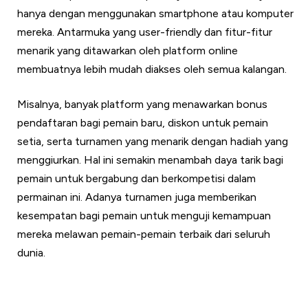
hanya dengan menggunakan smartphone atau komputer
mereka. Antarmuka yang user-friendly dan fitur-fitur
menarik yang ditawarkan oleh platform online
membuatnya lebih mudah diakses oleh semua kalangan.
Misalnya, banyak platform yang menawarkan bonus
pendaftaran bagi pemain baru, diskon untuk pemain
setia, serta turnamen yang menarik dengan hadiah yang
menggiurkan. Hal ini semakin menambah daya tarik bagi
pemain untuk bergabung dan berkompetisi dalam
permainan ini. Adanya turnamen juga memberikan
kesempatan bagi pemain untuk menguji kemampuan
mereka melawan pemain-pemain terbaik dari seluruh
dunia.