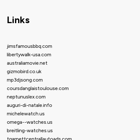
Links
jimsfamousbbq.com
libertywalk-usa.com
australiamovie.net
gizmobird.co.uk
mp3djsong.com
coursdanglaistoulouse.com
neptunuslex.com
auguri-di-natale.info
michelewatch.us
omega--watches.us
breitling-watches.us
tgarnettcentrallautoads.com