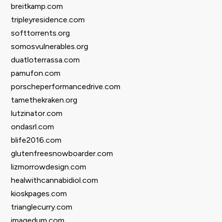
breitkamp.com
tripleyresidence.com
softtorrents.org
somosvulnerables.org
duatloterrassa.com
pamufon.com
porscheperformancedrive.com
tamethekraken.org
lutzinator.com
ondasrl.com
blife2016.com
glutenfreesnowboarder.com
lizmorrowdesign.com
healwithcannabidiol.com
kioskpages.com
trianglecurry.com
imagedum.com