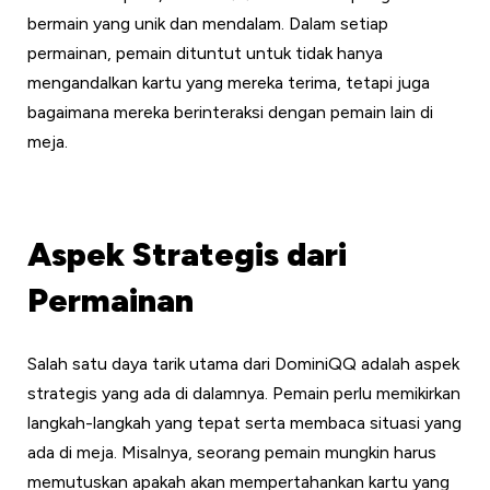
bermain yang unik dan mendalam. Dalam setiap
permainan, pemain dituntut untuk tidak hanya
mengandalkan kartu yang mereka terima, tetapi juga
bagaimana mereka berinteraksi dengan pemain lain di
meja.
Aspek Strategis dari
Permainan
Salah satu daya tarik utama dari DominiQQ adalah aspek
strategis yang ada di dalamnya. Pemain perlu memikirkan
langkah-langkah yang tepat serta membaca situasi yang
ada di meja. Misalnya, seorang pemain mungkin harus
memutuskan apakah akan mempertahankan kartu yang