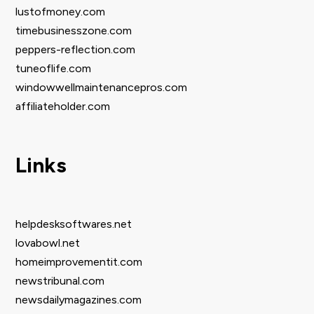
lustofmoney.com
timebusinesszone.com
peppers-reflection.com
tuneoflife.com
windowwellmaintenancepros.com
affiliateholder.com
Links
helpdesksoftwares.net
lovabowl.net
homeimprovementit.com
newstribunal.com
newsdailymagazines.com