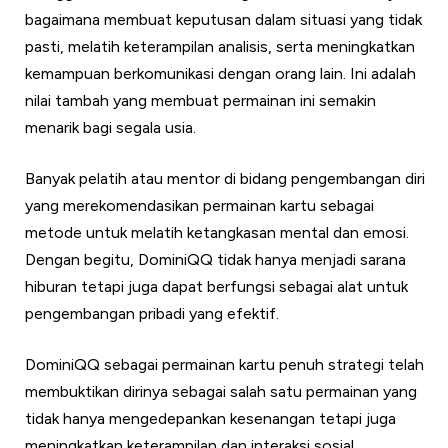
bagaimana membuat keputusan dalam situasi yang tidak
pasti, melatih keterampilan analisis, serta meningkatkan
kemampuan berkomunikasi dengan orang lain. Ini adalah
nilai tambah yang membuat permainan ini semakin
menarik bagi segala usia.
Banyak pelatih atau mentor di bidang pengembangan diri
yang merekomendasikan permainan kartu sebagai
metode untuk melatih ketangkasan mental dan emosi.
Dengan begitu, DominiQQ tidak hanya menjadi sarana
hiburan tetapi juga dapat berfungsi sebagai alat untuk
pengembangan pribadi yang efektif.
DominiQQ sebagai permainan kartu penuh strategi telah
membuktikan dirinya sebagai salah satu permainan yang
tidak hanya mengedepankan kesenangan tetapi juga
meningkatkan keterampilan dan interaksi sosial.