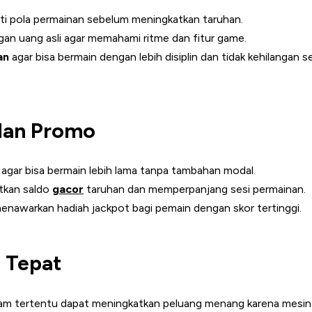
 pola permainan sebelum meningkatkan taruhan.
an uang asli agar memahami ritme dan fitur game.
an
agar bisa bermain dengan lebih disiplin dan tidak kehilangan 
dan Promo
agar bisa bermain lebih lama tanpa tambahan modal.
tkan saldo
gacor
taruhan dan memperpanjang sesi permainan.
enawarkan hadiah jackpot bagi pemain dengan skor tertinggi.
 Tepat
am tertentu dapat meningkatkan peluang menang karena mesin