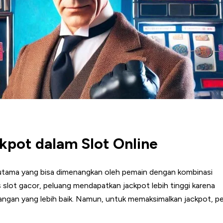
pot dalam Slot Online
 utama yang bisa dimenangkan oleh pemain dengan kombinasi
s slot gacor, peluang mendapatkan jackpot lebih tinggi karena
enangan yang lebih baik. Namun, untuk memaksimalkan jackpot, p