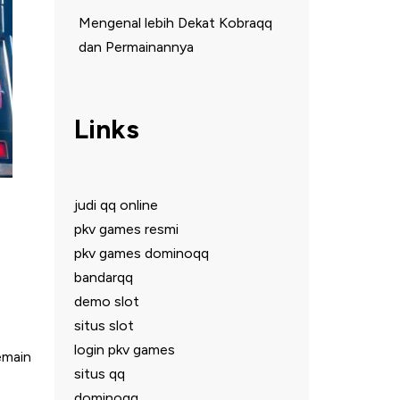
Mengenal lebih Dekat Kobraqq
dan Permainannya
Links
judi qq online
pkv games resmi
pkv games dominoqq
bandarqq
demo slot
situs slot
login pkv games
emain
situs qq
dominoqq