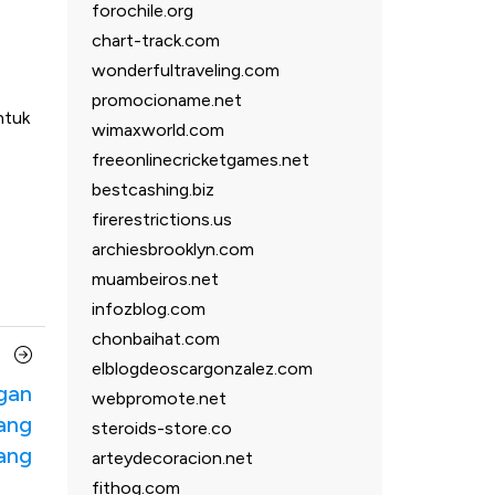
forochile.org
chart-track.com
wonderfultraveling.com
promocioname.net
ntuk
wimaxworld.com
freeonlinecricketgames.net
bestcashing.biz
firerestrictions.us
archiesbrooklyn.com
muambeiros.net
infozblog.com
chonbaihat.com
Next
elblogdeoscargonzalez.com
Article
ngan
webpromote.net
ang
steroids-store.co
ang
arteydecoracion.net
fithog.com