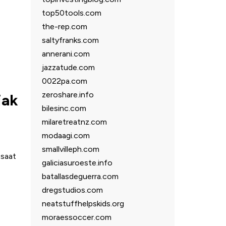
top50tools.com
the-rep.com
saltyfranks.com
annerani.com
jazzatude.com
0022pa.com
zeroshare.info
jak
bilesinc.com
milaretreatnz.com
modaagi.com
smallvilleph.com
 saat
galiciasuroeste.info
batallasdeguerra.com
dregstudios.com
neatstuffhelpskids.org
moraessoccer.com