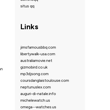
situs qq
Links
jimsfamousbbq.com
libertywalk-usa.com
australiamovie.net
gizmobird.co.uk
an
mp3djsong.com
coursdanglaistoulouse.com
neptunuslex.com
auguri-di-natale.info
michelewatch.us
omega--watches.us