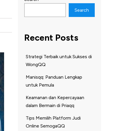
Search
Recent Posts
Strategi Terbaik untuk Sukses di
WongQQ
Manisqq: Panduan Lengkap
untuk Pemula
Keamanan dan Kepercayaan
dalam Bermain di Priaqq
Tips Memilih Platform Judi
Online SemogaQQ