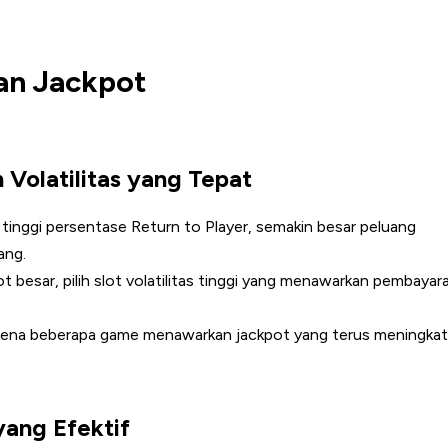
an Jackpot
Volatilitas yang Tepat
tinggi persentase Return to Player, semakin besar peluang
ang.
ot besar, pilih slot volatilitas tinggi yang menawarkan pembayar
arena beberapa game menawarkan jackpot yang terus meningkat
ang Efektif