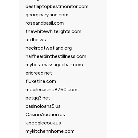
bestlaptopbestmonitor.com
georginaryland.com
roseandbasil.com
thewhitewhitelights.com
atdhe.ws
heckrodtwetland.org
halfheardinthestillness.com
mybestmassagechair.com
ericreed.net
fluxetine.com
mobilecasino8760.com
betqq3.net
casinoloans5.us
CasinoAuction.us
kipooglecouk.us
mykitchennhome.com