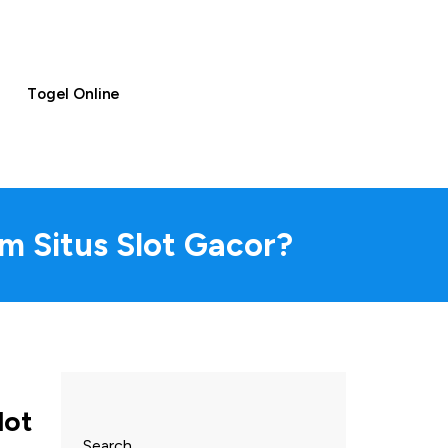
Togel Online
 Situs Slot Gacor?
lot
Search