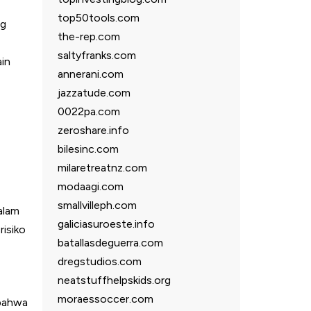
top50tools.com
ng
the-rep.com
saltyfranks.com
ain
annerani.com
jazzatude.com
0022pa.com
zeroshare.info
bilesinc.com
milaretreatnz.com
modaagi.com
smallvilleph.com
alam
galiciasuroeste.info
isiko
batallasdeguerra.com
dregstudios.com
neatstuffhelpskids.org
moraessoccer.com
 bahwa