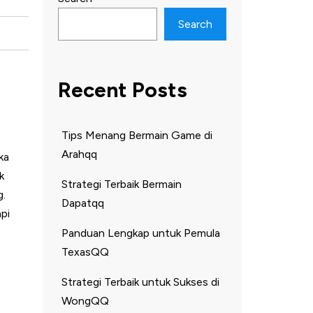
Search
Recent Posts
Tips Menang Bermain Game di
Arahqq
ka
k
Strategi Terbaik Bermain
g.
Dapatqq
pi
Panduan Lengkap untuk Pemula
TexasQQ
Strategi Terbaik untuk Sukses di
WongQQ