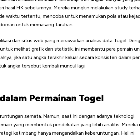
dari hasil HK sebelumnya. Mereka mungkin melakukan study terh
iode waktu tertentu, mencoba untuk menemukan pola atau kejad
pedoman untuk memasang taruhan.
likasi dan situs web yang menawarkan analisis data Togel. Den
ntuk melihat grafik dan statistik, ini membantu para pemain u
lnya, jika satu angka terakhir keluar secara konsisten dalam pe
uk angka tersebut kembali muncul lagi.
dalam Permainan Togel
eruntungan semata. Namun, saat ini dengan adanya teknologi
emain yang membentuk pendekatan yang lebih analitis. Mereka 
trategi ketimbang hanya mengandalkan keberuntungan. Hal ini