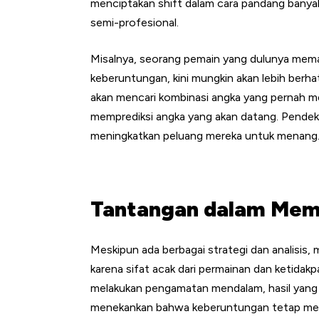
menciptakan shift dalam cara pandang banyak 
semi-profesional.
Misalnya, seorang pemain yang dulunya mem
keberuntungan, kini mungkin akan lebih berhat
akan mencari kombinasi angka yang pernah 
memprediksi angka yang akan datang. Pendeka
meningkatkan peluang mereka untuk menang
Tantangan dalam Memp
Meskipun ada berbagai strategi dan analisis, 
karena sifat acak dari permainan dan ketidak
melakukan pengamatan mendalam, hasil yang ke
menekankan bahwa keberuntungan tetap mema