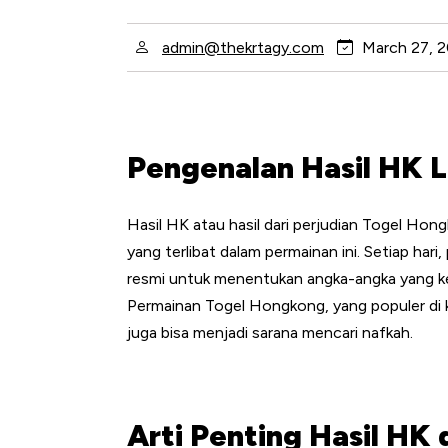
admin@thekrtagy.com
March 27, 
Pengenalan Hasil HK 
Hasil HK atau hasil dari perjudian Togel Hon
yang terlibat dalam permainan ini. Setiap hari
resmi untuk menentukan angka-angka yang ke
Permainan Togel Hongkong, yang populer di ka
juga bisa menjadi sarana mencari nafkah.
Arti Penting Hasil HK