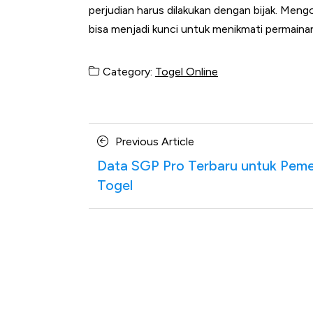
perjudian harus dilakukan dengan bijak. Meng
bisa menjadi kunci untuk menikmati permaina
Category:
Togel Online
Posts
Previous
Previous Article
navigation
Article
Data SGP Pro Terbaru untuk Pem
Togel