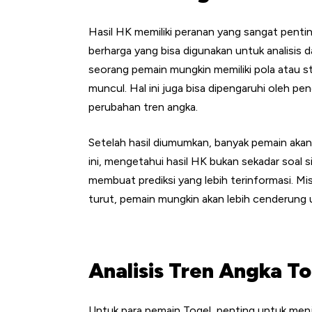
Hasil HK memiliki peranan yang sangat pentin
berharga yang bisa digunakan untuk analisis 
seorang pemain mungkin memiliki pola atau s
muncul. Hal ini juga bisa dipengaruhi oleh 
perubahan tren angka.
Setelah hasil diumumkan, banyak pemain akan
ini, mengetahui hasil HK bukan sekadar soal
membuat prediksi yang lebih terinformasi. Mi
turut, pemain mungkin akan lebih cenderung 
Analisis Tren Angka T
Untuk para pemain Togel, penting untuk menj