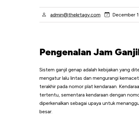
admin@thekrtagy.com
December 1
Pengenalan Jam Ganji
Sistem ganjil genap adalah kebijakan yang dit
mengatur lalu lintas dan mengurangi kemace
terakhir pada nomor plat kendaraan. Kendaraa
tertentu, sementara kendaraan dengan nomor pl
diperkenalkan sebagai upaya untuk menanggu
besar.