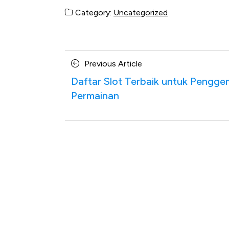
Category:
Uncategorized
Posts
Previous
Previous Article
navigation
Article
Daftar Slot Terbaik untuk Pengge
Permainan