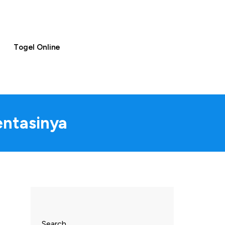
Togel Online
entasinya
Search