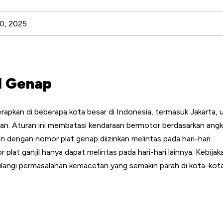
0, 2025
l Genap
erapkan di beberapa kota besar di Indonesia, termasuk Jakarta, 
tan. Aturan ini membatasi kendaraan bermotor berdasarkan ang
n dengan nomor plat genap diizinkan melintas pada hari-hari
at ganjil hanya dapat melintas pada hari-hari lainnya. Kebijaka
langi permasalahan kemacetan yang semakin parah di kota-kot