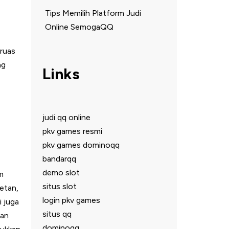
Tips Memilih Platform Judi
Online SemogaQQ
 ruas
ng
Links
judi qq online
pkv games resmi
pkv games dominoqq
bandarqq
demo slot
m
situs slot
etan,
login pkv games
i juga
situs qq
dan
dominoqq