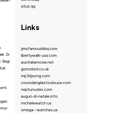
jukkan
situs qq
Links
n
jimsfamousbbq.com
ik. Di
libertywalk-usa.com
. Bagi
australiamovie.net
tuk
gizmobird.co.uk
mp3djsong.com
coursdanglaistoulouse.com
erti
neptunuslex.com
auguri-di-natale.info
ngan
michelewatch.us
nomor
omega--watches.us