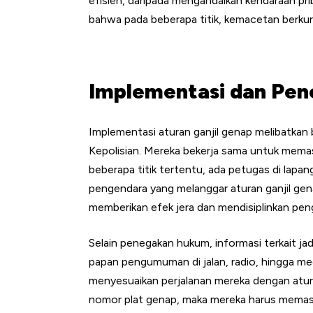
efisien, daripada mengandalkan kendaraan prib
bahwa pada beberapa titik, kemacetan berkur
Implementasi dan Pen
Implementasi aturan ganjil genap melibatka
Kepolisian. Mereka bekerja sama untuk memast
beberapa titik tertentu, ada petugas di lap
pengendara yang melanggar aturan ganjil genap
memberikan efek jera dan mendisiplinkan pen
Selain penegakan hukum, informasi terkait jad
papan pengumuman di jalan, radio, hingga med
menyesuaikan perjalanan mereka dengan atura
nomor plat genap, maka mereka harus memasti