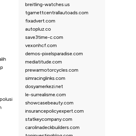
breitling-watches.us
tgarnettcentrallautoads.com
fixadvert.com
autopluz.co
save3time-c.com
vexonhcf.com
demos-pixelsparadise.com
lih
mediatitude.com
ap
prewarmotorcycles.com
simracinglinks.com
dosyamerkezi.net
le-surrealisme.com
polusi
showcasebeauty.com
n
insurancepolicyexpert.com
statkeycompany.com
carolinadeckbuilders.com
topinvestingblog.com