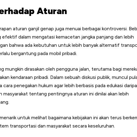
terhadap Aturan
pan aturan ganjil genap juga menuai berbagai kontroversi. Be
g efektif dalam mengatasi kemacetan jangka panjang dan lebih
gan bahwa ada kebutuhan untuk lebih banyak alternatif transpo
lalu bergantung pada mobil pribadi.
 yang mungkin dirasakan oleh pengguna jalan, terutama bagi merek
nakan kendaraan pribadi. Dalam sebuah diskusi publik, muncul pul
 cara penegakan hukum agar lebih berbasis pada edukasi darip
masyarakat tentang pentingnya aturan ini dinilai akan lebih
jang.
menarik untuk melihat bagaimana kebijakan ini akan terus berk
tem transportasi dan masyarakat secara keseluruhan.