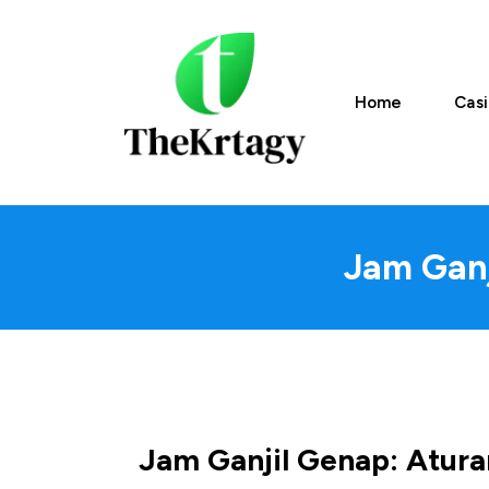
skip
Situs Slot
to
Online
content
Terpercaya
Home
Casi
dengan
Fitur Slot
Demo
Gratis
Deposit
Jam Ganj
Pulsa
Jam Ganjil Genap: Atur