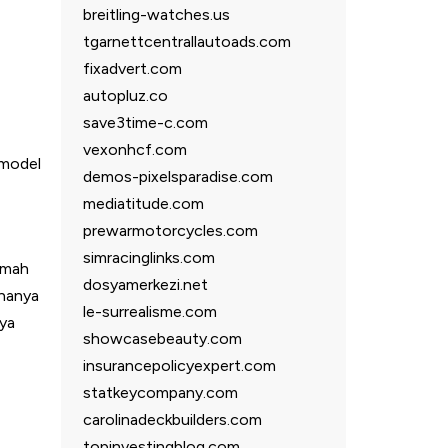
breitling-watches.us
tgarnettcentrallautoads.com
fixadvert.com
autopluz.co
save3time-c.com
vexonhcf.com
-model
demos-pixelsparadise.com
mediatitude.com
prewarmotorcycles.com
simracinglinks.com
amah
dosyamerkezi.net
 hanya
le-surrealisme.com
nya
showcasebeauty.com
insurancepolicyexpert.com
statkeycompany.com
carolinadeckbuilders.com
topinvestingblog.com