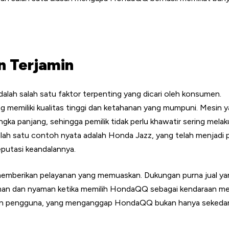
n Terjamin
dalah salah satu faktor terpenting yang dicari oleh konsumen.
memiliki kualitas tinggi dan ketahanan yang mumpuni. Mesin 
gka panjang, sehingga pemilik tidak perlu khawatir sering mela
ah satu contoh nyata adalah Honda Jazz, yang telah menjadi p
eputasi keandalannya.
 memberikan pelayanan yang memuaskan. Dukungan purna jual ya
an dan nyaman ketika memilih HondaQQ sebagai kendaraan me
angan pengguna, yang menganggap HondaQQ bukan hanya sekeda