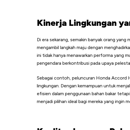
Kinerja Lingkungan ya
Di era sekarang, semakin banyak orang yang
mengambil langkah maju dengan menghadirkan 
ini tidak hanya menawarkan performa yang mu
pengendara berkontribusi pada upaya pelestar
Sebagai contoh, peluncuran Honda Accord 
lingkungan. Dengan kemampuan untuk menjalan
efisien dalam penggunaan bahan bakar tetapi
menjadi pilihan ideal bagi mereka yang ingin