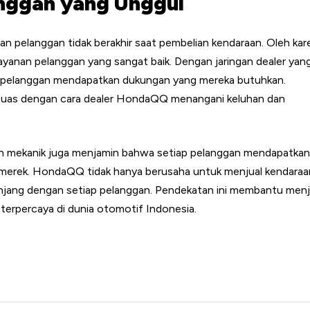
anggan yang Unggul
langgan tidak berakhir saat pembelian kendaraan. Oleh kar
yanan pelanggan yang sangat baik. Dengan jaringan dealer yang
iap pelanggan mendapatkan dukungan yang mereka butuhkan.
puas dengan cara dealer HondaQQ menangani keluhan dan
 dan mekanik juga menjamin bahwa setiap pelanggan mendapatkan
n merek. HondaQQ tidak hanya berusaha untuk menjual kendaraa
njang dengan setiap pelanggan. Pendekatan ini membantu men
terpercaya di dunia otomotif Indonesia.