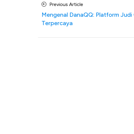
Posts
Previous
Previous Article
navigation
Article
Mengenal DanaQQ: Platform Judi 
Terpercaya