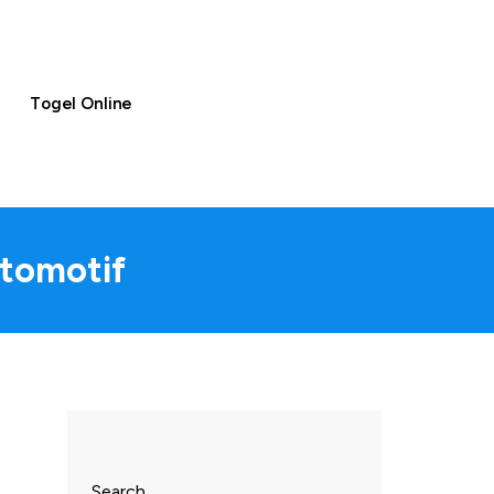
Togel Online
tomotif
Search