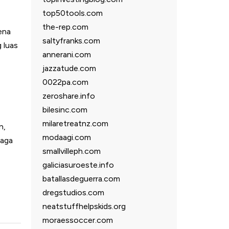
top50tools.com
the-rep.com
ena
saltyfranks.com
 luas
annerani.com
jazzatude.com
0022pa.com
zeroshare.info
bilesinc.com
milaretreatnz.com
n,
modaagi.com
jaga
smallvilleph.com
galiciasuroeste.info
batallasdeguerra.com
dregstudios.com
neatstuffhelpskids.org
moraessoccer.com