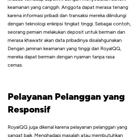
keamanan yang canggih. Anggota dapat merasa tenang
karena informasi pribadi dan transaksi mereka dilindungi
dengan teknologi enkripsi tingkat tinggi. Sebagai contoh,
seorang pemain melakukan deposit untuk bermain dan
merasa khawatir akan data pribadinya disalahgunakan.
Dengan jaminan keamanan yang tinggi dari RoyalQQ,
mereka dapat bermain dengan nyaman tanpa rasa
cemas.
Pelayanan Pelanggan yang
Responsif
RoyalQQ juga dikenal karena pelayanan pelanggan yang
sangat baik. Menghadapi masalah atau membutuhkan