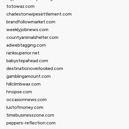
totowaz.com
charlestonwipesettlement.com
brandfollowmarket.com
weeklyjobnews.com
countyanimalshelter.com
adwebtagging.com
ranksuperior.net
babystepahead.com
destinationoverlooked.com
gamblingamount.com
hillclimbwax.com
hnopse.com
occasionnews.com
lustofmoney.com
timebusinesszone.com
peppers-reflection.com