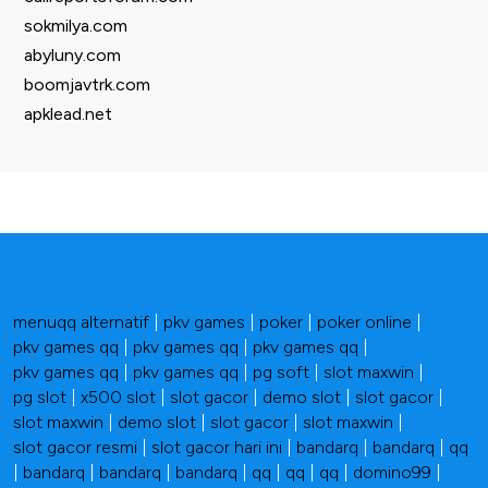
sokmilya.com
abyluny.com
boomjavtrk.com
apklead.net
menuqq alternatif
|
pkv games
|
poker
|
poker online
|
pkv games qq
|
pkv games qq
|
pkv games qq
|
pkv games qq
|
pkv games qq
|
pg soft
|
slot maxwin
|
pg slot
|
x500 slot
|
slot gacor
|
demo slot
|
slot gacor
|
slot maxwin
|
demo slot
|
slot gacor
|
slot maxwin
|
slot gacor resmi
|
slot gacor hari ini
|
bandarq
|
bandarq
|
qq
|
bandarq
|
bandarq
|
bandarq
|
qq
|
qq
|
qq
|
domino99
|