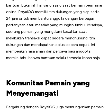
bantuan bukanlah hal yang asing saat bermain permainan
online. RoyalQQ memiliki tim dukungan yang siap sedia
24 jam untuk membantu anggota dengan berbagai
pertanyaan atau masalah yang mungkin timbul. Misalnya,
seorang pemain yang mengalami kesulitan saat
melakukan transaksi dapat segera menghubungi tim
dukungan dan mendapatkan solusi secara cepat. Ini
memberikan rasa aman dan percaya bagi anggota,
mereka tahu bahwa bantuan selalu tersedia kapan saja.
Komunitas Pemain yang
Menyemangati
Bergabung dengan RoyalQQ juga memungkinkan pemain