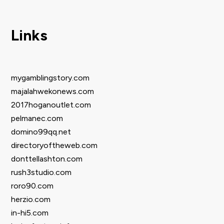
Links
mygamblingstory.com
majalahwekonews.com
2017hoganoutlet.com
pelmanec.com
domino99qq.net
directoryoftheweb.com
donttellashton.com
rush3studio.com
roro90.com
herzio.com
in-hi5.com