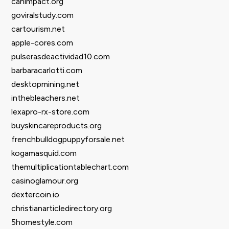
canimpact.org
goviralstudy.com
cartourism.net
apple-cores.com
pulserasdeactividad10.com
barbaracarlotti.com
desktopmining.net
inthebleachers.net
lexapro-rx-store.com
buyskincareproducts.org
frenchbulldogpuppyforsale.net
kogamasquid.com
themultiplicationtablechart.com
casinoglamour.org
dextercoin.io
christianarticledirectory.org
5homestyle.com