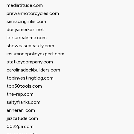
mediatitude.com
prewarmotorcycles.com
simracinglinks.com
dosyamerkezi.net
le-surrealisme.com
showcasebeauty.com
insurancepolicyexpert.com
statkeycompany.com
carolinadeckbuilders.com
topinvestingblog.com
top50tools.com
the-rep.com
saltyfranks.com
annerani.com
jazzatude.com
0022pa.com