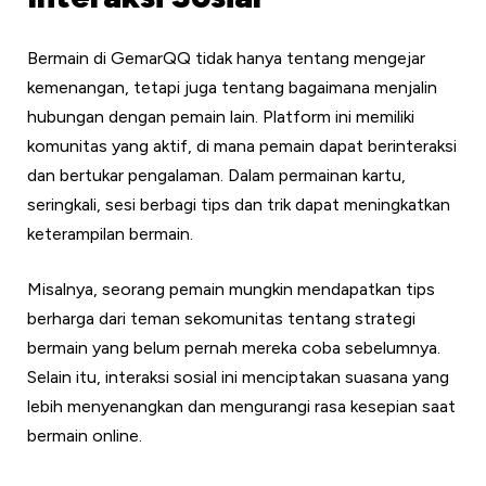
Bermain di GemarQQ tidak hanya tentang mengejar
kemenangan, tetapi juga tentang bagaimana menjalin
hubungan dengan pemain lain. Platform ini memiliki
komunitas yang aktif, di mana pemain dapat berinteraksi
dan bertukar pengalaman. Dalam permainan kartu,
seringkali, sesi berbagi tips dan trik dapat meningkatkan
keterampilan bermain.
Misalnya, seorang pemain mungkin mendapatkan tips
berharga dari teman sekomunitas tentang strategi
bermain yang belum pernah mereka coba sebelumnya.
Selain itu, interaksi sosial ini menciptakan suasana yang
lebih menyenangkan dan mengurangi rasa kesepian saat
bermain online.