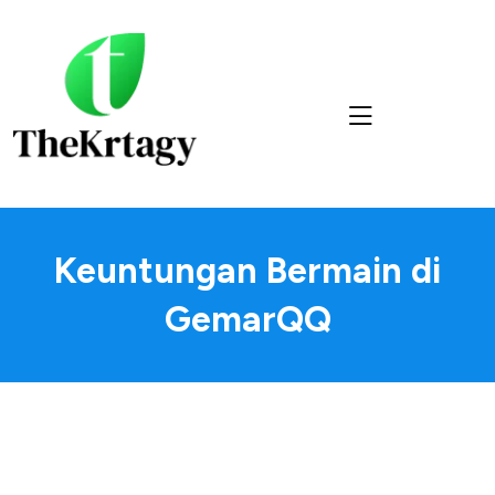
skip
Situs Slot
to
Online
content
Terpercaya
dengan
Fitur Slot
Demo
Gratis
Deposit
Keuntungan Bermain di
Pulsa
GemarQQ