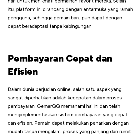
hari untuk menikmati permainan favorit mereka. Selain
itu, platform ini dirancang dengan antarmuka yang ramah
pengguna, sehingga pemain baru pun dapat dengan
cepat beradaptasi tanpa kebingungan.
Pembayaran Cepat dan
Efisien
Dalam dunia perjudian online, salah satu aspek yang
sangat diperhatikan adalah kecepatan dalam proses
pembayaran. GemarQQ memahami hal ini dan telah
mengimplementasikan sistem pembayaran yang cepat
dan efisien. Pemain dapat melakukan penarikan dengan
mudah tanpa mengalami proses yang panjang dan rumit.