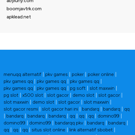
abyluny.com
boomjavtrk.com
apklead.net
menuqq alternatif
|
pkv games
|
poker
|
poker online
|
pkv games qq
|
pkv games qq
|
pkv games qq
|
pkv games qq
|
pkv games qq
|
pg soft
|
slot maxwin
|
pg slot
|
x500 slot
|
slot gacor
|
demo slot
|
slot gacor
|
slot maxwin
|
demo slot
|
slot gacor
|
slot maxwin
|
slot gacor resmi
|
slot gacor hari ini
|
bandarq
|
bandarq
|
qq
|
bandarq
|
bandarq
|
bandarq
|
qq
|
qq
|
qq
|
domino99
|
domino99
|
domino99
|
bandarqq pkv
|
bandarq
|
bandarq
|
qq
|
qq
|
qq
|
situs slot online
|
link alternatif sbobet
|