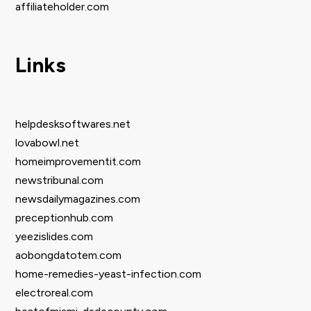
affiliateholder.com
Links
helpdesksoftwares.net
lovabowl.net
homeimprovementit.com
newstribunal.com
newsdailymagazines.com
preceptionhub.com
yeezislides.com
aobongdatotem.com
home-remedies-yeast-infection.com
electroreal.com