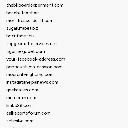
thebillboardexperiment.com
beachufabet.biz
mon-tresse-de-lit.com
sugarufabet.biz
boxufabet.biz
topgearautoservices.net
figurine-jouet.com
your-facebook-address.com
perroquet-ma-passion.com
modrenlivinghome.com
instadatahelpainews.com
geekdailies.com
merchrain.com
kmbb28.com
callreportsforum.com
sokmilya.com