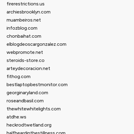
firerestrictions.us
archiesbrooklyn.com
muambeiros.net
infozblog.com
chonbaihat.com
elblogdeoscargonzalez.com
webpromote.net
steroids-store.co
arteydecoracion.net
fithog.com
bestlaptopbestmonitor.com
georginaryland.com
roseandbasil.com
thewhitewhitelights.com
atdhe.ws
heckrodtwetland.org
halfheardinthestillness.com