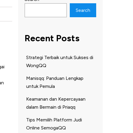
Search
Recent Posts
Strategi Terbaik untuk Sukses di
WongQQ
gai
Manisqq: Panduan Lengkap
an
untuk Pemula
Keamanan dan Kepercayaan
dalam Bermain di Priaqq
Tips Memilih Platform Judi
Online SemogaQQ