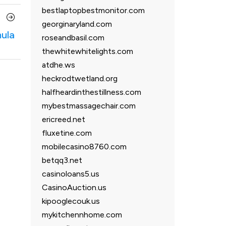
bestlaptopbestmonitor.com
Next
georginaryland.com
Article
ula
roseandbasil.com
thewhitewhitelights.com
atdhe.ws
heckrodtwetland.org
halfheardinthestillness.com
mybestmassagechair.com
ericreed.net
fluxetine.com
mobilecasino8760.com
betqq3.net
casinoloans5.us
CasinoAuction.us
kipooglecouk.us
mykitchennhome.com