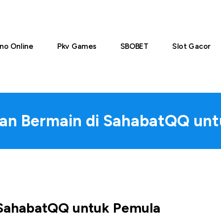
no Online
Pkv Games
SBOBET
Slot Gacor
an Bermain di SahabatQQ unt
 SahabatQQ untuk Pemula