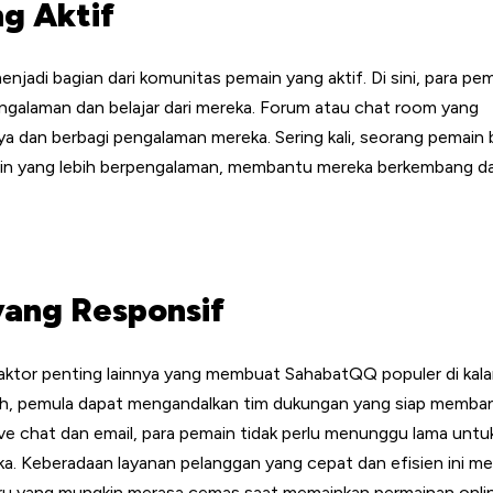
g Aktif
adi bagian dari komunitas pemain yang aktif. Di sini, para pe
ngalaman dan belajar dari mereka. Forum atau chat room yang
 dan berbagi pengalaman mereka. Sering kali, seorang pemain 
ain yang lebih berpengalaman, membantu mereka berkembang d
ang Responsif
aktor penting lainnya yang membuat SahabatQQ populer di kal
lah, pemula dapat mengandalkan tim dukungan yang siap memba
ive chat dan email, para pemain tidak perlu menunggu lama untu
. Keberadaan layanan pelanggan yang cepat dan efisien ini m
aru yang mungkin merasa cemas saat memainkan permainan onlin