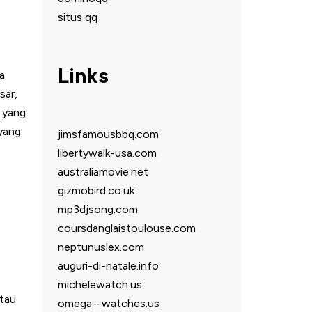
situs qq
Links
a
sar,
 yang
yang
jimsfamousbbq.com
libertywalk-usa.com
australiamovie.net
gizmobird.co.uk
mp3djsong.com
coursdanglaistoulouse.com
neptunuslex.com
auguri-di-natale.info
michelewatch.us
atau
omega--watches.us