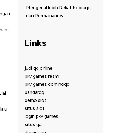
Mengenal lebih Dekat Kobraqq
ungan
dan Permainannya
ahami
Links
judi qq online
pkv games resmi
pkv games dominoqq
bandarqq
lai
demo slot
situs slot
lalu
login pkv games
situs qq
dominoqq