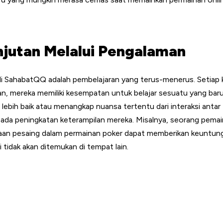
njutan Melalui Pengalaman
 di SahabatQQ adalah pembelajaran yang terus-menerus. Setiap k
an, mereka memiliki kesempatan untuk belajar sesuatu yang baru
ebih baik atau menangkap nuansa tertentu dari interaksi antar
 pada peningkatan keterampilan mereka. Misalnya, seorang pemai
an pesaing dalam permainan poker dapat memberikan keuntun
i tidak akan ditemukan di tempat lain.