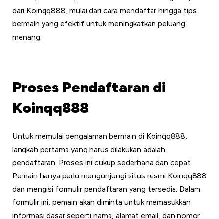
dari Koinqq888, mulai dari cara mendaftar hingga tips
bermain yang efektif untuk meningkatkan peluang
menang.
Proses Pendaftaran di
Koinqq888
Untuk memulai pengalaman bermain di Koinqq888,
langkah pertama yang harus dilakukan adalah
pendaftaran. Proses ini cukup sederhana dan cepat.
Pemain hanya perlu mengunjungi situs resmi Koinqq888
dan mengisi formulir pendaftaran yang tersedia. Dalam
formulir ini, pemain akan diminta untuk memasukkan
informasi dasar seperti nama, alamat email, dan nomor