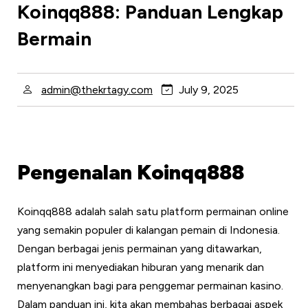
Koinqq888: Panduan Lengkap
Bermain
admin@thekrtagy.com
July 9, 2025
Pengenalan Koinqq888
Koinqq888 adalah salah satu platform permainan online
yang semakin populer di kalangan pemain di Indonesia.
Dengan berbagai jenis permainan yang ditawarkan,
platform ini menyediakan hiburan yang menarik dan
menyenangkan bagi para penggemar permainan kasino.
Dalam panduan ini, kita akan membahas berbagai aspek