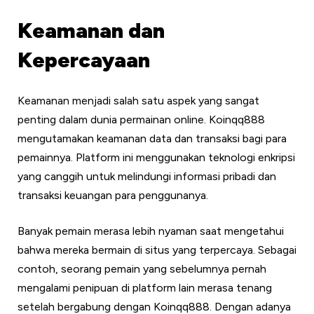
Keamanan dan
Kepercayaan
Keamanan menjadi salah satu aspek yang sangat
penting dalam dunia permainan online. Koinqq888
mengutamakan keamanan data dan transaksi bagi para
pemainnya. Platform ini menggunakan teknologi enkripsi
yang canggih untuk melindungi informasi pribadi dan
transaksi keuangan para penggunanya.
Banyak pemain merasa lebih nyaman saat mengetahui
bahwa mereka bermain di situs yang terpercaya. Sebagai
contoh, seorang pemain yang sebelumnya pernah
mengalami penipuan di platform lain merasa tenang
setelah bergabung dengan Koinqq888. Dengan adanya