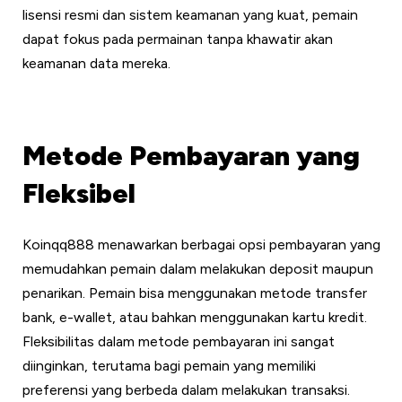
lisensi resmi dan sistem keamanan yang kuat, pemain
dapat fokus pada permainan tanpa khawatir akan
keamanan data mereka.
Metode Pembayaran yang
Fleksibel
Koinqq888 menawarkan berbagai opsi pembayaran yang
memudahkan pemain dalam melakukan deposit maupun
penarikan. Pemain bisa menggunakan metode transfer
bank, e-wallet, atau bahkan menggunakan kartu kredit.
Fleksibilitas dalam metode pembayaran ini sangat
diinginkan, terutama bagi pemain yang memiliki
preferensi yang berbeda dalam melakukan transaksi.