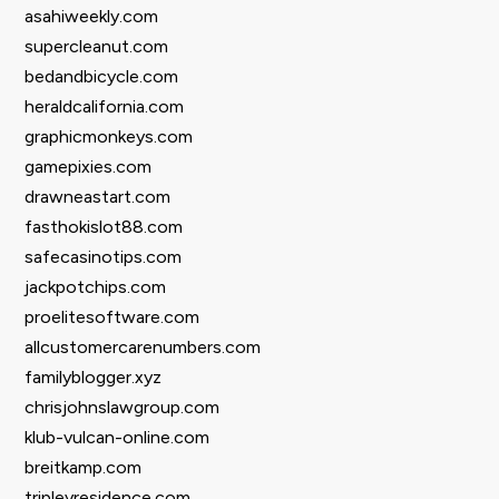
asahiweekly.com
supercleanut.com
bedandbicycle.com
heraldcalifornia.com
graphicmonkeys.com
gamepixies.com
drawneastart.com
fasthokislot88.com
safecasinotips.com
jackpotchips.com
proelitesoftware.com
allcustomercarenumbers.com
familyblogger.xyz
chrisjohnslawgroup.com
klub-vulcan-online.com
breitkamp.com
tripleyresidence.com