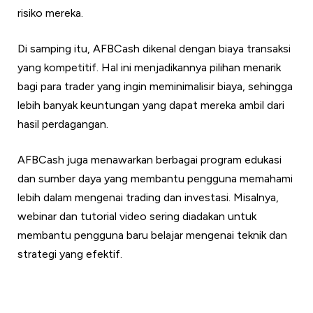
risiko mereka.
Di samping itu, AFBCash dikenal dengan biaya transaksi
yang kompetitif. Hal ini menjadikannya pilihan menarik
bagi para trader yang ingin meminimalisir biaya, sehingga
lebih banyak keuntungan yang dapat mereka ambil dari
hasil perdagangan.
AFBCash juga menawarkan berbagai program edukasi
dan sumber daya yang membantu pengguna memahami
lebih dalam mengenai trading dan investasi. Misalnya,
webinar dan tutorial video sering diadakan untuk
membantu pengguna baru belajar mengenai teknik dan
strategi yang efektif.