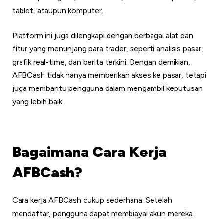
tablet, ataupun komputer.
Platform ini juga dilengkapi dengan berbagai alat dan
fitur yang menunjang para trader, seperti analisis pasar,
grafik real-time, dan berita terkini. Dengan demikian,
AFBCash tidak hanya memberikan akses ke pasar, tetapi
juga membantu pengguna dalam mengambil keputusan
yang lebih baik.
Bagaimana Cara Kerja
AFBCash?
Cara kerja AFBCash cukup sederhana. Setelah
mendaftar, pengguna dapat membiayai akun mereka