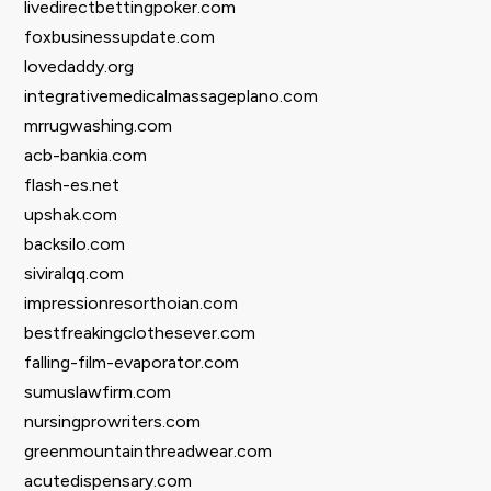
livedirectbettingpoker.com
foxbusinessupdate.com
lovedaddy.org
integrativemedicalmassageplano.com
mrrugwashing.com
acb-bankia.com
flash-es.net
upshak.com
backsilo.com
siviralqq.com
impressionresorthoian.com
bestfreakingclothesever.com
falling-film-evaporator.com
sumuslawfirm.com
nursingprowriters.com
greenmountainthreadwear.com
acutedispensary.com