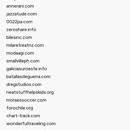
annerani.com
jazzatude.com
0022pa.com
zeroshare.info
bilesinc.com
milaretreatnz.com
modaagi.com
smallvilleph.com
galiciasuroeste.info
batallasdeguerra.com
dregstudios.com
neatstuffhelpskids.org
moraessoccer.com
forochile.org
chart-track.com
wonderfultraveling.com