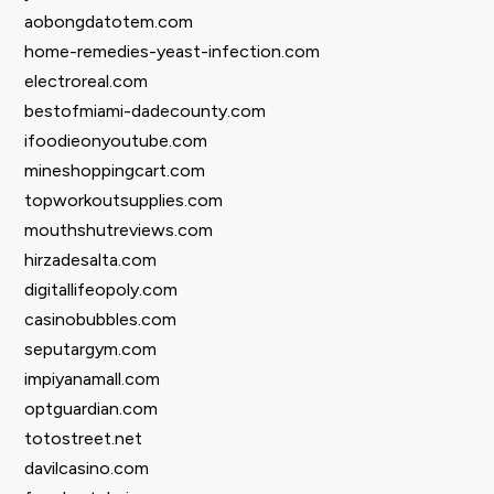
aobongdatotem.com
home-remedies-yeast-infection.com
electroreal.com
bestofmiami-dadecounty.com
ifoodieonyoutube.com
mineshoppingcart.com
topworkoutsupplies.com
mouthshutreviews.com
hirzadesalta.com
digitallifeopoly.com
casinobubbles.com
seputargym.com
impiyanamall.com
optguardian.com
totostreet.net
davilcasino.com