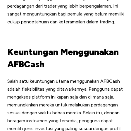
perdagangan dari trader yang lebih berpengalaman. Ini
sangat menguntungkan bagi pemula yang belum memiliki
cukup pengetahuan dan keterampilan dalam trading.
Keuntungan Menggunakan
AFBCash
Salah satu keuntungan utama menggunakan AFBCash
adalah fleksibilitas yang ditawarkannya. Pengguna dapat
mengakses platform ini kapan saja dan di mana saja,
memungkinkan mereka untuk melakukan perdagangan
sesuai dengan waktu bebas mereka. Selain itu, dengan
beragam instrumen yang tersedia, pengguna dapat
memilih jenis investasi yang paling sesuai dengan profil