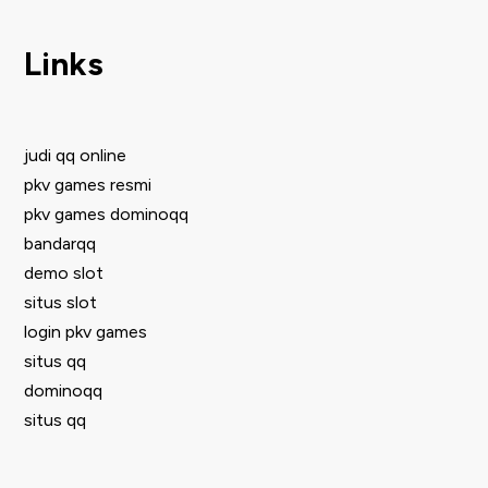
Links
judi qq online
pkv games resmi
pkv games dominoqq
bandarqq
demo slot
situs slot
login pkv games
situs qq
dominoqq
situs qq