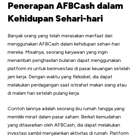
Penerapan AFBCash dalam
Kehidupan Sehari-hari
Banyak orang yang telah merasakan manfaat dari
menggunakan AFBCash dalam kehidupan sehari-hari
mereka. Misalnya, seorang karyawan yang ingin
menambah penghasilan bulanan dapat menggunakan
platform ini untuk berinvestasi di pasar keuangan setelah
jam kerja. Dengan waktu yang fleksibel, dia dapat
melakukan perdagangan saat istirahat makan siang atau
di malam hari setelah pulang kerja.
Contoh lainnya adalah seorang ibu rumah tangga yang
memiliki minat dalam pasar saham. Berkat kemudahan
yang ditawarkan oleh AFBCash, dia dapat melakukan
investasi sambil menjalankan aktivitas di rumah. Platform