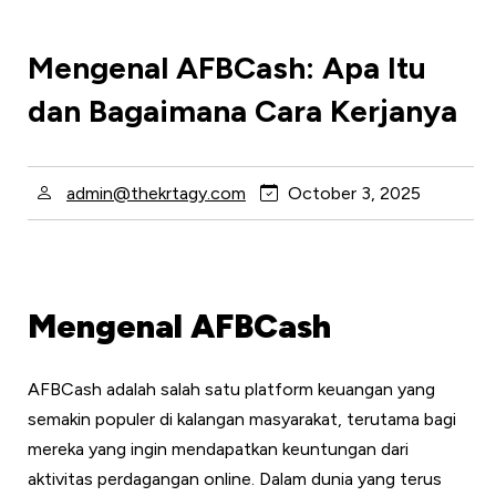
Mengenal AFBCash: Apa Itu
dan Bagaimana Cara Kerjanya
admin@thekrtagy.com
October 3, 2025
Mengenal AFBCash
AFBCash adalah salah satu platform keuangan yang
semakin populer di kalangan masyarakat, terutama bagi
mereka yang ingin mendapatkan keuntungan dari
aktivitas perdagangan online. Dalam dunia yang terus