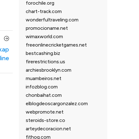
forochile.org
chart-track.com
wonderfultraveling.com
promocioname.net
wimaxworld.com
Next
freeonlinecricketgames.net
Article
kap
bestcashing.biz
line
firerestrictions.us
archiesbrooklyn.com
muambeiros.net
infozblog.com
chonbaihat.com
elblogdeoscargonzalez.com
webpromote.net
steroids-store.co
arteydecoracion.net
fithog.com