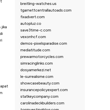
at
breitling-watches.us
tgarnettcentrallautoads.com
fixadvert.com
-
autopluz.co
jika
save3time-c.com
di
vexonhcf.com
ri
demos-pixelsparadise.com
mediatitude.com
prewarmotorcycles.com
simracinglinks.com
dosyamerkezi.net
le-surrealisme.com
showcasebeauty.com
dapat
insurancepolicyexpert.com
rm
statkeycompany.com
carolinadeckbuilders.com
topinvestingblog.com