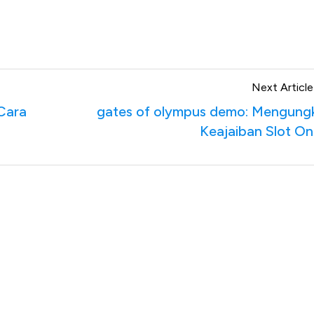
Next Article
Cara
gates of olympus demo: Mengung
Keajaiban Slot On