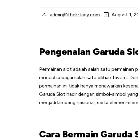
admin@thekrtagy.com
August 1, 2
Pengenalan Garuda Sl
Permainan slot adalah salah satu permainan pa
muncul sebagai salah satu pilihan favorit. D
permainan ini tidak hanya menawarkan kesen
Garuda Slot hadir dengan simbol-simbol yan
menjadi lambang nasional, serta elemen-elem
Cara Bermain Garuda 