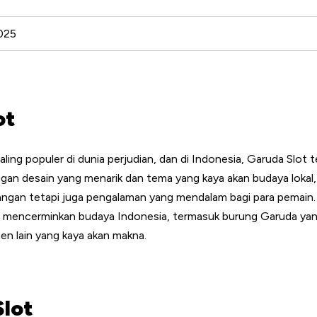
025
ot
ling populer di dunia perjudian, dan di Indonesia, Garuda Slot t
engan desain yang menarik dan tema yang kaya akan budaya lokal,
angan tetapi juga pengalaman yang mendalam bagi para pemain.
g mencerminkan budaya Indonesia, termasuk burung Garuda ya
en lain yang kaya akan makna.
Slot