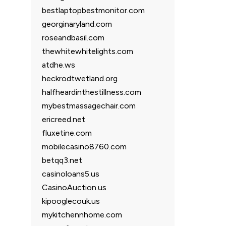
bestlaptopbestmonitor.com
georginaryland.com
roseandbasil.com
thewhitewhitelights.com
atdhe.ws
heckrodtwetland.org
halfheardinthestillness.com
mybestmassagechair.com
ericreed.net
fluxetine.com
mobilecasino8760.com
betqq3.net
casinoloans5.us
CasinoAuction.us
kipooglecouk.us
mykitchennhome.com