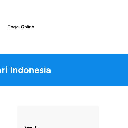
Togel Online
ri Indonesia
Search