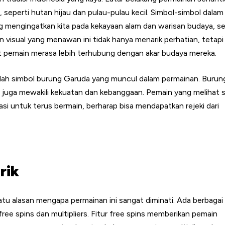
eperti hutan hijau dan pulau-pulau kecil. Simbol-simbol dalam
 mengingatkan kita pada kekayaan alam dan warisan budaya, se
n visual yang menawan ini tidak hanya menarik perhatian, tetapi
 pemain merasa lebih terhubung dengan akar budaya mereka.
alah simbol burung Garuda yang muncul dalam permainan. Burung
i juga mewakili kekuatan dan kebanggaan. Pemain yang melihat 
ivasi untuk terus bermain, berharap bisa mendapatkan rejeki dari
rik
atu alasan mengapa permainan ini sangat diminati. Ada berbagai
ee spins dan multipliers. Fitur free spins memberikan pemain