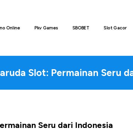
no Online
Pkv Games
SBOBET
Slot Gacor
ruda Slot: Permainan Seru da
ermainan Seru dari Indonesia