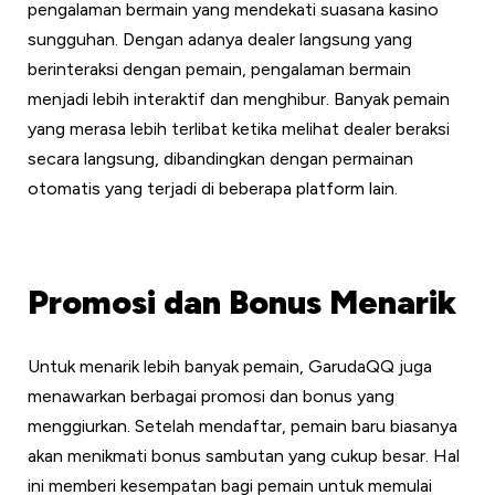
pengalaman bermain yang mendekati suasana kasino
sungguhan. Dengan adanya dealer langsung yang
berinteraksi dengan pemain, pengalaman bermain
menjadi lebih interaktif dan menghibur. Banyak pemain
yang merasa lebih terlibat ketika melihat dealer beraksi
secara langsung, dibandingkan dengan permainan
otomatis yang terjadi di beberapa platform lain.
Promosi dan Bonus Menarik
Untuk menarik lebih banyak pemain, GarudaQQ juga
menawarkan berbagai promosi dan bonus yang
menggiurkan. Setelah mendaftar, pemain baru biasanya
akan menikmati bonus sambutan yang cukup besar. Hal
ini memberi kesempatan bagi pemain untuk memulai