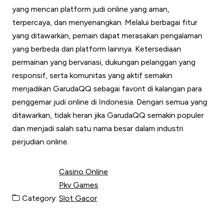
yang mencari platform judi online yang aman,
terpercaya, dan menyenangkan. Melalui berbagai fitur
yang ditawarkan, pemain dapat merasakan pengalaman
yang berbeda dari platform lainnya. Ketersediaan
permainan yang bervariasi, dukungan pelanggan yang
responsif, serta komunitas yang aktif semakin
menjadikan GarudaQQ sebagai favorit di kalangan para
penggemar judi online di Indonesia. Dengan semua yang
ditawarkan, tidak heran jika GarudaQQ semakin populer
dan menjadi salah satu nama besar dalam industri
perjudian online.
Casino Online
Pkv Games
Category:
Slot Gacor