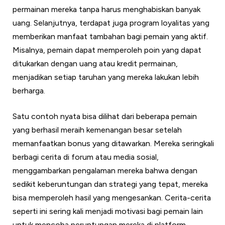
permainan mereka tanpa harus menghabiskan banyak
uang. Selanjutnya, terdapat juga program loyalitas yang
memberikan manfaat tambahan bagi pemain yang aktif.
Misalnya, pemain dapat memperoleh poin yang dapat
ditukarkan dengan uang atau kredit permainan,
menjadikan setiap taruhan yang mereka lakukan lebih
berharga.
Satu contoh nyata bisa dilihat dari beberapa pemain
yang berhasil meraih kemenangan besar setelah
memanfaatkan bonus yang ditawarkan. Mereka seringkali
berbagi cerita di forum atau media sosial,
menggambarkan pengalaman mereka bahwa dengan
sedikit keberuntungan dan strategi yang tepat, mereka
bisa memperoleh hasil yang mengesankan. Cerita-cerita
seperti ini sering kali menjadi motivasi bagi pemain lain
untuk mencoba peruntungan mereka di platform