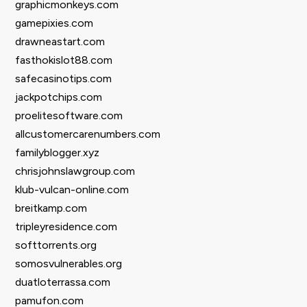
graphicmonkeys.com
gamepixies.com
drawneastart.com
fasthokislot88.com
safecasinotips.com
jackpotchips.com
proelitesoftware.com
allcustomercarenumbers.com
familyblogger.xyz
chrisjohnslawgroup.com
klub-vulcan-online.com
breitkamp.com
tripleyresidence.com
softtorrents.org
somosvulnerables.org
duatloterrassa.com
pamufon.com