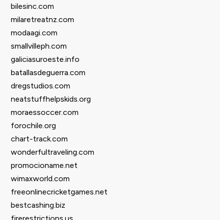
bilesinc.com
milaretreatnz.com
modaagi.com
smallvilleph.com
galiciasuroeste.info
batallasdeguerra.com
dregstudios.com
neatstuffhelpskids.org
moraessoccer.com
forochile.org
chart-track.com
wonderfultraveling.com
promocioname.net
wimaxworld.com
freeonlinecricketgames.net
bestcashing.biz
firerestrictions.us