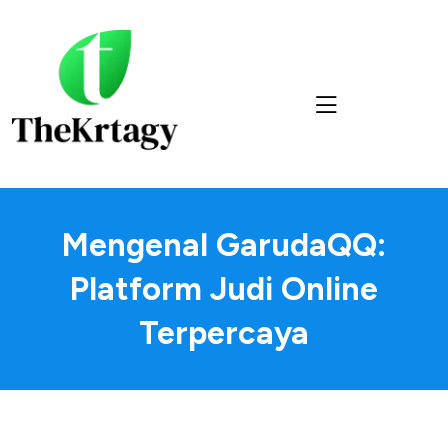
skip
Situs Slot
to
Online
content
Terpercaya
dengan
Fitur Slot
Demo
Gratis
Deposit
Mengenal GarudaQQ:
Pulsa
Platform Judi Online
Terpercaya