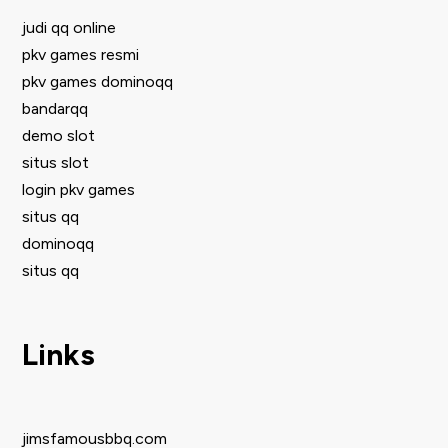
judi qq online
pkv games resmi
pkv games dominoqq
bandarqq
demo slot
situs slot
login pkv games
situs qq
dominoqq
situs qq
Links
jimsfamousbbq.com