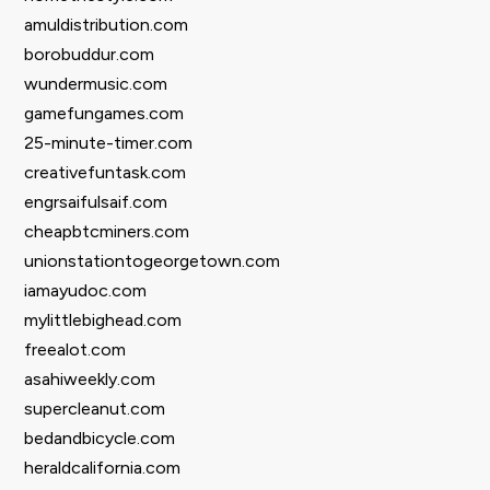
amuldistribution.com
borobuddur.com
wundermusic.com
gamefungames.com
25-minute-timer.com
creativefuntask.com
engrsaifulsaif.com
cheapbtcminers.com
unionstationtogeorgetown.com
iamayudoc.com
mylittlebighead.com
freealot.com
asahiweekly.com
supercleanut.com
bedandbicycle.com
heraldcalifornia.com