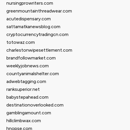
nursingprowriters.com
greenmountainthreadwear.com
acutedispensary.com
sattamatkanewsblog.com
cryptocurrencytradingcn.com
totowaz.com
charlestonwipesettlement.com
brandfollowmarket.com
weeklyjobnews.com
countyanimalshelter.com
adwebtagging.com
ranksuperior.net
babystepahead.com
destinationoverlooked.com
gamblingamount.com
hillclimbwax.com
hnopse.com