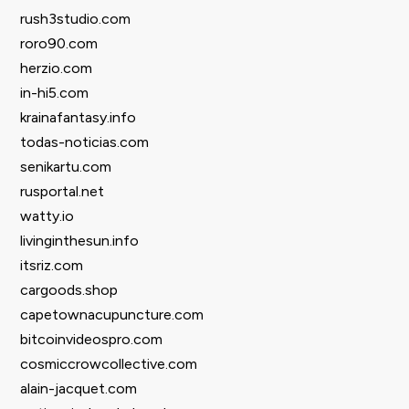
rush3studio.com
roro90.com
herzio.com
in-hi5.com
krainafantasy.info
todas-noticias.com
senikartu.com
rusportal.net
watty.io
livinginthesun.info
itsriz.com
cargoods.shop
capetownacupuncture.com
bitcoinvideospro.com
cosmiccrowcollective.com
alain-jacquet.com