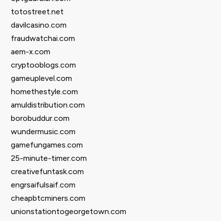
totostreet.net
davilcasino.com
fraudwatchai.com
aem-x.com
cryptooblogs.com
gameuplevel.com
homethestyle.com
amuldistribution.com
borobuddur.com
wundermusic.com
gamefungames.com
25-minute-timer.com
creativefuntask.com
engrsaifulsaif.com
cheapbtcminers.com
unionstationtogeorgetown.com