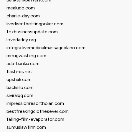
mealudo.com
charlie-day.com
livedirectbettingpoker.com
foxbusinessupdate.com
lovedaddy.org
integrativemedicalmassageplano.com
mrrugwashing.com
acb-bankia.com
flash-es.net
upshak.com
backsilo.com
siviralqq.com
impressionresorthoian.com
bestfreakingclothesever.com
falling-film-evaporator.com
sumuslawfirm.com