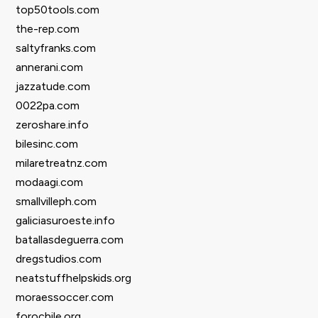
top50tools.com
the-rep.com
saltyfranks.com
annerani.com
jazzatude.com
0022pa.com
zeroshare.info
bilesinc.com
milaretreatnz.com
modaagi.com
smallvilleph.com
galiciasuroeste.info
batallasdeguerra.com
dregstudios.com
neatstuffhelpskids.org
moraessoccer.com
forochile.org