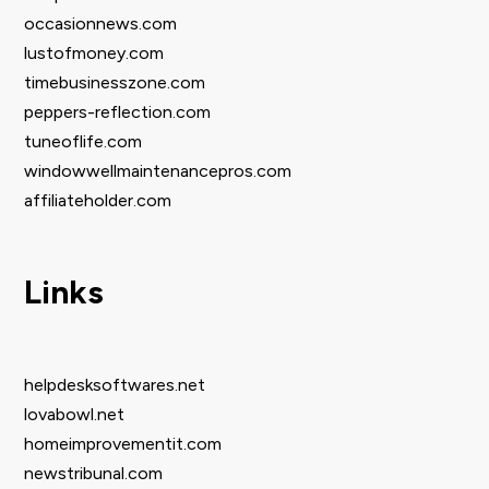
occasionnews.com
lustofmoney.com
timebusinesszone.com
peppers-reflection.com
tuneoflife.com
windowwellmaintenancepros.com
affiliateholder.com
Links
helpdesksoftwares.net
lovabowl.net
homeimprovementit.com
newstribunal.com