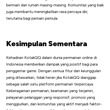
bermain dari rumah masing-masing. Komunitas yang baik
juga membantu meningkatkan rasa percaya diri,
terutama bagi pemain pemula.
Kesimpulan Sementara
Kehadiran KotakQQ dalam dunia permainan online di
Indonesia memberikan dampak yang positif bagi para
penggemar game. Dengan semua fitur dan keunggulan
yang ditawarkan, tidak heran jika KotakQQ dianggap
sebagai salah satu platform permainan terpercaya.
Keberagaman permainan, keamanan yang terjamin,
pelayanan pelanggan yang responsif, promosi yang
menggiurkan, dan komunitas yang aktif menjadi faktor-