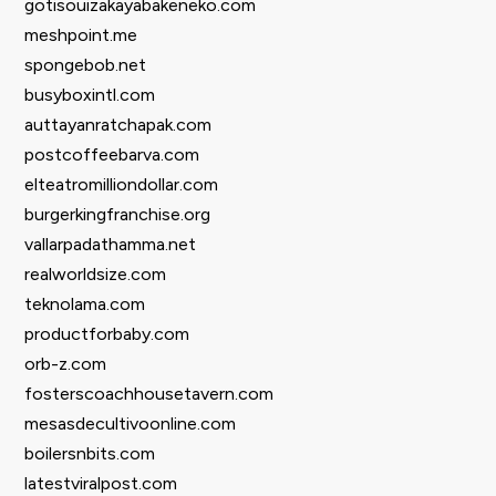
gotisouizakayabakeneko.com
meshpoint.me
spongebob.net
busyboxintl.com
auttayanratchapak.com
postcoffeebarva.com
elteatromilliondollar.com
burgerkingfranchise.org
vallarpadathamma.net
realworldsize.com
teknolama.com
productforbaby.com
orb-z.com
fosterscoachhousetavern.com
mesasdecultivoonline.com
boilersnbits.com
latestviralpost.com