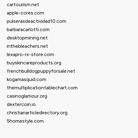
cartourism.net
apple-cores.com
pulserasdeactividad10.com
barbaracarlotti.com
desktopmining.net
inthebleachers.net
lexapro-rx-store.com
buyskincareproducts.org
frenchbulldogpuppyforsale.net
kogamasquid.com
themultiplicationtablechart.com
casinoglamour.org
dextercoin.io
christianarticledirectory.org
5homestyle.com