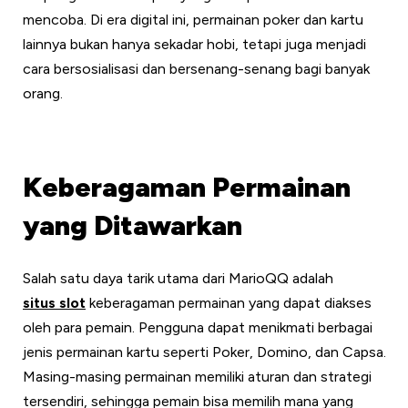
mencoba. Di era digital ini, permainan poker dan kartu
lainnya bukan hanya sekadar hobi, tetapi juga menjadi
cara bersosialisasi dan bersenang-senang bagi banyak
orang.
Keberagaman Permainan
yang Ditawarkan
Salah satu daya tarik utama dari MarioQQ adalah
situs slot
keberagaman permainan yang dapat diakses
oleh para pemain. Pengguna dapat menikmati berbagai
jenis permainan kartu seperti Poker, Domino, dan Capsa.
Masing-masing permainan memiliki aturan dan strategi
tersendiri, sehingga pemain bisa memilih mana yang