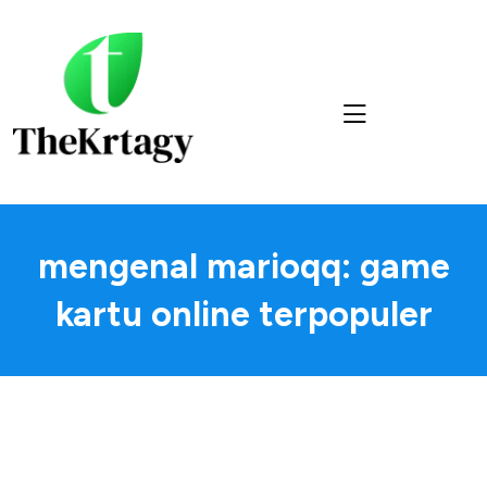
skip
Situs Slot
to
Online
content
Terpercaya
dengan
Fitur Slot
Demo
Gratis
Deposit
mengenal marioqq: game
Pulsa
kartu online terpopuler