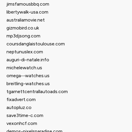
jimsfamousbbq.com
libertywalk-usa.com
australiamovie.net
gizmobird.co.uk
mp3djsong.com
coursdanglaistoulouse.com
neptunuslex.com
auguri-di-natale.info
michelewatch.us
omega--watches.us
breitling-watches.us
tgarnettcentrallautoads.com
fixadvert.com
autopluz.co
save3time-c.com
vexonhcf.com
demos-pixelsparadise.com