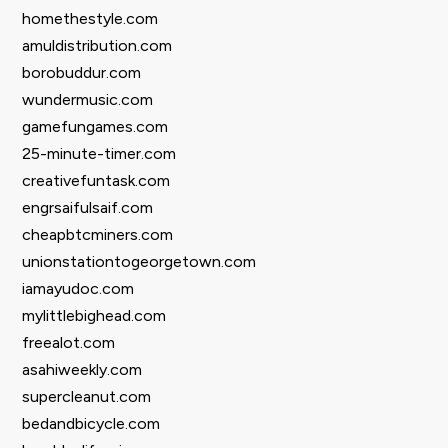
homethestyle.com
amuldistribution.com
borobuddur.com
wundermusic.com
gamefungames.com
25-minute-timer.com
creativefuntask.com
engrsaifulsaif.com
cheapbtcminers.com
unionstationtogeorgetown.com
iamayudoc.com
mylittlebighead.com
freealot.com
asahiweekly.com
supercleanut.com
bedandbicycle.com