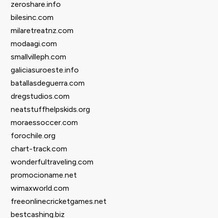
zeroshare.info
bilesinc.com
milaretreatnz.com
modaagi.com
smallvilleph.com
galiciasuroeste.info
batallasdeguerra.com
dregstudios.com
neatstuffhelpskids.org
moraessoccer.com
forochile.org
chart-track.com
wonderfultraveling.com
promocioname.net
wimaxworld.com
freeonlinecricketgames.net
bestcashing.biz