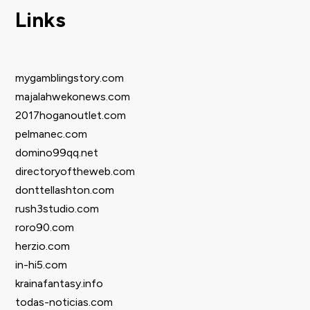
Links
mygamblingstory.com
majalahwekonews.com
2017hoganoutlet.com
pelmanec.com
domino99qq.net
directoryoftheweb.com
donttellashton.com
rush3studio.com
roro90.com
herzio.com
in-hi5.com
krainafantasy.info
todas-noticias.com