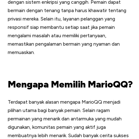
dengan sistem enkripsi yang canggih. Pemain dapat
bermain dengan tenang tanpa harus khawatir tentang
privasi mereka. Selain itu, layanan pelanggan yang
responsif siap membantu setiap saat jika pemain
mengalami masalah atau memiliki pertanyaan,
memastikan pengalaman bermain yang nyaman dan
memuaskan.
Mengapa Memilih MarioQQ?
Terdapat banyak alasan mengapa MarioQQ menjadi
pilihan utama bagi banyak pemain. Selain ragam
permainan yang menarik dan antarmuka yang mudah
digunakan, komunitas pemain yang aktif juga
membuatnya lebih menarik. Sudah banyak cerita sukses