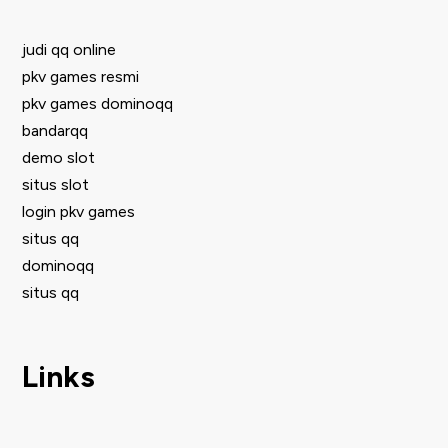
judi qq online
pkv games resmi
pkv games dominoqq
bandarqq
demo slot
situs slot
login pkv games
situs qq
dominoqq
situs qq
Links