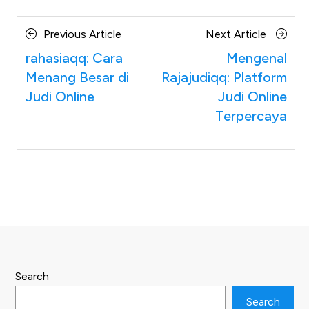
Posts
Previous
Next
Previous Article
Next Article
navigation
Article
Article
rahasiaqq: Cara
Mengenal
Menang Besar di
Rajajudiqq: Platform
Judi Online
Judi Online
Terpercaya
Search
Search