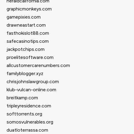
heraldcalifornia.com
graphicmonkeys.com
gamepixies.com
drawneastart.com
fasthokislot88.com
safecasinotips.com
jackpotchips.com
proelitesoftware.com
allcustomercarenumbers.com
familyblogger.xyz
chrisjohnslawgroup.com
klub-vulcan-online.com
breitkamp.com
tripleyresidence.com
softtorrents.org
somosvulnerables.org
duatloterrassa.com