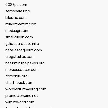
0022pa.com
zeroshare.info
bilesinc.com
milaretreatnz.com
modaagi.com
smallvilleph.com
galiciasuroeste.info
batallasdeguerra.com
dregstudios.com
neatstuffhelpskids.org
moraessoccer.com
forochile.org
chart-track.com
wonderfultraveling.com
promocioname.net
wimaxworld.com