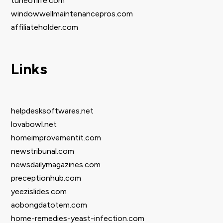
tuneoflife.com
windowwellmaintenancepros.com
affiliateholder.com
Links
helpdesksoftwares.net
lovabowl.net
homeimprovementit.com
newstribunal.com
newsdailymagazines.com
preceptionhub.com
yeezislides.com
aobongdatotem.com
home-remedies-yeast-infection.com