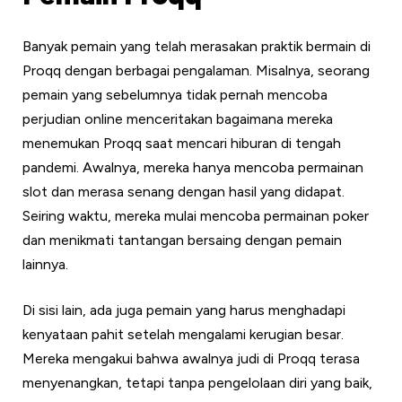
Banyak pemain yang telah merasakan praktik bermain di
Proqq dengan berbagai pengalaman. Misalnya, seorang
pemain yang sebelumnya tidak pernah mencoba
perjudian online menceritakan bagaimana mereka
menemukan Proqq saat mencari hiburan di tengah
pandemi. Awalnya, mereka hanya mencoba permainan
slot dan merasa senang dengan hasil yang didapat.
Seiring waktu, mereka mulai mencoba permainan poker
dan menikmati tantangan bersaing dengan pemain
lainnya.
Di sisi lain, ada juga pemain yang harus menghadapi
kenyataan pahit setelah mengalami kerugian besar.
Mereka mengakui bahwa awalnya judi di Proqq terasa
menyenangkan, tetapi tanpa pengelolaan diri yang baik,