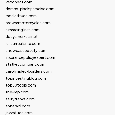
vexonhcf.com
demos-pixelsparadise.com
mediatitude.com
prewarmotorcycles.com
simracinglinks.com
dosyamerkezi.net
le-surrealisme.com
showcasebeauty.com
insurancepolicyexpert.com
statkeycompany.com
carolinadeckbuilders.com
topinvestingblog.com
top50tools.com
the-rep.com
saltyfranks.com
annerani.com
jazzatude.com