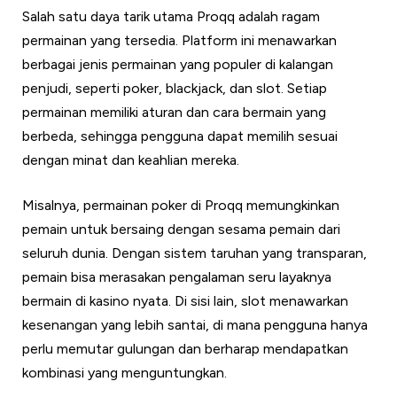
Salah satu daya tarik utama Proqq adalah ragam
permainan yang tersedia. Platform ini menawarkan
berbagai jenis permainan yang populer di kalangan
penjudi, seperti poker, blackjack, dan slot. Setiap
permainan memiliki aturan dan cara bermain yang
berbeda, sehingga pengguna dapat memilih sesuai
dengan minat dan keahlian mereka.
Misalnya, permainan poker di Proqq memungkinkan
pemain untuk bersaing dengan sesama pemain dari
seluruh dunia. Dengan sistem taruhan yang transparan,
pemain bisa merasakan pengalaman seru layaknya
bermain di kasino nyata. Di sisi lain, slot menawarkan
kesenangan yang lebih santai, di mana pengguna hanya
perlu memutar gulungan dan berharap mendapatkan
kombinasi yang menguntungkan.