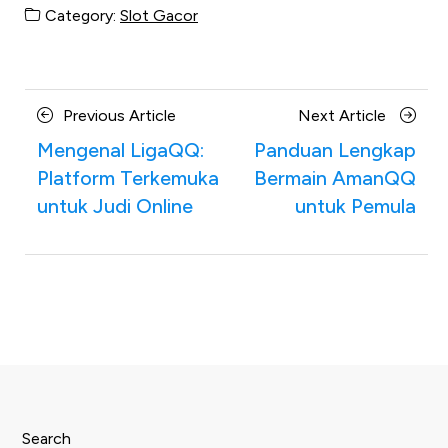
Category:
Slot Gacor
Posts
Previous
Next
Previous Article
Next Article
navigation
Article
Article
Mengenal LigaQQ:
Panduan Lengkap
Platform Terkemuka
Bermain AmanQQ
untuk Judi Online
untuk Pemula
Search