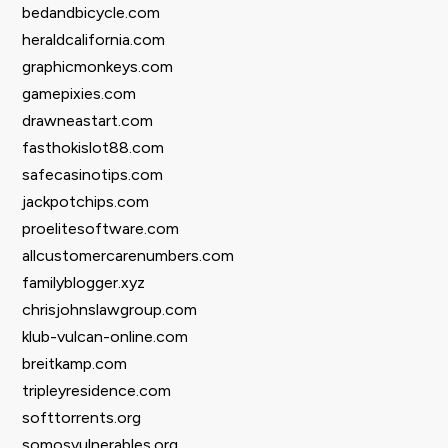
bedandbicycle.com
heraldcalifornia.com
graphicmonkeys.com
gamepixies.com
drawneastart.com
fasthokislot88.com
safecasinotips.com
jackpotchips.com
proelitesoftware.com
allcustomercarenumbers.com
familyblogger.xyz
chrisjohnslawgroup.com
klub-vulcan-online.com
breitkamp.com
tripleyresidence.com
softtorrents.org
somosvulnerables.org