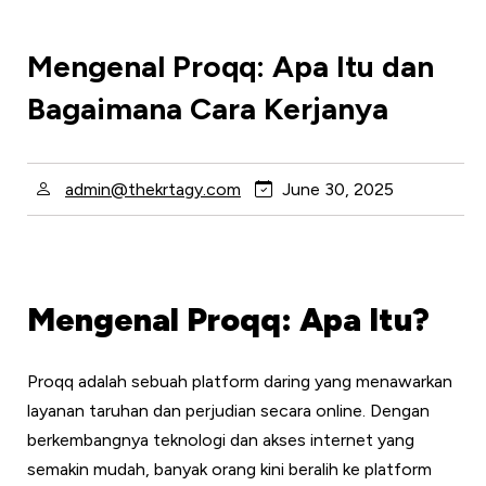
Mengenal Proqq: Apa Itu dan
Bagaimana Cara Kerjanya
admin@thekrtagy.com
June 30, 2025
Mengenal Proqq: Apa Itu?
Proqq adalah sebuah platform daring yang menawarkan
layanan taruhan dan perjudian secara online. Dengan
berkembangnya teknologi dan akses internet yang
semakin mudah, banyak orang kini beralih ke platform