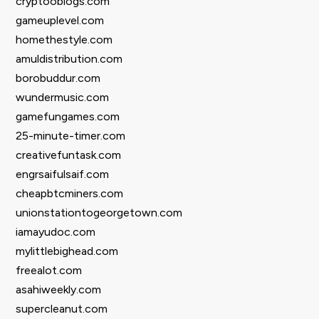
cryptooblogs.com
gameuplevel.com
homethestyle.com
amuldistribution.com
borobuddur.com
wundermusic.com
gamefungames.com
25-minute-timer.com
creativefuntask.com
engrsaifulsaif.com
cheapbtcminers.com
unionstationtogeorgetown.com
iamayudoc.com
mylittlebighead.com
freealot.com
asahiweekly.com
supercleanut.com