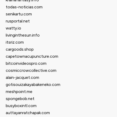
todas-noticias.com
senikartu.com
rusportal.net
watty.io
livinginthesun.info
itsriz.com
cargoods.shop
capetownacupuncture.com
bitcoinvideospro.com
cosmiccrowcollective.com
alain-jacquet.com
gotisouizakayabakeneko.com
meshpoint.me
spongebob.net
busyboxintl.com
auttayanratchapak.com