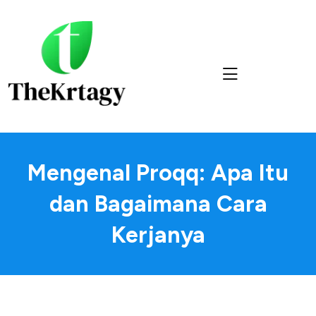
skip
Situs Slot
to
Online
content
Terpercaya
dengan
Fitur Slot
Demo
Gratis
Deposit
Mengenal Proqq: Apa Itu
Pulsa
dan Bagaimana Cara
Kerjanya