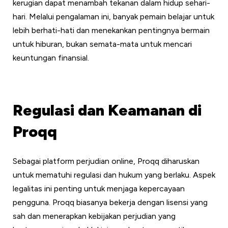
kerugian dapat menambah tekanan dalam hidup sehari-
hari. Melalui pengalaman ini, banyak pemain belajar untuk
lebih berhati-hati dan menekankan pentingnya bermain
untuk hiburan, bukan semata-mata untuk mencari
keuntungan finansial.
Regulasi dan Keamanan di
Proqq
Sebagai platform perjudian online, Proqq diharuskan
untuk mematuhi regulasi dan hukum yang berlaku. Aspek
legalitas ini penting untuk menjaga kepercayaan
pengguna. Proqq biasanya bekerja dengan lisensi yang
sah dan menerapkan kebijakan perjudian yang