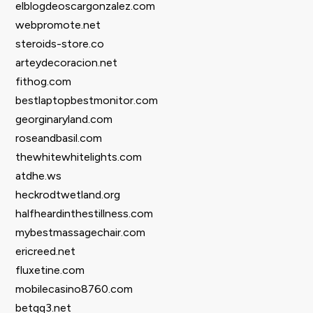
elblogdeoscargonzalez.com
webpromote.net
steroids-store.co
arteydecoracion.net
fithog.com
bestlaptopbestmonitor.com
georginaryland.com
roseandbasil.com
thewhitewhitelights.com
atdhe.ws
heckrodtwetland.org
halfheardinthestillness.com
mybestmassagechair.com
ericreed.net
fluxetine.com
mobilecasino8760.com
betqq3.net