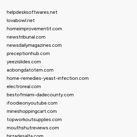
helpdesksoftwares.net
lovabowl.net
homeimprovementit.com
newstribunal.com
newsdailymagazines.com
preceptionhub.com
yeezislides.com
aobongdatotem.com
home-remedies-yeast-infection.com
electroreal.com
bestofmiami-dadecounty.com
ifoodieonyoutube.com
mineshoppingcart.com
topworkoutsupplies.com
mouthshutreviews.com
hirzadesalta.com