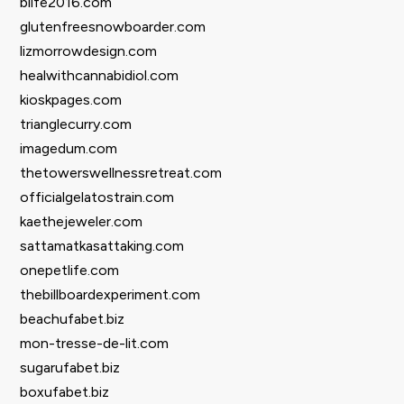
blife2016.com
glutenfreesnowboarder.com
lizmorrowdesign.com
healwithcannabidiol.com
kioskpages.com
trianglecurry.com
imagedum.com
thetowerswellnessretreat.com
officialgelatostrain.com
kaethejeweler.com
sattamatkasattaking.com
onepetlife.com
thebillboardexperiment.com
beachufabet.biz
mon-tresse-de-lit.com
sugarufabet.biz
boxufabet.biz