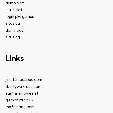
demo slot
situs slot
login pkv games
situs qq
dominoqq
situs qq
Links
jimsfamousbbq.com
libertywalk-usa.com
australiamovie.net
gizmobird.co.uk
mp3djsong.com