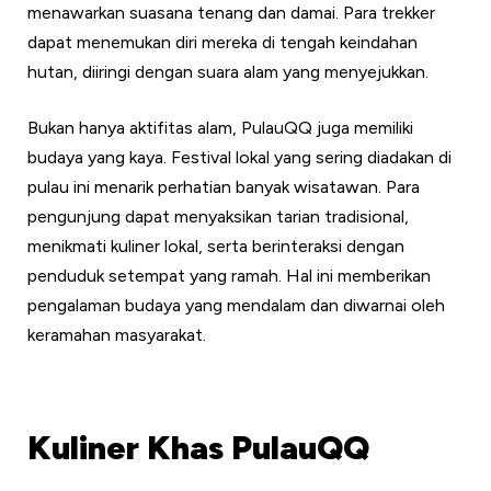
menawarkan suasana tenang dan damai. Para trekker
dapat menemukan diri mereka di tengah keindahan
hutan, diiringi dengan suara alam yang menyejukkan.
Bukan hanya aktifitas alam, PulauQQ juga memiliki
budaya yang kaya. Festival lokal yang sering diadakan di
pulau ini menarik perhatian banyak wisatawan. Para
pengunjung dapat menyaksikan tarian tradisional,
menikmati kuliner lokal, serta berinteraksi dengan
penduduk setempat yang ramah. Hal ini memberikan
pengalaman budaya yang mendalam dan diwarnai oleh
keramahan masyarakat.
Kuliner Khas PulauQQ