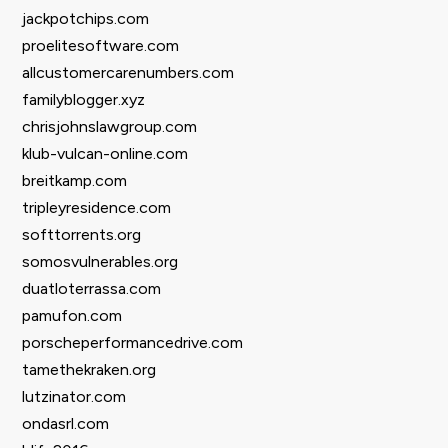
jackpotchips.com
proelitesoftware.com
allcustomercarenumbers.com
familyblogger.xyz
chrisjohnslawgroup.com
klub-vulcan-online.com
breitkamp.com
tripleyresidence.com
softtorrents.org
somosvulnerables.org
duatloterrassa.com
pamufon.com
porscheperformancedrive.com
tamethekraken.org
lutzinator.com
ondasrl.com