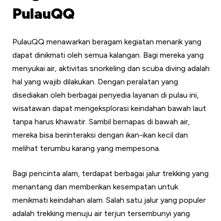
PulauQQ
PulauQQ menawarkan beragam kegiatan menarik yang
dapat dinikmati oleh semua kalangan. Bagi mereka yang
menyukai air, aktivitas snorkeling dan scuba diving adalah
hal yang wajib dilakukan. Dengan peralatan yang
disediakan oleh berbagai penyedia layanan di pulau ini,
wisatawan dapat mengeksplorasi keindahan bawah laut
tanpa harus khawatir. Sambil bernapas di bawah air,
mereka bisa berinteraksi dengan ikan-ikan kecil dan
melihat terumbu karang yang mempesona.
Bagi pencinta alam, terdapat berbagai jalur trekking yang
menantang dan memberikan kesempatan untuk
menikmati keindahan alam. Salah satu jalur yang populer
adalah trekking menuju air terjun tersembunyi yang