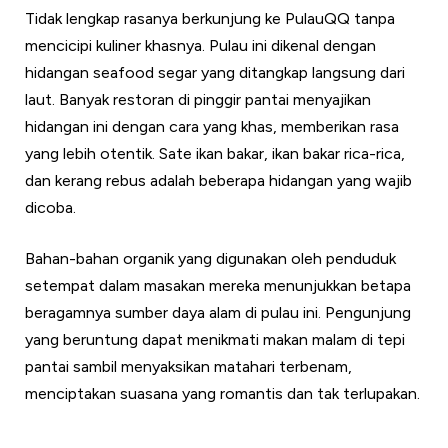
Tidak lengkap rasanya berkunjung ke PulauQQ tanpa
mencicipi kuliner khasnya. Pulau ini dikenal dengan
hidangan seafood segar yang ditangkap langsung dari
laut. Banyak restoran di pinggir pantai menyajikan
hidangan ini dengan cara yang khas, memberikan rasa
yang lebih otentik. Sate ikan bakar, ikan bakar rica-rica,
dan kerang rebus adalah beberapa hidangan yang wajib
dicoba.
Bahan-bahan organik yang digunakan oleh penduduk
setempat dalam masakan mereka menunjukkan betapa
beragamnya sumber daya alam di pulau ini. Pengunjung
yang beruntung dapat menikmati makan malam di tepi
pantai sambil menyaksikan matahari terbenam,
menciptakan suasana yang romantis dan tak terlupakan.