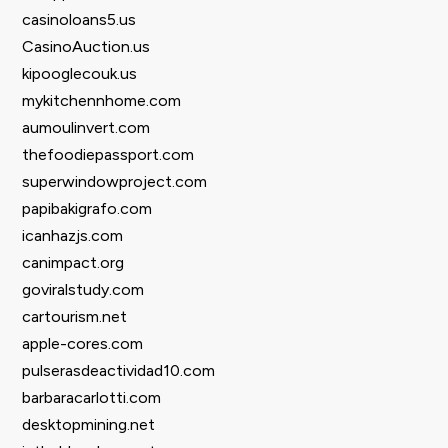
casinoloans5.us
CasinoAuction.us
kipooglecouk.us
mykitchennhome.com
aumoulinvert.com
thefoodiepassport.com
superwindowproject.com
papibakigrafo.com
icanhazjs.com
canimpact.org
goviralstudy.com
cartourism.net
apple-cores.com
pulserasdeactividad10.com
barbaracarlotti.com
desktopmining.net