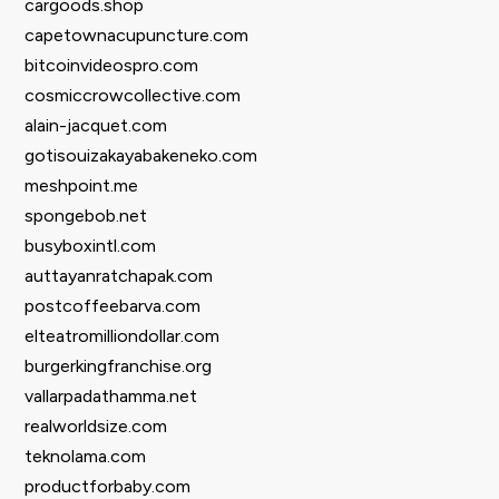
cargoods.shop
capetownacupuncture.com
bitcoinvideospro.com
cosmiccrowcollective.com
alain-jacquet.com
gotisouizakayabakeneko.com
meshpoint.me
spongebob.net
busyboxintl.com
auttayanratchapak.com
postcoffeebarva.com
elteatromilliondollar.com
burgerkingfranchise.org
vallarpadathamma.net
realworldsize.com
teknolama.com
productforbaby.com