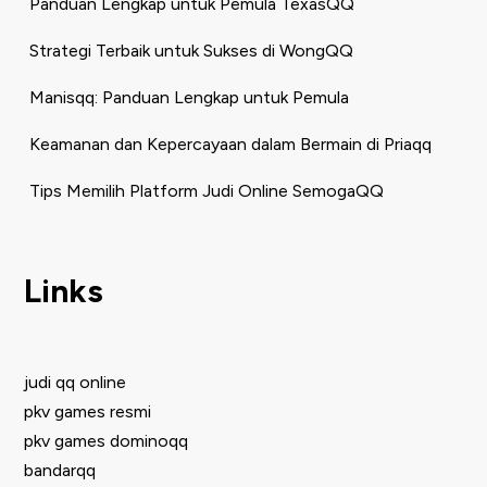
Panduan Lengkap untuk Pemula TexasQQ
Strategi Terbaik untuk Sukses di WongQQ
Manisqq: Panduan Lengkap untuk Pemula
Keamanan dan Kepercayaan dalam Bermain di Priaqq
Tips Memilih Platform Judi Online SemogaQQ
Links
judi qq online
pkv games resmi
pkv games dominoqq
bandarqq