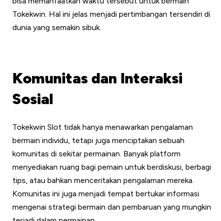
bisa memanfaatkan waktu tersebut untuk bermain
Tokekwin. Hal ini jelas menjadi pertimbangan tersendiri di
dunia yang semakin sibuk.
Komunitas dan Interaksi
Sosial
Tokekwin Slot tidak hanya menawarkan pengalaman
bermain individu, tetapi juga menciptakan sebuah
komunitas di sekitar permainan. Banyak platform
menyediakan ruang bagi pemain untuk berdiskusi, berbagi
tips, atau bahkan menceritakan pengalaman mereka.
Komunitas ini juga menjadi tempat bertukar informasi
mengenai strategi bermain dan pembaruan yang mungkin
terjadi dalam permainan.