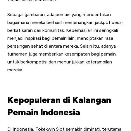
Sebagai gambaran, ada pemain yang menceritakan
bagaimana mereka berhasil memenangkan jackpot besar
berkat saran dari komunitas. Keberhasilan ini seringkali
menjadi inspirasi bagi pemain lain, menciptakan rasa
persaingan sehat di antara mereka. Selain itu, adanya
turnamen juga memberikan kesempatan bagi pemain
untuk berkompetisi dan menunjukkan keterampilan
mereka.
Kepopuleran di Kalangan
Pemain Indonesia
Di Indonesia, Tokekwin Slot semakin diminati, terutama