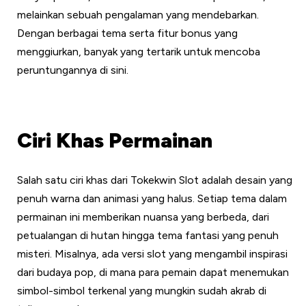
melainkan sebuah pengalaman yang mendebarkan.
Dengan berbagai tema serta fitur bonus yang
menggiurkan, banyak yang tertarik untuk mencoba
peruntungannya di sini.
Ciri Khas Permainan
Salah satu ciri khas dari Tokekwin Slot adalah desain yang
penuh warna dan animasi yang halus. Setiap tema dalam
permainan ini memberikan nuansa yang berbeda, dari
petualangan di hutan hingga tema fantasi yang penuh
misteri. Misalnya, ada versi slot yang mengambil inspirasi
dari budaya pop, di mana para pemain dapat menemukan
simbol-simbol terkenal yang mungkin sudah akrab di