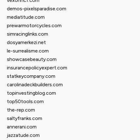
vexonhcf.com
demos-pixelsparadise.com
mediatitude.com
prewarmotorcycles.com
simracinglinks.com
dosyamerkezi.net
le-surrealisme.com
showcasebeauty.com
insurancepolicyexpert.com
statkeycompany.com
carolinadeckbuilders.com
topinvestingblog.com
top50tools.com
the-rep.com
saltyfranks.com
annerani.com
jazzatude.com