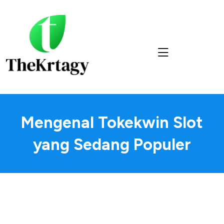
skip
Situs Slot
to
Online
content
Terpercaya
dengan
Fitur Slot
Demo
Gratis
Deposit
Mengenal Tokekwin Slot
Pulsa
yang Sedang Populer