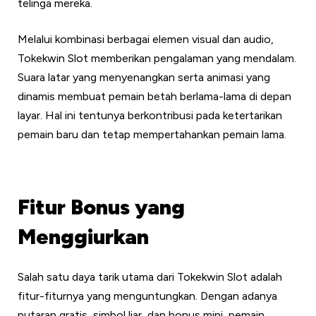
telinga mereka.
Melalui kombinasi berbagai elemen visual dan audio,
Tokekwin Slot memberikan pengalaman yang mendalam.
Suara latar yang menyenangkan serta animasi yang
dinamis membuat pemain betah berlama-lama di depan
layar. Hal ini tentunya berkontribusi pada ketertarikan
pemain baru dan tetap mempertahankan pemain lama.
Fitur Bonus yang
Menggiurkan
Salah satu daya tarik utama dari Tokekwin Slot adalah
fitur-fiturnya yang menguntungkan. Dengan adanya
putaran gratis, simbol liar, dan bonus mini, pemain