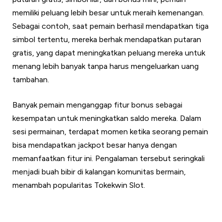
memiliki peluang lebih besar untuk meraih kemenangan.
Sebagai contoh, saat pemain berhasil mendapatkan tiga
simbol tertentu, mereka berhak mendapatkan putaran
gratis, yang dapat meningkatkan peluang mereka untuk
menang lebih banyak tanpa harus mengeluarkan uang
tambahan.
Banyak pemain menganggap fitur bonus sebagai
kesempatan untuk meningkatkan saldo mereka. Dalam
sesi permainan, terdapat momen ketika seorang pemain
bisa mendapatkan jackpot besar hanya dengan
memanfaatkan fitur ini. Pengalaman tersebut seringkali
menjadi buah bibir di kalangan komunitas bermain,
menambah popularitas Tokekwin Slot.