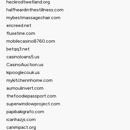
heckrodtwetland.org
halfheardinthestillness.com
mybestmassagechair.com
ericreed.net
fluxetine.com
mobilecasino8760.com
betqq3.net
casinoloans5.us
CasinoAuction.us
kipooglecouk.us
mykitchennhome.com
aumoulinvert.com
thefoodiepassport.com
superwindowproject.com
papibakigrafo.com
icanhazjs.com
canimpact.org