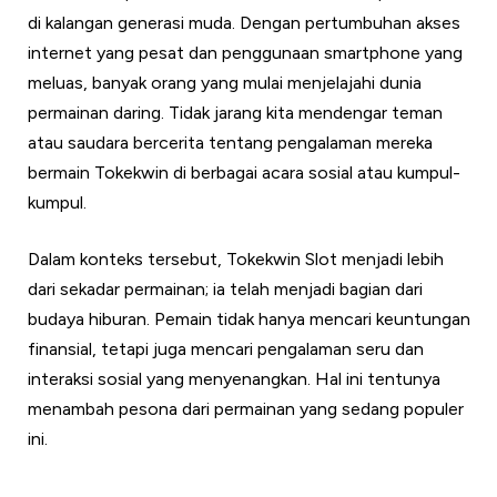
di kalangan generasi muda. Dengan pertumbuhan akses
internet yang pesat dan penggunaan smartphone yang
meluas, banyak orang yang mulai menjelajahi dunia
permainan daring. Tidak jarang kita mendengar teman
atau saudara bercerita tentang pengalaman mereka
bermain Tokekwin di berbagai acara sosial atau kumpul-
kumpul.
Dalam konteks tersebut, Tokekwin Slot menjadi lebih
dari sekadar permainan; ia telah menjadi bagian dari
budaya hiburan. Pemain tidak hanya mencari keuntungan
finansial, tetapi juga mencari pengalaman seru dan
interaksi sosial yang menyenangkan. Hal ini tentunya
menambah pesona dari permainan yang sedang populer
ini.