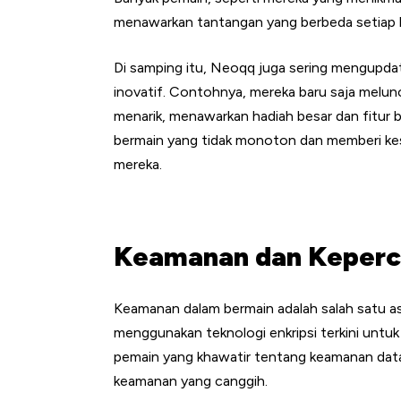
menawarkan tantangan yang berbeda setiap k
Di samping itu, Neoqq juga sering mengupda
inovatif. Contohnya, mereka baru saja melu
menarik, menawarkan hadiah besar dan fitur
bermain yang tidak monoton dan memberi ke
mereka.
Keamanan dan Keper
Keamanan dalam bermain adalah salah satu as
menggunakan teknologi enkripsi terkini untuk
pemain yang khawatir tentang keamanan dat
keamanan yang canggih.