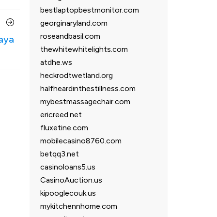
bestlaptopbestmonitor.com
Next
georginaryland.com
Article
roseandbasil.com
aya
thewhitewhitelights.com
atdhe.ws
heckrodtwetland.org
halfheardinthestillness.com
mybestmassagechair.com
ericreed.net
fluxetine.com
mobilecasino8760.com
betqq3.net
casinoloans5.us
CasinoAuction.us
kipooglecouk.us
mykitchennhome.com