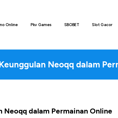
no Online
Pkv Games
SBOBET
Slot Gacor
Keunggulan Neoqq dalam Perm
 Neoqq dalam Permainan Online