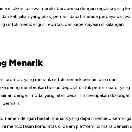
g menunjukkan bahwa mereka beroperasi dengan regulasi yang ket
 dan kebijakan yang jelas, pemain dapat merasa percaya bahwa
nting untuk membangun reputasi dan kepercayaan di kalangan
ng Menarik
an promosi yang menarik untuk menarik pemain baru dan
ka sering memberikan bonus deposit untuk pemain baru, yang
inan dengan modal yang lebih besar. Ini merupakan dorongan
i bermain.
i turnamen dengan hadiah menarik yang dapat memacu semanga
ti ini menciptakan komunitas di dalam platform, di mana pemain 