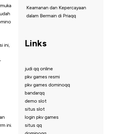
rmuka
Keamanan dan Kepercayaan
mudah
dalam Bermain di Priaqq
omino
Links
 ini,
r
judi qq online
pkv games resmi
pkv games dominoqq
bandarqq
demo slot
situs slot
login pkv games
nan
situs qq
m ini.
dominoqq