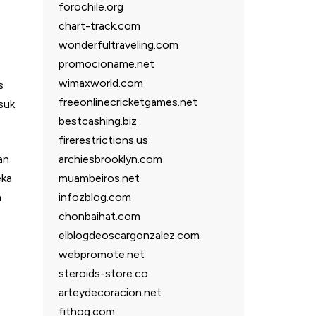
forochile.org
chart-track.com
wonderfultraveling.com
promocioname.net
wimaxworld.com
s
freeonlinecricketgames.net
suk
bestcashing.biz
firerestrictions.us
an
archiesbrooklyn.com
eka
muambeiros.net
n
infozblog.com
chonbaihat.com
elblogdeoscargonzalez.com
webpromote.net
steroids-store.co
arteydecoracion.net
fithog.com