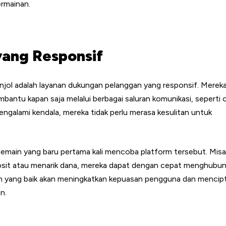
ermainan.
ang Responsif
ol adalah layanan dukungan pelanggan yang responsif. Merek
antu kapan saja melalui berbagai saluran komunikasi, seperti 
ngalami kendala, mereka tidak perlu merasa kesulitan untuk
pemain yang baru pertama kali mencoba platform tersebut. Misa
posit atau menarik dana, mereka dapat dengan cepat menghubun
an yang baik akan meningkatkan kepuasan pengguna dan mencip
n.