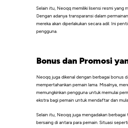
Selain itu, Neoqq memiliki lisensi resmi yan
Dengan adanya transparansi dalam permainan
mereka akan diperlakukan secara adil. Ini pe
pengguna.
Bonus dan Promosi ya
Neoqq juga dikenal dengan berbagai bonus d
mempertahankan pemain lama. Misalnya, mere
memungkinkan pengguna untuk memulai perma
ekstra bagi pemain untuk mendaftar dan mula
Selain itu, Neoqq juga mengadakan berbaga
bersaing di antara para pemain. Situasi seper