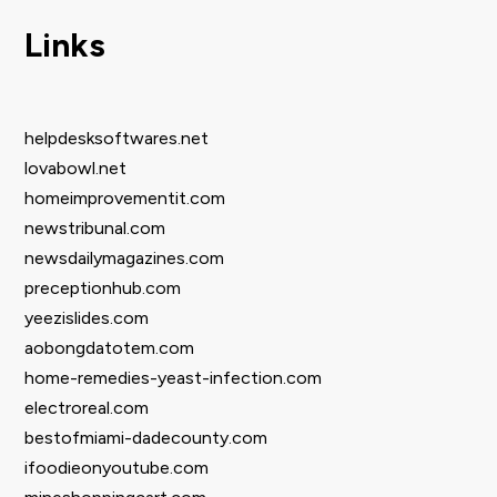
Links
helpdesksoftwares.net
lovabowl.net
homeimprovementit.com
newstribunal.com
newsdailymagazines.com
preceptionhub.com
yeezislides.com
aobongdatotem.com
home-remedies-yeast-infection.com
electroreal.com
bestofmiami-dadecounty.com
ifoodieonyoutube.com