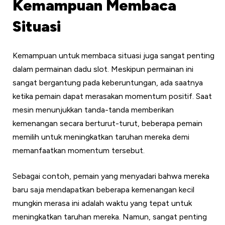
Kemampuan Membaca
Situasi
Kemampuan untuk membaca situasi juga sangat penting
dalam permainan dadu slot. Meskipun permainan ini
sangat bergantung pada keberuntungan, ada saatnya
ketika pemain dapat merasakan momentum positif. Saat
mesin menunjukkan tanda-tanda memberikan
kemenangan secara berturut-turut, beberapa pemain
memilih untuk meningkatkan taruhan mereka demi
memanfaatkan momentum tersebut.
Sebagai contoh, pemain yang menyadari bahwa mereka
baru saja mendapatkan beberapa kemenangan kecil
mungkin merasa ini adalah waktu yang tepat untuk
meningkatkan taruhan mereka. Namun, sangat penting