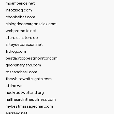
muambeiros.net
infozblog.com
chonbaihat.com
elblogdeoscargonzalez.com
webpromote.net
steroids-store.co
arteydecoracion.net
fithog.com
bestlaptopbestmonitor.com
georginaryland.com
roseandbasil.com
thewhitewhitelights.com
atdhe.ws
heckrodtwetland.org
halfheardinthestillness.com
mybestmassagechair.com
ericreed.net