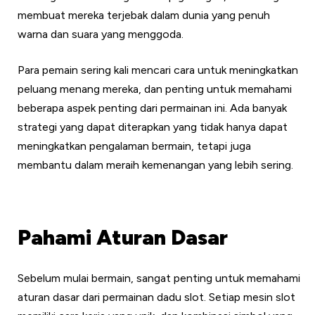
membuat mereka terjebak dalam dunia yang penuh
warna dan suara yang menggoda.
Para pemain sering kali mencari cara untuk meningkatkan
peluang menang mereka, dan penting untuk memahami
beberapa aspek penting dari permainan ini. Ada banyak
strategi yang dapat diterapkan yang tidak hanya dapat
meningkatkan pengalaman bermain, tetapi juga
membantu dalam meraih kemenangan yang lebih sering.
Pahami Aturan Dasar
Sebelum mulai bermain, sangat penting untuk memahami
aturan dasar dari permainan dadu slot. Setiap mesin slot