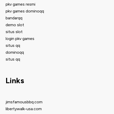
pkv games resmi
pkv games dominoqq
bandarqq
demo slot
situs slot
login pkv games
situs qq
dominoqq
situs qq
Links
jimsfamousbbq.com
libertywalk-usa.com