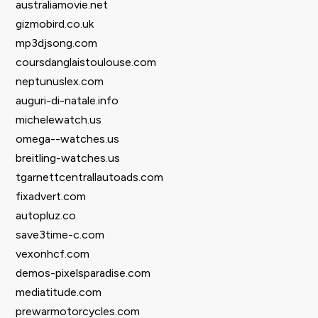
australiamovie.net
gizmobird.co.uk
mp3djsong.com
coursdanglaistoulouse.com
neptunuslex.com
auguri-di-natale.info
michelewatch.us
omega--watches.us
breitling-watches.us
tgarnettcentrallautoads.com
fixadvert.com
autopluz.co
save3time-c.com
vexonhcf.com
demos-pixelsparadise.com
mediatitude.com
prewarmotorcycles.com