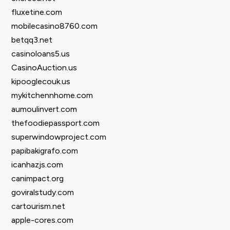
fluxetine.com
mobilecasino8760.com
betqq3.net
casinoloans5.us
CasinoAuction.us
kipooglecouk.us
mykitchennhome.com
aumoulinvert.com
thefoodiepassport.com
superwindowproject.com
papibakigrafo.com
icanhazjs.com
canimpact.org
goviralstudy.com
cartourism.net
apple-cores.com