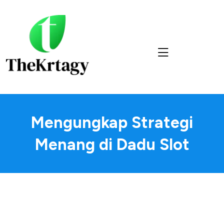
skip
Situs Slot
to
Online
content
Terpercaya
dengan
Fitur Slot
Demo
Gratis
Deposit
Mengungkap Strategi
Pulsa
Menang di Dadu Slot