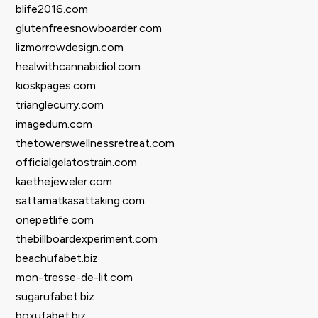
blife2016.com
glutenfreesnowboarder.com
lizmorrowdesign.com
healwithcannabidiol.com
kioskpages.com
trianglecurry.com
imagedum.com
thetowerswellnessretreat.com
officialgelatostrain.com
kaethejeweler.com
sattamatkasattaking.com
onepetlife.com
thebillboardexperiment.com
beachufabet.biz
mon-tresse-de-lit.com
sugarufabet.biz
boxufabet.biz