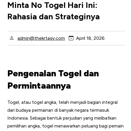
Minta No Togel Hari Ini:
Rahasia dan Strateginya
admin@thekrtagy.com
April 18, 2026
Pengenalan Togel dan
Permintaannya
Togel, atau togel angka, telah menjadi bagian integral
dari budaya permainan di banyak negara termasuk
Indonesia. Sebagai bentuk perjudian yang melibatkan
pemilihan angka, togel menawarkan peluang bagi pemain