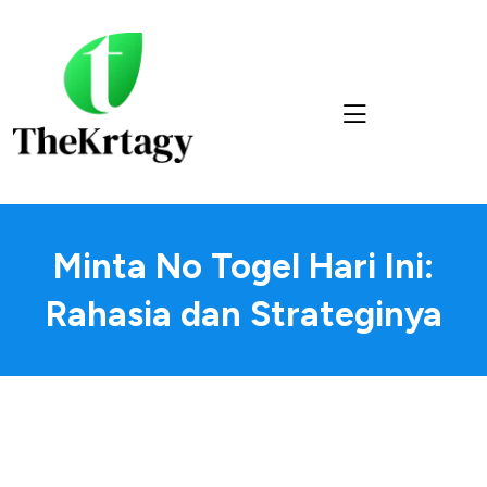
skip
Situs Slot
to
Online
content
Terpercaya
dengan
Fitur Slot
Demo
Gratis
Deposit
Minta No Togel Hari Ini:
Pulsa
Rahasia dan Strateginya