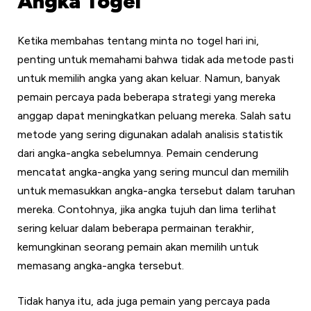
Angka Togel
Ketika membahas tentang minta no togel hari ini,
penting untuk memahami bahwa tidak ada metode pasti
untuk memilih angka yang akan keluar. Namun, banyak
pemain percaya pada beberapa strategi yang mereka
anggap dapat meningkatkan peluang mereka. Salah satu
metode yang sering digunakan adalah analisis statistik
dari angka-angka sebelumnya. Pemain cenderung
mencatat angka-angka yang sering muncul dan memilih
untuk memasukkan angka-angka tersebut dalam taruhan
mereka. Contohnya, jika angka tujuh dan lima terlihat
sering keluar dalam beberapa permainan terakhir,
kemungkinan seorang pemain akan memilih untuk
memasang angka-angka tersebut.
Tidak hanya itu, ada juga pemain yang percaya pada