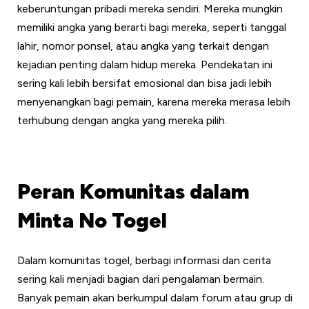
keberuntungan pribadi mereka sendiri. Mereka mungkin
memiliki angka yang berarti bagi mereka, seperti tanggal
lahir, nomor ponsel, atau angka yang terkait dengan
kejadian penting dalam hidup mereka. Pendekatan ini
sering kali lebih bersifat emosional dan bisa jadi lebih
menyenangkan bagi pemain, karena mereka merasa lebih
terhubung dengan angka yang mereka pilih.
Peran Komunitas dalam
Minta No Togel
Dalam komunitas togel, berbagi informasi dan cerita
sering kali menjadi bagian dari pengalaman bermain.
Banyak pemain akan berkumpul dalam forum atau grup di