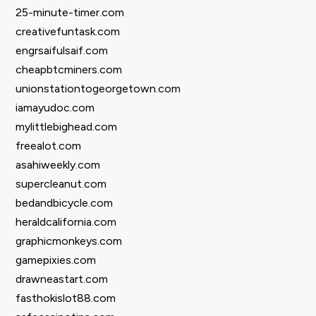
25-minute-timer.com
creativefuntask.com
engrsaifulsaif.com
cheapbtcminers.com
unionstationtogeorgetown.com
iamayudoc.com
mylittlebighead.com
freealot.com
asahiweekly.com
supercleanut.com
bedandbicycle.com
heraldcalifornia.com
graphicmonkeys.com
gamepixies.com
drawneastart.com
fasthokislot88.com