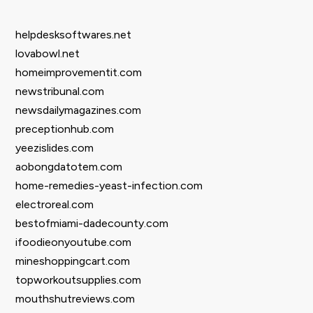
helpdesksoftwares.net
lovabowl.net
homeimprovementit.com
newstribunal.com
newsdailymagazines.com
preceptionhub.com
yeezislides.com
aobongdatotem.com
home-remedies-yeast-infection.com
electroreal.com
bestofmiami-dadecounty.com
ifoodieonyoutube.com
mineshoppingcart.com
topworkoutsupplies.com
mouthshutreviews.com