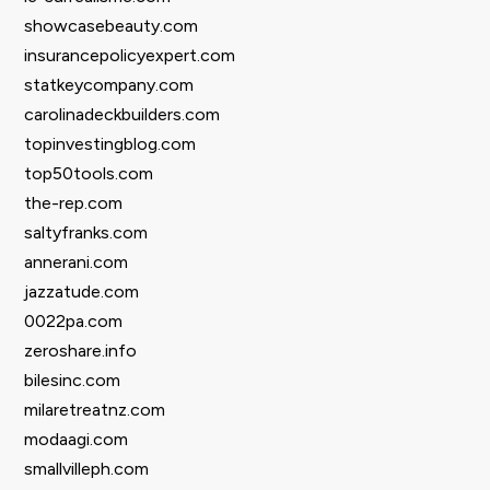
showcasebeauty.com
insurancepolicyexpert.com
statkeycompany.com
carolinadeckbuilders.com
topinvestingblog.com
top50tools.com
the-rep.com
saltyfranks.com
annerani.com
jazzatude.com
0022pa.com
zeroshare.info
bilesinc.com
milaretreatnz.com
modaagi.com
smallvilleph.com