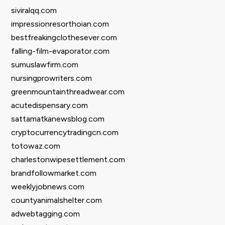
siviralqq.com
impressionresorthoian.com
bestfreakingclothesever.com
falling-film-evaporator.com
sumuslawfirm.com
nursingprowriters.com
greenmountainthreadwear.com
acutedispensary.com
sattamatkanewsblog.com
cryptocurrencytradingcn.com
totowaz.com
charlestonwipesettlement.com
brandfollowmarket.com
weeklyjobnews.com
countyanimalshelter.com
adwebtagging.com