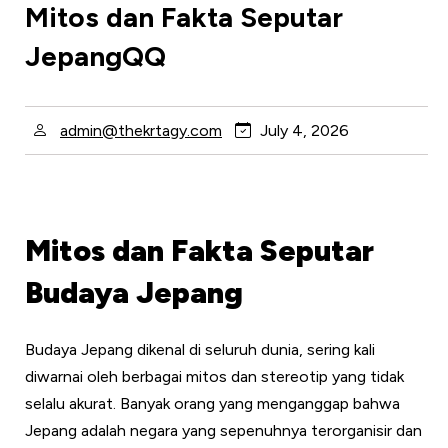
Mitos dan Fakta Seputar
JepangQQ
admin@thekrtagy.com
July 4, 2026
Mitos dan Fakta Seputar
Budaya Jepang
Budaya Jepang dikenal di seluruh dunia, sering kali
diwarnai oleh berbagai mitos dan stereotip yang tidak
selalu akurat. Banyak orang yang menganggap bahwa
Jepang adalah negara yang sepenuhnya terorganisir dan