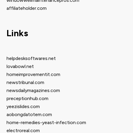
windowwellmaintenancepros.com
affiliateholder.com
Links
helpdesksoftwares.net
lovabowl.net
homeimprovementit.com
newstribunal.com
newsdailymagazines.com
preceptionhub.com
yeezislides.com
aobongdatotem.com
home-remedies-yeast-infection.com
electroreal.com