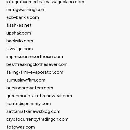
integrativemedicalmassageplano.com
mrrugwashing.com
acb-bankia.com
flash-es.net
upshak.com
backsilo.com
siviralqq.com
impressionresorthoian.com
bestfreakingclothesever.com
falling-film-evaporator.com
sumuslawfirm.com
nursingprowriters.com
greenmountainthreadwear.com
acutedispensary.com
sattamatkanewsblog.com
cryptocurrencytradingcn.com
totowaz.com