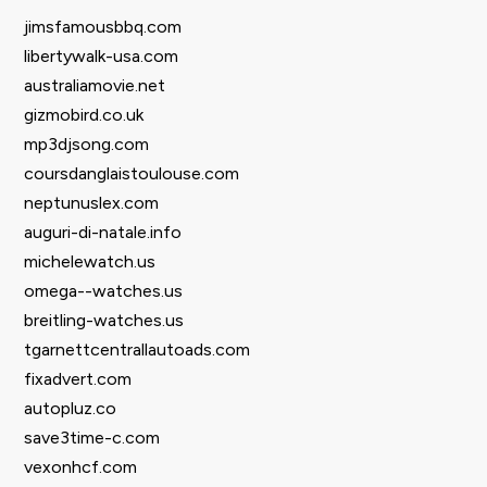
jimsfamousbbq.com
libertywalk-usa.com
australiamovie.net
gizmobird.co.uk
mp3djsong.com
coursdanglaistoulouse.com
neptunuslex.com
auguri-di-natale.info
michelewatch.us
omega--watches.us
breitling-watches.us
tgarnettcentrallautoads.com
fixadvert.com
autopluz.co
save3time-c.com
vexonhcf.com