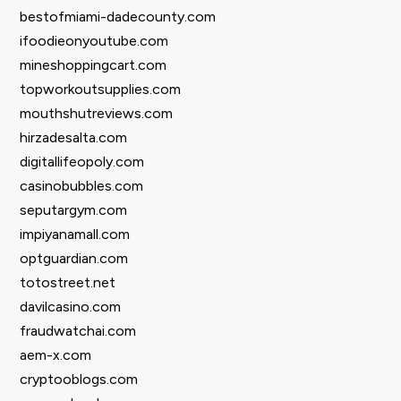
bestofmiami-dadecounty.com
ifoodieonyoutube.com
mineshoppingcart.com
topworkoutsupplies.com
mouthshutreviews.com
hirzadesalta.com
digitallifeopoly.com
casinobubbles.com
seputargym.com
impiyanamall.com
optguardian.com
totostreet.net
davilcasino.com
fraudwatchai.com
aem-x.com
cryptooblogs.com