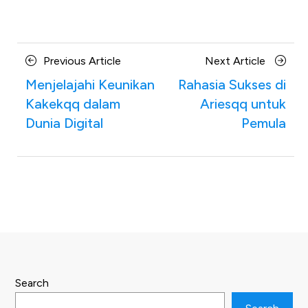
Posts
Previous
Next
Previous Article
Next Article
navigation
Article
Article
Menjelajahi Keunikan
Rahasia Sukses di
Kakekqq dalam
Ariesqq untuk
Dunia Digital
Pemula
Search