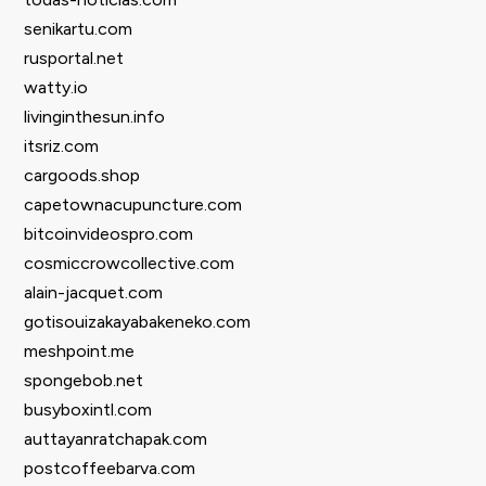
senikartu.com
rusportal.net
watty.io
livinginthesun.info
itsriz.com
cargoods.shop
capetownacupuncture.com
bitcoinvideospro.com
cosmiccrowcollective.com
alain-jacquet.com
gotisouizakayabakeneko.com
meshpoint.me
spongebob.net
busyboxintl.com
auttayanratchapak.com
postcoffeebarva.com