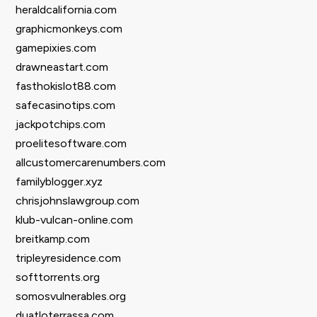
heraldcalifornia.com
graphicmonkeys.com
gamepixies.com
drawneastart.com
fasthokislot88.com
safecasinotips.com
jackpotchips.com
proelitesoftware.com
allcustomercarenumbers.com
familyblogger.xyz
chrisjohnslawgroup.com
klub-vulcan-online.com
breitkamp.com
tripleyresidence.com
softtorrents.org
somosvulnerables.org
duatloterrassa.com