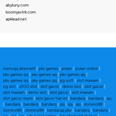
abyluny.com
boomjavtrk.com
apklead.net
menuqq alternatif
|
pkv games
|
poker
|
poker online
|
pkv games qq
|
pkv games qq
|
pkv games qq
|
pkv games qq
|
pkv games qq
|
pg soft
|
slot maxwin
|
pg slot
|
x500 slot
|
slot gacor
|
demo slot
|
slot gacor
|
slot maxwin
|
demo slot
|
slot gacor
|
slot maxwin
|
slot gacor resmi
|
slot gacor hari ini
|
bandarq
|
bandarq
|
qq
|
bandarq
|
bandarq
|
bandarq
|
qq
|
qq
|
qq
|
domino99
|
domino99
|
domino99
|
bandarqq pkv
|
bandarq
|
bandarq
|