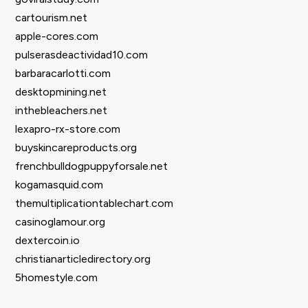
cartourism.net
apple-cores.com
pulserasdeactividad10.com
barbaracarlotti.com
desktopmining.net
inthebleachers.net
lexapro-rx-store.com
buyskincareproducts.org
frenchbulldogpuppyforsale.net
kogamasquid.com
themultiplicationtablechart.com
casinoglamour.org
dextercoin.io
christianarticledirectory.org
5homestyle.com