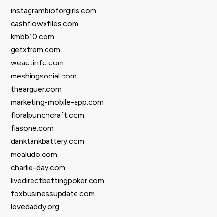
instagrambioforgirls.com
cashflowxfiles.com
kmbb10.com
getxtrem.com
weactinfo.com
meshingsocial.com
thearguer.com
marketing-mobile-app.com
floralpunchcraft.com
fiasone.com
danktankbattery.com
mealudo.com
charlie-day.com
livedirectbettingpoker.com
foxbusinessupdate.com
lovedaddy.org