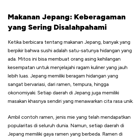
Makanan Jepang: Keberagaman
yang Sering Disalahpahami
Ketika berbicara tentang makanan Jepang, banyak yang
berpikir bahwa sushi adalah satu-satunya hidangan yang
ada. Mitos ini bisa membuat orang asing kehilangan
kesempatan untuk menjelajahi ragam kuliner yang jauh
lebih luas. Jepang memiliki beragam hidangan yang
sangat bervariasi, dari ramen, tempura, hingga
okonomiyaki. Setiap daerah di Jepang juga memiliki
masakan khasnya sendiri yang menawarkan cita rasa unik.
Ambil contoh ramen, jenis mie yang telah mendapatkan
popularitas di seluruh dunia. Namun, setiap daerah di
Jepang memiliki gaya ramen yang berbeda. Ramen di