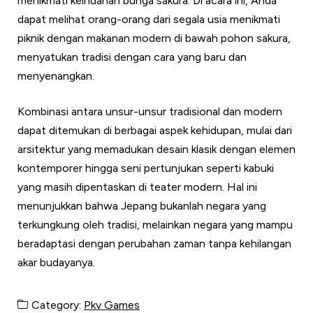
menikmati keindahan bunga sakura. Di acara ini, Anda
dapat melihat orang-orang dari segala usia menikmati
piknik dengan makanan modern di bawah pohon sakura,
menyatukan tradisi dengan cara yang baru dan
menyenangkan.
Kombinasi antara unsur-unsur tradisional dan modern
dapat ditemukan di berbagai aspek kehidupan, mulai dari
arsitektur yang memadukan desain klasik dengan elemen
kontemporer hingga seni pertunjukan seperti kabuki
yang masih dipentaskan di teater modern. Hal ini
menunjukkan bahwa Jepang bukanlah negara yang
terkungkung oleh tradisi, melainkan negara yang mampu
beradaptasi dengan perubahan zaman tanpa kehilangan
akar budayanya.
Category:
Pkv Games