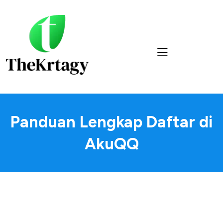
skip
Situs Slot
to
Online
content
Terpercaya
dengan
Fitur Slot
Demo
Gratis
Deposit
Panduan Lengkap Daftar di
Pulsa
AkuQQ