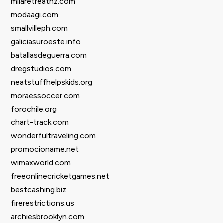
milaretreatnz.com
modaagi.com
smallvilleph.com
galiciasuroeste.info
batallasdeguerra.com
dregstudios.com
neatstuffhelpskids.org
moraessoccer.com
forochile.org
chart-track.com
wonderfultraveling.com
promocioname.net
wimaxworld.com
freeonlinecricketgames.net
bestcashing.biz
firerestrictions.us
archiesbrooklyn.com