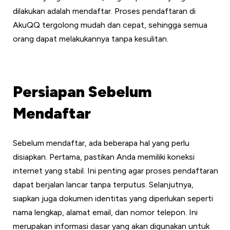
dilakukan adalah mendaftar. Proses pendaftaran di
AkuQQ tergolong mudah dan cepat, sehingga semua
orang dapat melakukannya tanpa kesulitan.
Persiapan Sebelum
Mendaftar
Sebelum mendaftar, ada beberapa hal yang perlu
disiapkan. Pertama, pastikan Anda memiliki koneksi
internet yang stabil. Ini penting agar proses pendaftaran
dapat berjalan lancar tanpa terputus. Selanjutnya,
siapkan juga dokumen identitas yang diperlukan seperti
nama lengkap, alamat email, dan nomor telepon. Ini
merupakan informasi dasar yang akan digunakan untuk