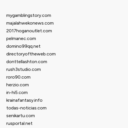
mygamblingstory.com
majalahwekonews.com
2017hoganoutlet.com
pelmanec.com
domino99qq.net
directoryoftheweb.com
donttellashton.com
rush3studio.com
roro90.com
herzio.com
in-hi5.com
krainafantasy.info
todas-noticias.com
senikartu.com
rusportal.net