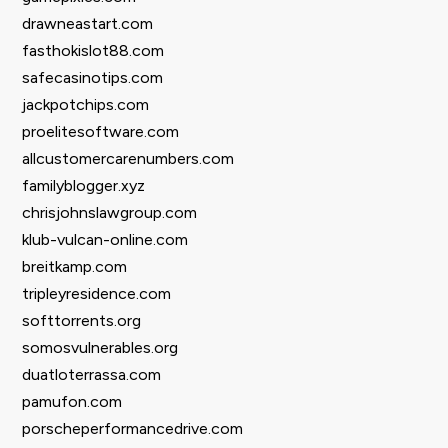
drawneastart.com
fasthokislot88.com
safecasinotips.com
jackpotchips.com
proelitesoftware.com
allcustomercarenumbers.com
familyblogger.xyz
chrisjohnslawgroup.com
klub-vulcan-online.com
breitkamp.com
tripleyresidence.com
softtorrents.org
somosvulnerables.org
duatloterrassa.com
pamufon.com
porscheperformancedrive.com