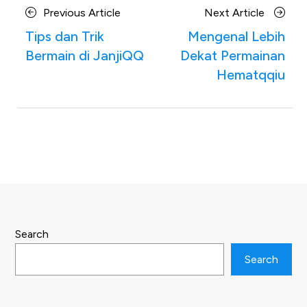
Posts
Previous
Next
Previous Article
Next Article
navigation
Article
Article
Tips dan Trik
Mengenal Lebih
Bermain di JanjiQQ
Dekat Permainan
Hematqqiu
Search
Search