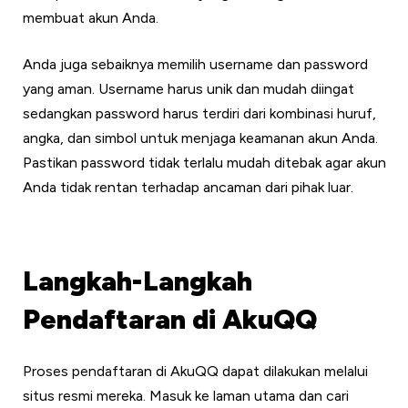
membuat akun Anda.
Anda juga sebaiknya memilih username dan password
yang aman. Username harus unik dan mudah diingat
sedangkan password harus terdiri dari kombinasi huruf,
angka, dan simbol untuk menjaga keamanan akun Anda.
Pastikan password tidak terlalu mudah ditebak agar akun
Anda tidak rentan terhadap ancaman dari pihak luar.
Langkah-Langkah
Pendaftaran di AkuQQ
Proses pendaftaran di AkuQQ dapat dilakukan melalui
situs resmi mereka. Masuk ke laman utama dan cari