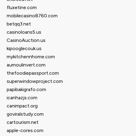
fluxetine.com
mobilecasino8760.com
betqq3.net
casinoloans5.us
CasinoAuction.us
kipooglecouk.us
mykitchennhome.com
aumoulinvert.com
thefoodiepassport.com
superwindowproject.com
papibakigrafo.com
icanhazjs.com
canimpact.org
goviralstudy.com
cartourism.net
apple-cores.com