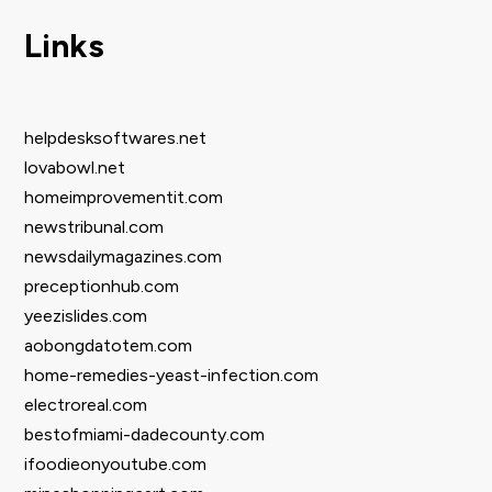
Links
helpdesksoftwares.net
lovabowl.net
homeimprovementit.com
newstribunal.com
newsdailymagazines.com
preceptionhub.com
yeezislides.com
aobongdatotem.com
home-remedies-yeast-infection.com
electroreal.com
bestofmiami-dadecounty.com
ifoodieonyoutube.com