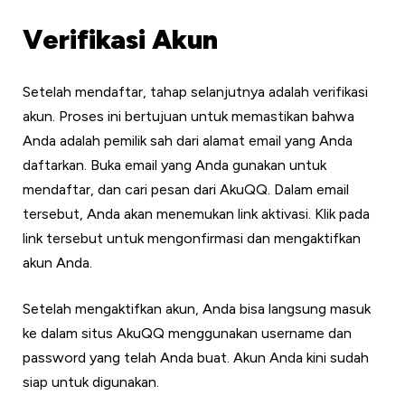
Verifikasi Akun
Setelah mendaftar, tahap selanjutnya adalah verifikasi
akun. Proses ini bertujuan untuk memastikan bahwa
Anda adalah pemilik sah dari alamat email yang Anda
daftarkan. Buka email yang Anda gunakan untuk
mendaftar, dan cari pesan dari AkuQQ. Dalam email
tersebut, Anda akan menemukan link aktivasi. Klik pada
link tersebut untuk mengonfirmasi dan mengaktifkan
akun Anda.
Setelah mengaktifkan akun, Anda bisa langsung masuk
ke dalam situs AkuQQ menggunakan username dan
password yang telah Anda buat. Akun Anda kini sudah
siap untuk digunakan.