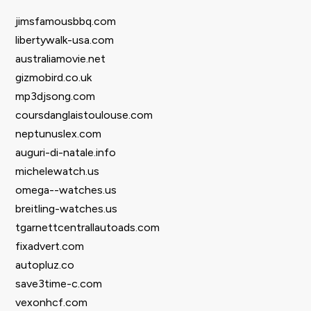
jimsfamousbbq.com
libertywalk-usa.com
australiamovie.net
gizmobird.co.uk
mp3djsong.com
coursdanglaistoulouse.com
neptunuslex.com
auguri-di-natale.info
michelewatch.us
omega--watches.us
breitling-watches.us
tgarnettcentrallautoads.com
fixadvert.com
autopluz.co
save3time-c.com
vexonhcf.com