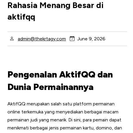
Rahasia Menang Besar di
aktifqq
admin@thekrtagy.com
June 9, 2026
Pengenalan AktifQQ dan
Dunia Permainannya
AktifQQ merupakan salah satu platform permainan
online terkemuka yang menyediakan berbagai macam
permainan judi yang menarik. Di sini, para pemain dapat
menikmati berbagai jenis permainan kartu, domino, dan