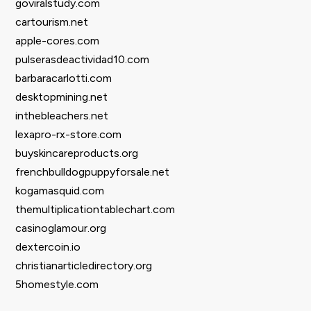
goviralstudy.com
cartourism.net
apple-cores.com
pulserasdeactividad10.com
barbaracarlotti.com
desktopmining.net
inthebleachers.net
lexapro-rx-store.com
buyskincareproducts.org
frenchbulldogpuppyforsale.net
kogamasquid.com
themultiplicationtablechart.com
casinoglamour.org
dextercoin.io
christianarticledirectory.org
5homestyle.com