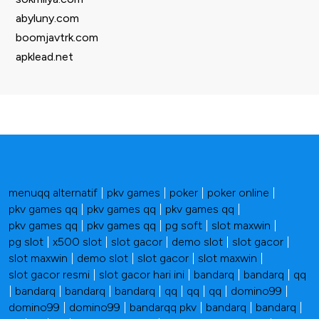
abyluny.com
boomjavtrk.com
apklead.net
menuqq alternatif
|
pkv games
|
poker
|
poker online
|
pkv games qq
|
pkv games qq
|
pkv games qq
|
pkv games qq
|
pkv games qq
|
pg soft
|
slot maxwin
|
pg slot
|
x500 slot
|
slot gacor
|
demo slot
|
slot gacor
|
slot maxwin
|
demo slot
|
slot gacor
|
slot maxwin
|
slot gacor resmi
|
slot gacor hari ini
|
bandarq
|
bandarq
|
qq
|
bandarq
|
bandarq
|
bandarq
|
qq
|
qq
|
qq
|
domino99
|
domino99
|
domino99
|
bandarqq pkv
|
bandarq
|
bandarq
|