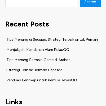
Search
Recent Posts
Tips Menang di Sediaqq: Strategi Terbaik untuk Pemain
Menjelajahi Keindahan Alam PulauQQ
Tips Menang Bermain Game di Arahqq
Strategi Terbaik Bermain Dapatqq
Panduan Lengkap untuk Pemula TexasQQ
Links