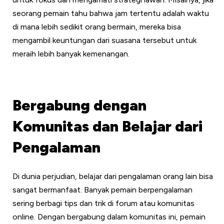
seorang pemain tahu bahwa jam tertentu adalah waktu
di mana lebih sedikit orang bermain, mereka bisa
mengambil keuntungan dari suasana tersebut untuk
meraih lebih banyak kemenangan.
Bergabung dengan
Komunitas dan Belajar dari
Pengalaman
Di dunia perjudian, belajar dari pengalaman orang lain bisa
sangat bermanfaat. Banyak pemain berpengalaman
sering berbagi tips dan trik di forum atau komunitas
online. Dengan bergabung dalam komunitas ini, pemain