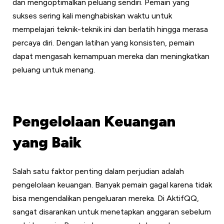
dan mengoptimalkan peluang sendiri. Pemain yang
sukses sering kali menghabiskan waktu untuk
mempelajari teknik-teknik ini dan berlatih hingga merasa
percaya diri. Dengan latihan yang konsisten, pemain
dapat mengasah kemampuan mereka dan meningkatkan
peluang untuk menang.
Pengelolaan Keuangan
yang Baik
Salah satu faktor penting dalam perjudian adalah
pengelolaan keuangan. Banyak pemain gagal karena tidak
bisa mengendalikan pengeluaran mereka. Di AktifQQ,
sangat disarankan untuk menetapkan anggaran sebelum