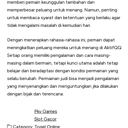
memberi pemain keunggulan tambahan dan
memperbesar peluang untuk menang. Namun, penting
untuk membaca syarat dan ketentuan yang berlaku agar
tidak mengalami masalah di kemudian hari.
Dengan menerapkan rahasia-rahasia ini, pemain dapat
meningkatkan peluang mereka untuk menang di AktifQQ.
Setiap orang memiliki pengalaman dan cara masing-
masing dalam bermain, tetapi kunci utama adalah tetap
belajar dan beradaptasi dengan kondisi permainan yang
selalu berubah. Permainan judi bisa menjadi pengalaman
yang menyenangkan dan menguntungkan jika dilakukan
dengan bijak dan terencana.
Pkv Games
Slot Gacor
Category:
Togel Online