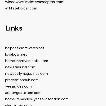
windowwellmaintenancepros.com
affiliateholder.com
Links
helpdesksoftwares.net
lovabowl.net
homeimprovementit.com
newstribunal.com
newsdailymagazines.com
preceptionhub.com
yeezislides.com
aobongdatotem.com
home-remedies-yeast-infection.com
electroreal.com