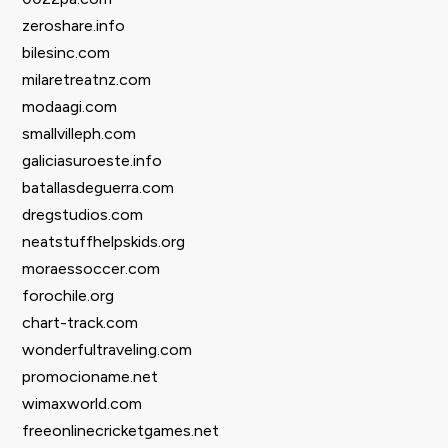
zeroshare.info
bilesinc.com
milaretreatnz.com
modaagi.com
smallvilleph.com
galiciasuroeste.info
batallasdeguerra.com
dregstudios.com
neatstuffhelpskids.org
moraessoccer.com
forochile.org
chart-track.com
wonderfultraveling.com
promocioname.net
wimaxworld.com
freeonlinecricketgames.net