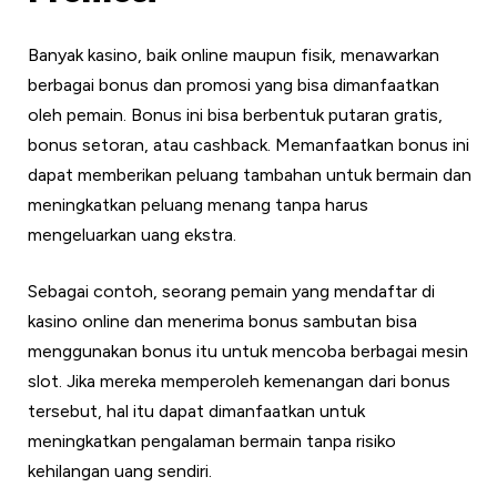
Banyak kasino, baik online maupun fisik, menawarkan
berbagai bonus dan promosi yang bisa dimanfaatkan
oleh pemain. Bonus ini bisa berbentuk putaran gratis,
bonus setoran, atau cashback. Memanfaatkan bonus ini
dapat memberikan peluang tambahan untuk bermain dan
meningkatkan peluang menang tanpa harus
mengeluarkan uang ekstra.
Sebagai contoh, seorang pemain yang mendaftar di
kasino online dan menerima bonus sambutan bisa
menggunakan bonus itu untuk mencoba berbagai mesin
slot. Jika mereka memperoleh kemenangan dari bonus
tersebut, hal itu dapat dimanfaatkan untuk
meningkatkan pengalaman bermain tanpa risiko
kehilangan uang sendiri.