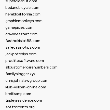
supercleanut.com
bedandbicycle.com
heraldcalifornia.com
graphicmonkeys.com
gamepixies.com
drawneastart.com
fasthokislot88.com
safecasinotips.com
jackpotchips.com
proelitesoftware.com
allcustomercarenumbers.com
familyblogger.xyz
chrisjohnslawgroup.com
klub-vulcan-online.com
breitkamp.com
tripleyresidence.com
softtorrents.org