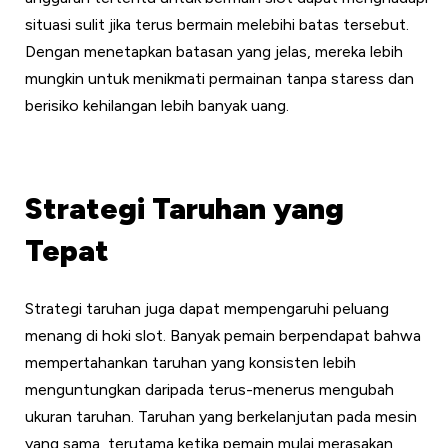
situasi sulit jika terus bermain melebihi batas tersebut.
Dengan menetapkan batasan yang jelas, mereka lebih
mungkin untuk menikmati permainan tanpa staress dan
berisiko kehilangan lebih banyak uang.
Strategi Taruhan yang
Tepat
Strategi taruhan juga dapat mempengaruhi peluang
menang di hoki slot. Banyak pemain berpendapat bahwa
mempertahankan taruhan yang konsisten lebih
menguntungkan daripada terus-menerus mengubah
ukuran taruhan. Taruhan yang berkelanjutan pada mesin
yang sama, terutama ketika pemain mulai merasakan