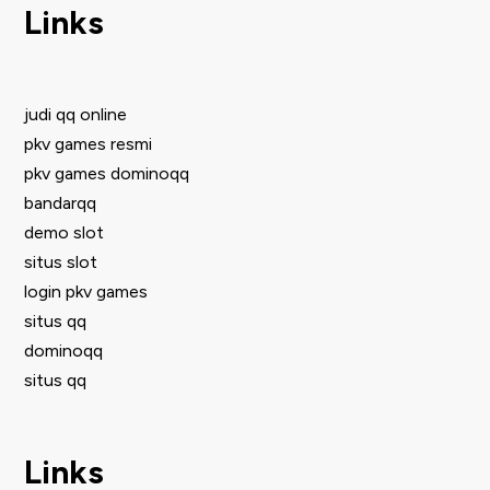
Links
judi qq online
pkv games resmi
pkv games dominoqq
bandarqq
demo slot
situs slot
login pkv games
situs qq
dominoqq
situs qq
Links