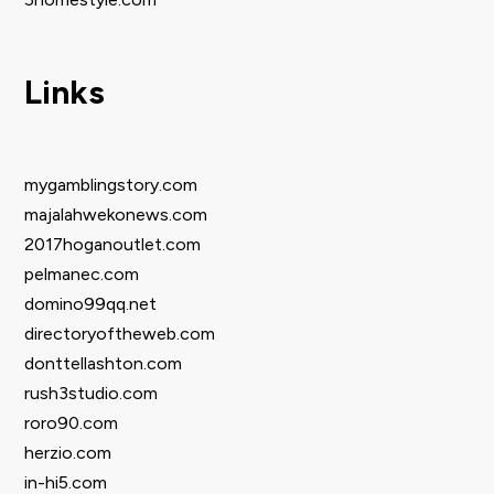
Links
mygamblingstory.com
majalahwekonews.com
2017hoganoutlet.com
pelmanec.com
domino99qq.net
directoryoftheweb.com
donttellashton.com
rush3studio.com
roro90.com
herzio.com
in-hi5.com