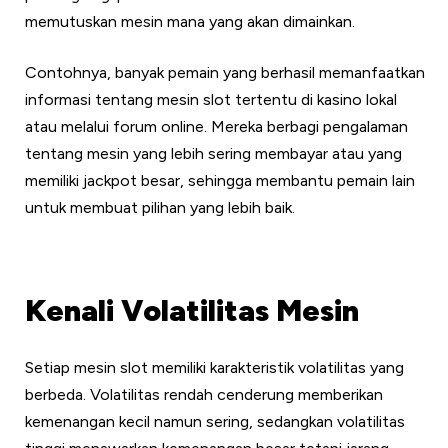
memutuskan mesin mana yang akan dimainkan.
Contohnya, banyak pemain yang berhasil memanfaatkan
informasi tentang mesin slot tertentu di kasino lokal
atau melalui forum online. Mereka berbagi pengalaman
tentang mesin yang lebih sering membayar atau yang
memiliki jackpot besar, sehingga membantu pemain lain
untuk membuat pilihan yang lebih baik.
Kenali Volatilitas Mesin
Setiap mesin slot memiliki karakteristik volatilitas yang
berbeda. Volatilitas rendah cenderung memberikan
kemenangan kecil namun sering, sedangkan volatilitas