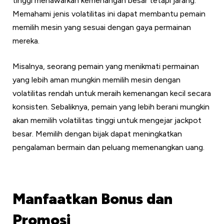
tinggi menawarkan kemenangan besar tetapi jarang.
Memahami jenis volatilitas ini dapat membantu pemain
memilih mesin yang sesuai dengan gaya permainan
mereka.
Misalnya, seorang pemain yang menikmati permainan
yang lebih aman mungkin memilih mesin dengan
volatilitas rendah untuk meraih kemenangan kecil secara
konsisten. Sebaliknya, pemain yang lebih berani mungkin
akan memilih volatilitas tinggi untuk mengejar jackpot
besar. Memilih dengan bijak dapat meningkatkan
pengalaman bermain dan peluang memenangkan uang.
Manfaatkan Bonus dan
Promosi