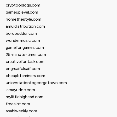
cryptooblogs.com
gameuplevel.com
homethestyle.com
amuldistribution.com
borobuddur.com
wundermusic.com
gamefungames.com
25-minute-timer.com
creativefuntask.com
engrsaifulsaif.com
cheapbtcminers.com
unionstationtogeorgetown.com
iamayudoc.com
mylittlebighead.com
freealot.com
asahiweekly.com