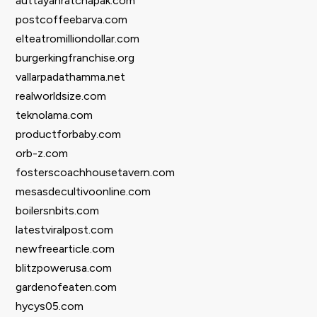
auttayanratchapak.com
postcoffeebarva.com
elteatromilliondollar.com
burgerkingfranchise.org
vallarpadathamma.net
realworldsize.com
teknolama.com
productforbaby.com
orb-z.com
fosterscoachhousetavern.com
mesasdecultivoonline.com
boilersnbits.com
latestviralpost.com
newfreearticle.com
blitzpowerusa.com
gardenofeaten.com
hycys05.com