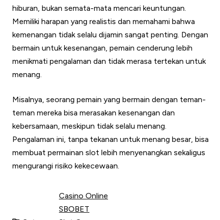
hiburan, bukan semata-mata mencari keuntungan.
Memiliki harapan yang realistis dan memahami bahwa
kemenangan tidak selalu dijamin sangat penting. Dengan
bermain untuk kesenangan, pemain cenderung lebih
menikmati pengalaman dan tidak merasa tertekan untuk
menang.
Misalnya, seorang pemain yang bermain dengan teman-
teman mereka bisa merasakan kesenangan dan
kebersamaan, meskipun tidak selalu menang.
Pengalaman ini, tanpa tekanan untuk menang besar, bisa
membuat permainan slot lebih menyenangkan sekaligus
mengurangi risiko kekecewaan.
Casino Online
SBOBET