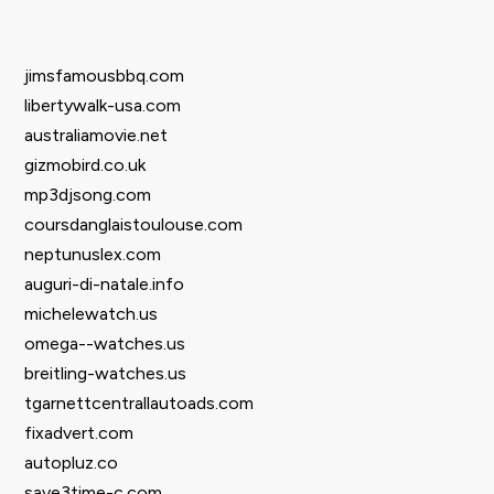
jimsfamousbbq.com
libertywalk-usa.com
australiamovie.net
gizmobird.co.uk
mp3djsong.com
coursdanglaistoulouse.com
neptunuslex.com
auguri-di-natale.info
michelewatch.us
omega--watches.us
breitling-watches.us
tgarnettcentrallautoads.com
fixadvert.com
autopluz.co
save3time-c.com