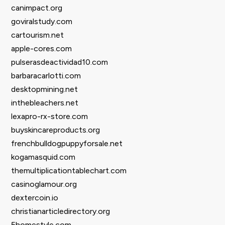
canimpact.org
goviralstudy.com
cartourism.net
apple-cores.com
pulserasdeactividad10.com
barbaracarlotti.com
desktopmining.net
inthebleachers.net
lexapro-rx-store.com
buyskincareproducts.org
frenchbulldogpuppyforsale.net
kogamasquid.com
themultiplicationtablechart.com
casinoglamour.org
dextercoin.io
christianarticledirectory.org
5homestyle.com