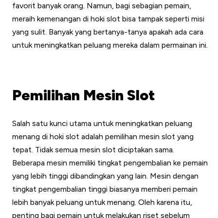
favorit banyak orang. Namun, bagi sebagian pemain,
meraih kemenangan di hoki slot bisa tampak seperti misi
yang sulit. Banyak yang bertanya-tanya apakah ada cara
untuk meningkatkan peluang mereka dalam permainan ini.
Pemilihan Mesin Slot
Salah satu kunci utama untuk meningkatkan peluang
menang di hoki slot adalah pemilihan mesin slot yang
tepat. Tidak semua mesin slot diciptakan sama.
Beberapa mesin memiliki tingkat pengembalian ke pemain
yang lebih tinggi dibandingkan yang lain. Mesin dengan
tingkat pengembalian tinggi biasanya memberi pemain
lebih banyak peluang untuk menang. Oleh karena itu,
penting bagi pemain untuk melakukan riset sebelum