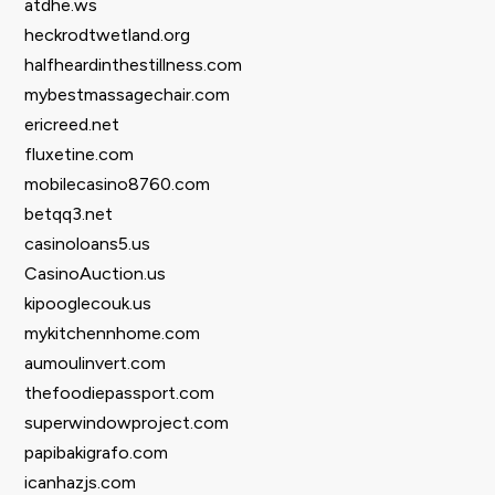
atdhe.ws
heckrodtwetland.org
halfheardinthestillness.com
mybestmassagechair.com
ericreed.net
fluxetine.com
mobilecasino8760.com
betqq3.net
casinoloans5.us
CasinoAuction.us
kipooglecouk.us
mykitchennhome.com
aumoulinvert.com
thefoodiepassport.com
superwindowproject.com
papibakigrafo.com
icanhazjs.com