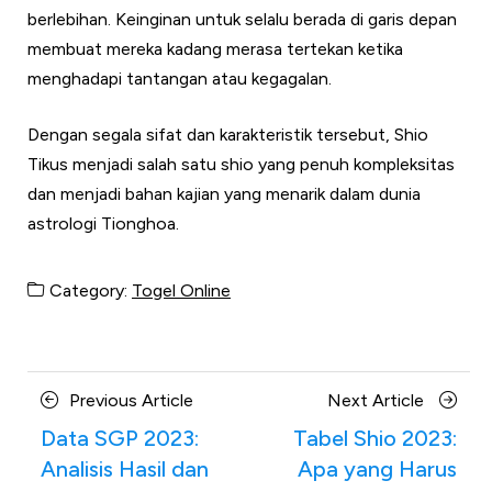
berlebihan. Keinginan untuk selalu berada di garis depan
membuat mereka kadang merasa tertekan ketika
menghadapi tantangan atau kegagalan.
Dengan segala sifat dan karakteristik tersebut, Shio
Tikus menjadi salah satu shio yang penuh kompleksitas
dan menjadi bahan kajian yang menarik dalam dunia
astrologi Tionghoa.
Category:
Togel Online
Posts
Previous
Next
Previous Article
Next Article
navigation
Article
Article
Data SGP 2023:
Tabel Shio 2023:
Analisis Hasil dan
Apa yang Harus