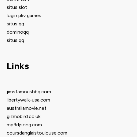
situs slot
login pkv games
situs qq
dominoqq
situs qq
Links
jimsfamousbbq.com
libertywalk-usa.com
australiamovie.net
gizmobird.co.uk
mp3djsong.com
coursdanglaistoulouse.com