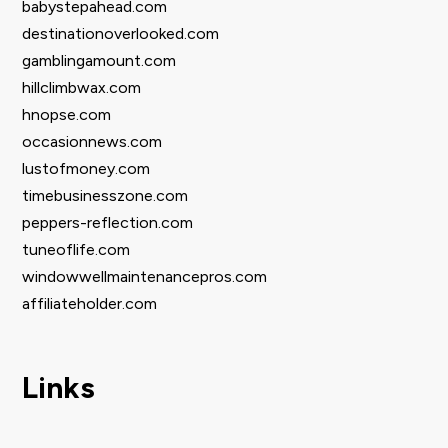
babystepahead.com
destinationoverlooked.com
gamblingamount.com
hillclimbwax.com
hnopse.com
occasionnews.com
lustofmoney.com
timebusinesszone.com
peppers-reflection.com
tuneoflife.com
windowwellmaintenancepros.com
affiliateholder.com
Links