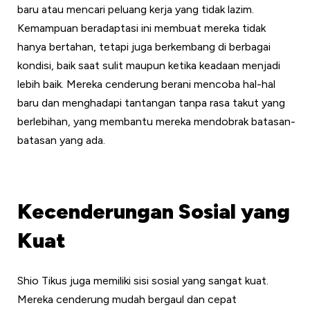
baru atau mencari peluang kerja yang tidak lazim.
Kemampuan beradaptasi ini membuat mereka tidak
hanya bertahan, tetapi juga berkembang di berbagai
kondisi, baik saat sulit maupun ketika keadaan menjadi
lebih baik. Mereka cenderung berani mencoba hal-hal
baru dan menghadapi tantangan tanpa rasa takut yang
berlebihan, yang membantu mereka mendobrak batasan-
batasan yang ada.
Kecenderungan Sosial yang
Kuat
Shio Tikus juga memiliki sisi sosial yang sangat kuat.
Mereka cenderung mudah bergaul dan cepat