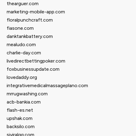
thearguer.com
marketing-mobile-app.com
floralpunchcraft.com
fiasone.com
danktankbattery.com
mealudo.com
charlie-day.com
livedirectbettingpoker.com
foxbusinessupdate.com
lovedaddy.org
integrativemedicalmassageplano.com
mrrugwashing.com
acb-bankia.com
flash-es.net
upshak.com
backsilo.com
siviralqq.com