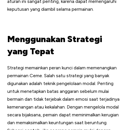
aturan ini sangat penting, karena dapat memengaruhi
keputusan yang diambil selama permainan.
Menggunakan Strategi
yang Tepat
Strategi memainkan peran kunci dalam memenangkan
permainan Ceme. Salah satu strategi yang banyak
digunakan adalah teknik pengelolaan modal. Penting
untuk menetapkan batas anggaran sebelum mulai
bermain dan tidak terjebak dalam emosi saat terjadinya
kemenangan atau kekalahan. Dengan mengelola modal
secara bijaksana, pemain dapat meminimalkan kerugian
dan memaksimalkan keuntungan saat beruntung.