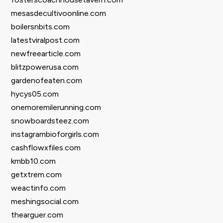
mesasdecultivoonline.com
boilersnbits.com
latestviralpost.com
newfreearticle.com
blitzpowerusa.com
gardenofeaten.com
hycys05.com
onemoremilerunning.com
snowboardsteez.com
instagrambioforgirls.com
cashflowxfiles.com
kmbb10.com
getxtrem.com
weactinfo.com
meshingsocial.com
thearguer.com