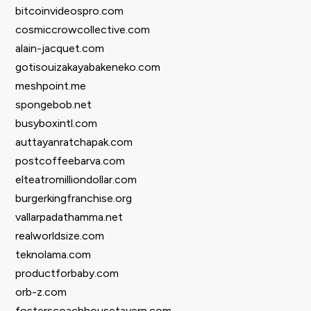
bitcoinvideospro.com
cosmiccrowcollective.com
alain-jacquet.com
gotisouizakayabakeneko.com
meshpoint.me
spongebob.net
busyboxintl.com
auttayanratchapak.com
postcoffeebarva.com
elteatromilliondollar.com
burgerkingfranchise.org
vallarpadathamma.net
realworldsize.com
teknolama.com
productforbaby.com
orb-z.com
fosterscoachhousetavern.com