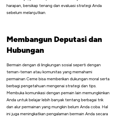
harapan, bersikap tenang dan evaluasi strategi Anda
sebelum melanjutkan.
Membangun Deputasi dan
Hubungan
Bermain dengan di lingkungan sosial seperti dengan
teman-teman atau komunitas yang memahami
permainan Ceme bisa memberikan dukungan moral serta
berbagi pengetahuan mengenai strategi dan tips.
Membuka komunikasi dengan pemain lain memungkinkan
Anda untuk belajar lebih banyak tentang berbagai trik
dan alur permainan yang mungkin belum Anda coba. Hal
ini juga meningkatkan pengalaman bermain Anda secara