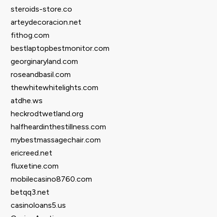
steroids-store.co
arteydecoracion.net
fithog.com
bestlaptopbestmonitor.com
georginaryland.com
roseandbasil.com
thewhitewhitelights.com
atdhe.ws
heckrodtwetland.org
halfheardinthestillness.com
mybestmassagechair.com
ericreed.net
fluxetine.com
mobilecasino8760.com
betqq3.net
casinoloans5.us