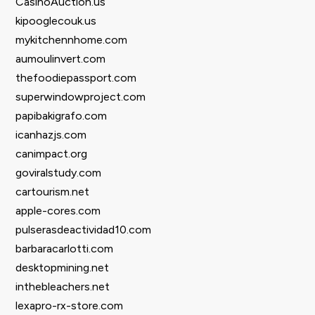
CasinoAuction.us
kipooglecouk.us
mykitchennhome.com
aumoulinvert.com
thefoodiepassport.com
superwindowproject.com
papibakigrafo.com
icanhazjs.com
canimpact.org
goviralstudy.com
cartourism.net
apple-cores.com
pulserasdeactividad10.com
barbaracarlotti.com
desktopmining.net
inthebleachers.net
lexapro-rx-store.com