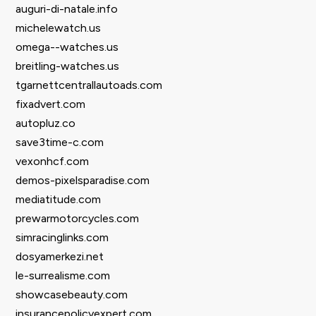
auguri-di-natale.info
michelewatch.us
omega--watches.us
breitling-watches.us
tgarnettcentrallautoads.com
fixadvert.com
autopluz.co
save3time-c.com
vexonhcf.com
demos-pixelsparadise.com
mediatitude.com
prewarmotorcycles.com
simracinglinks.com
dosyamerkezi.net
le-surrealisme.com
showcasebeauty.com
insurancepolicyexpert.com