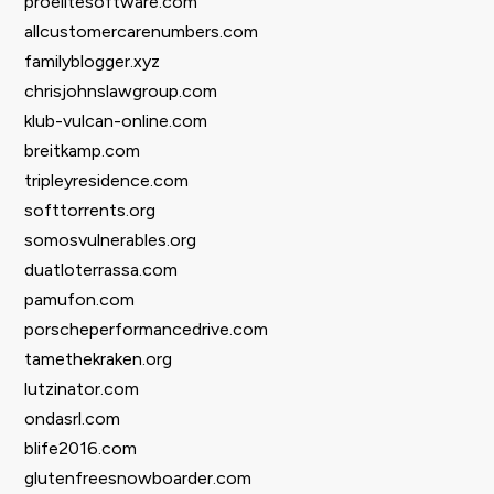
proelitesoftware.com
allcustomercarenumbers.com
familyblogger.xyz
chrisjohnslawgroup.com
klub-vulcan-online.com
breitkamp.com
tripleyresidence.com
softtorrents.org
somosvulnerables.org
duatloterrassa.com
pamufon.com
porscheperformancedrive.com
tamethekraken.org
lutzinator.com
ondasrl.com
blife2016.com
glutenfreesnowboarder.com