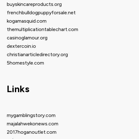
buyskincareproducts.org
frenchbulldogpuppyforsale.net
kogamasquid.com
themultiplicationtablechart.com
casinoglamour.org
dextercoin.io
christianarticledirectory.org
5homestyle.com
Links
mygamblingstory.com
majalahwekonews.com
2017hoganoutlet.com