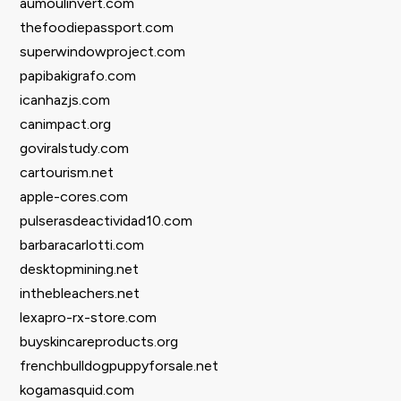
aumoulinvert.com
thefoodiepassport.com
superwindowproject.com
papibakigrafo.com
icanhazjs.com
canimpact.org
goviralstudy.com
cartourism.net
apple-cores.com
pulserasdeactividad10.com
barbaracarlotti.com
desktopmining.net
inthebleachers.net
lexapro-rx-store.com
buyskincareproducts.org
frenchbulldogpuppyforsale.net
kogamasquid.com