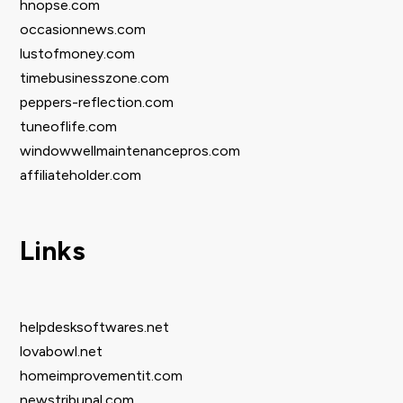
hnopse.com
occasionnews.com
lustofmoney.com
timebusinesszone.com
peppers-reflection.com
tuneoflife.com
windowwellmaintenancepros.com
affiliateholder.com
Links
helpdesksoftwares.net
lovabowl.net
homeimprovementit.com
newstribunal.com