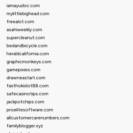
iamayudoc.com
mylittlebighead.com
freealot.com
asahiweekly.com
supercleanut.com
bedandbicycle.com
heraldcalifornia.com
graphicmonkeys.com
gamepixies.com
drawneastart.com
fasthokislot88.com
safecasinotips.com
jackpotchips.com
proelitesoftware.com
allcustomercarenumbers.com
familyblogger.xyz