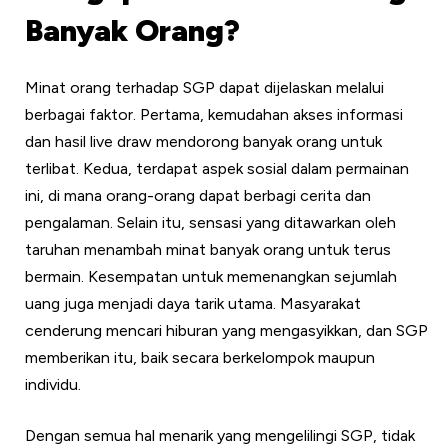
Banyak Orang?
Minat orang terhadap SGP dapat dijelaskan melalui
berbagai faktor. Pertama, kemudahan akses informasi
dan hasil live draw mendorong banyak orang untuk
terlibat. Kedua, terdapat aspek sosial dalam permainan
ini, di mana orang-orang dapat berbagi cerita dan
pengalaman. Selain itu, sensasi yang ditawarkan oleh
taruhan menambah minat banyak orang untuk terus
bermain. Kesempatan untuk memenangkan sejumlah
uang juga menjadi daya tarik utama. Masyarakat
cenderung mencari hiburan yang mengasyikkan, dan SGP
memberikan itu, baik secara berkelompok maupun
individu.
Dengan semua hal menarik yang mengelilingi SGP, tidak