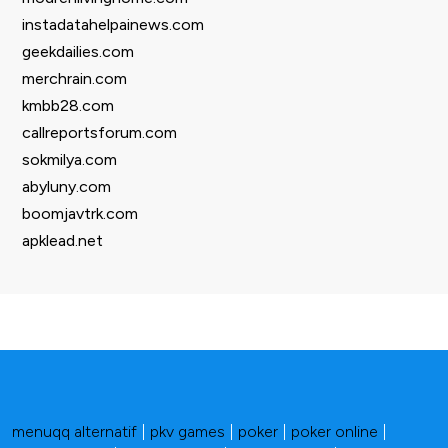
instadatahelpainews.com
geekdailies.com
merchrain.com
kmbb28.com
callreportsforum.com
sokmilya.com
abyluny.com
boomjavtrk.com
apklead.net
menuqq alternatif
|
pkv games
|
poker
|
poker online
|