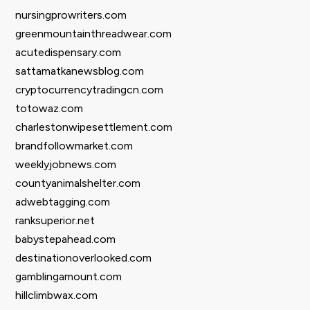
nursingprowriters.com
greenmountainthreadwear.com
acutedispensary.com
sattamatkanewsblog.com
cryptocurrencytradingcn.com
totowaz.com
charlestonwipesettlement.com
brandfollowmarket.com
weeklyjobnews.com
countyanimalshelter.com
adwebtagging.com
ranksuperior.net
babystepahead.com
destinationoverlooked.com
gamblingamount.com
hillclimbwax.com