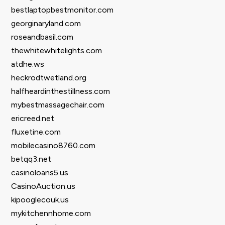
bestlaptopbestmonitor.com
georginaryland.com
roseandbasil.com
thewhitewhitelights.com
atdhe.ws
heckrodtwetland.org
halfheardinthestillness.com
mybestmassagechair.com
ericreed.net
fluxetine.com
mobilecasino8760.com
betqq3.net
casinoloans5.us
CasinoAuction.us
kipooglecouk.us
mykitchennhome.com