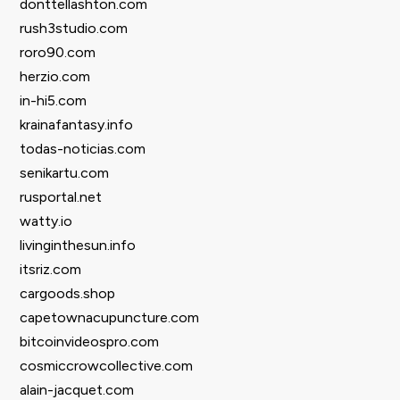
donttellashton.com
rush3studio.com
roro90.com
herzio.com
in-hi5.com
krainafantasy.info
todas-noticias.com
senikartu.com
rusportal.net
watty.io
livinginthesun.info
itsriz.com
cargoods.shop
capetownacupuncture.com
bitcoinvideospro.com
cosmiccrowcollective.com
alain-jacquet.com