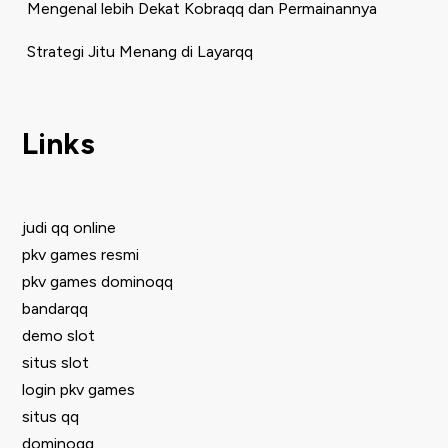
Mengenal lebih Dekat Kobraqq dan Permainannya
Strategi Jitu Menang di Layarqq
Links
judi qq online
pkv games resmi
pkv games dominoqq
bandarqq
demo slot
situs slot
login pkv games
situs qq
dominoqq