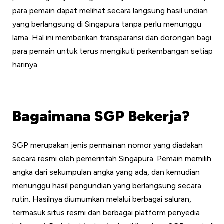
para pemain dapat melihat secara langsung hasil undian
yang berlangsung di Singapura tanpa perlu menunggu
lama. Hal ini memberikan transparansi dan dorongan bagi
para pemain untuk terus mengikuti perkembangan setiap
harinya.
Bagaimana SGP Bekerja?
SGP merupakan jenis permainan nomor yang diadakan
secara resmi oleh pemerintah Singapura. Pemain memilih
angka dari sekumpulan angka yang ada, dan kemudian
menunggu hasil pengundian yang berlangsung secara
rutin. Hasilnya diumumkan melalui berbagai saluran,
termasuk situs resmi dan berbagai platform penyedia