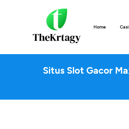
skip
Situs Slot
to
Online
content
Terpercaya
Home
Casi
dengan
Fitur Slot
Demo
Gratis
Deposit
Situs Slot Gacor Ma
Pulsa