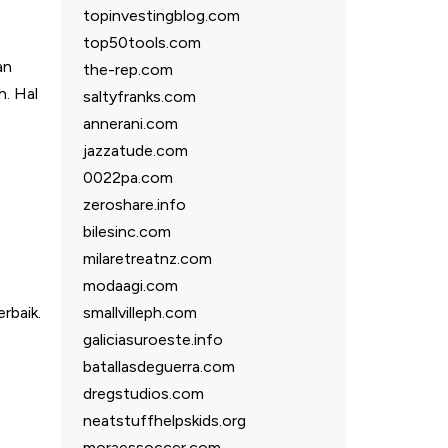
topinvestingblog.com
top50tools.com
an
the-rep.com
h. Hal
saltyfranks.com
annerani.com
jazzatude.com
0022pa.com
zeroshare.info
bilesinc.com
milaretreatnz.com
modaagi.com
rbaik.
smallvilleph.com
galiciasuroeste.info
batallasdeguerra.com
dregstudios.com
neatstuffhelpskids.org
moraessoccer.com