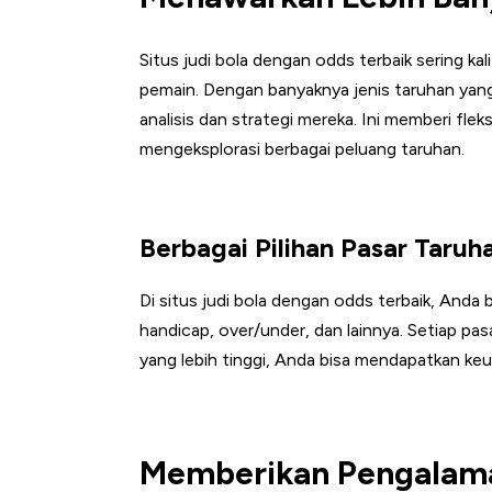
Situs judi bola dengan odds terbaik sering ka
pemain. Dengan banyaknya jenis taruhan yang
analisis dan strategi mereka. Ini memberi fl
mengeksplorasi berbagai peluang taruhan.
Berbagai Pilihan Pasar Taruh
Di situs judi bola dengan odds terbaik, Anda
handicap, over/under, dan lainnya. Setiap p
yang lebih tinggi, Anda bisa mendapatkan keun
Memberikan Pengalama