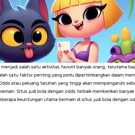
h menjadi salah satu aktivitas favorit banyak orang, terutama ba
alah satu faktor penting yang perlu dipertimbangkan dalam memi
Odds atau peluang taruhan yang tinggi akan mempengaruhi seb
pemain. Situs judi bola dengan odds terbaik memberikan banyak
eberapa keuntungan utama bermain di situs judi bola dengan o