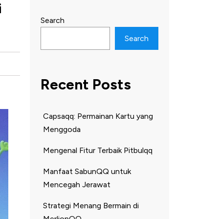
i
Search
Search
Recent Posts
Capsaqq: Permainan Kartu yang
Menggoda
Mengenal Fitur Terbaik Pitbulqq
Manfaat SabunQQ untuk
Mencegah Jerawat
Strategi Menang Bermain di
MerlionQQ