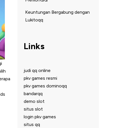
Keuntungan Bergabung dengan
Lukitoqq
Links
gi
judi qq online
lih
pkv games resmi
erapa
pkv games dominoqq
bandarqq
dds
demo slot
situs slot
login pkv games
situs qq