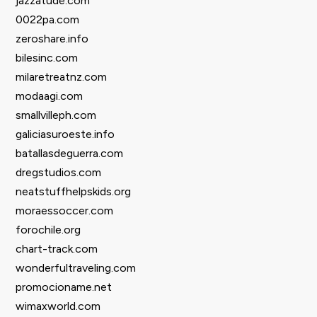
jazzatude.com
0022pa.com
zeroshare.info
bilesinc.com
milaretreatnz.com
modaagi.com
smallvilleph.com
galiciasuroeste.info
batallasdeguerra.com
dregstudios.com
neatstuffhelpskids.org
moraessoccer.com
forochile.org
chart-track.com
wonderfultraveling.com
promocioname.net
wimaxworld.com