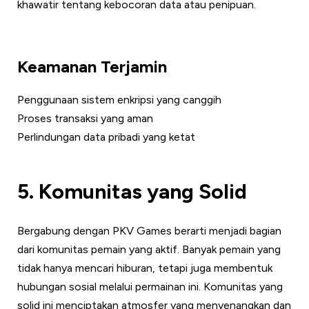
khawatir tentang kebocoran data atau penipuan.
Keamanan Terjamin
Penggunaan sistem enkripsi yang canggih
Proses transaksi yang aman
Perlindungan data pribadi yang ketat
5. Komunitas yang Solid
Bergabung dengan PKV Games berarti menjadi bagian
dari komunitas pemain yang aktif. Banyak pemain yang
tidak hanya mencari hiburan, tetapi juga membentuk
hubungan sosial melalui permainan ini. Komunitas yang
solid ini menciptakan atmosfer yang menyenangkan dan