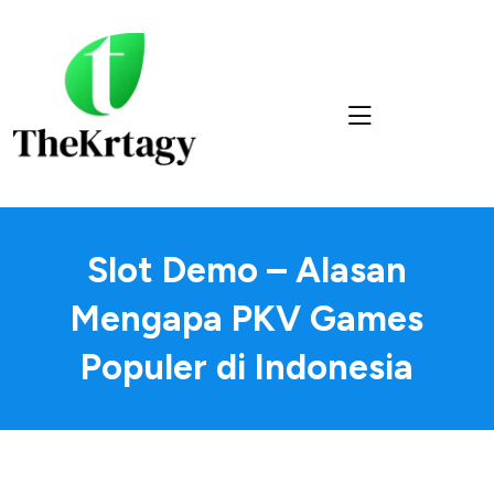
skip
Situs Slot
to
Online
content
Terpercaya
dengan
Fitur Slot
Demo
Gratis
Deposit
Slot Demo – Alasan
Pulsa
Mengapa PKV Games
Populer di Indonesia