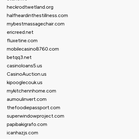
heckrodtwetland.org
halfheardinthestillness.com
mybestmassagechair.com
ericreed.net
fluxetine.com
mobilecasino8760.com
betqq3.net
casinoloans5.us
CasinoAuction.us
kipooglecouk.us
mykitchennhome.com
aumoulinvert.com
thefoodiepassport.com
superwindowproject.com
papibakigrafo.com
icanhazjs.com