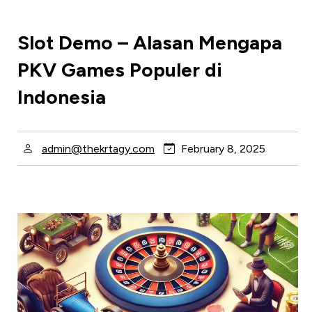
Slot Demo – Alasan Mengapa
PKV Games Populer di
Indonesia
admin@thekrtagy.com
February 8, 2025