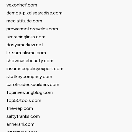
vexonhcf.com
demos-pixelsparadise.com
mediatitude.com
prewarmotorcycles.com
simracinglinks.com
dosyamerkezi.net
le-surrealisme.com
showcasebeauty.com
insurancepolicyexpert.com
statkeycompany.com
carolinadeckbuilders.com
topinvestingblog.com
top50tools.com
the-rep.com
saltyfranks.com
annerani.com