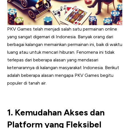
PKV Games telah menjadi salah satu permainan online
yang sangat digemari di Indonesia. Banyak orang dari
berbagai kalangan memainkan permainan ini, baik di waktu
luang atau untuk mencari hiburan. Fenomena ini tidak
terlepas dari beberapa alasan yang mendasari
ketenarannya di kalangan masyarakat Indonesia. Berikut
adalah beberapa alasan mengapa PKV Games begitu
populer di tanah air.
1. Kemudahan Akses dan
Platform yang Fleksibel