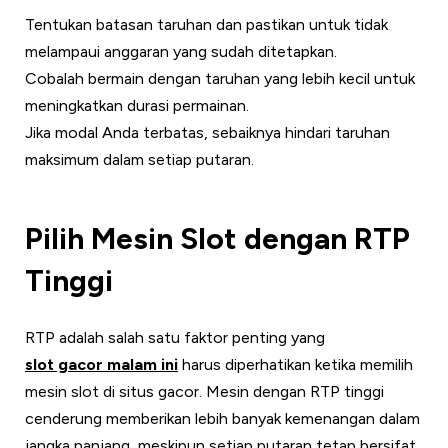
Tentukan batasan taruhan dan pastikan untuk tidak
melampaui anggaran yang sudah ditetapkan.
Cobalah bermain dengan taruhan yang lebih kecil untuk
meningkatkan durasi permainan.
Jika modal Anda terbatas, sebaiknya hindari taruhan
maksimum dalam setiap putaran.
Pilih Mesin Slot dengan RTP
Tinggi
RTP adalah salah satu faktor penting yang
slot gacor malam ini
harus diperhatikan ketika memilih
mesin slot di situs gacor. Mesin dengan RTP tinggi
cenderung memberikan lebih banyak kemenangan dalam
jangka panjang, meskipun setiap putaran tetap bersifat