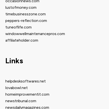
occasionnews.com
lustofmoney.com
timebusinesszone.com
peppers-reflection.com
tuneoflife.com
windowwellmaintenancepros.com
affiliateholder.com
Links
helpdesksoftwares.net
lovabowl.net
homeimprovementit.com
newstribunal.com
newsdailymagazines.com