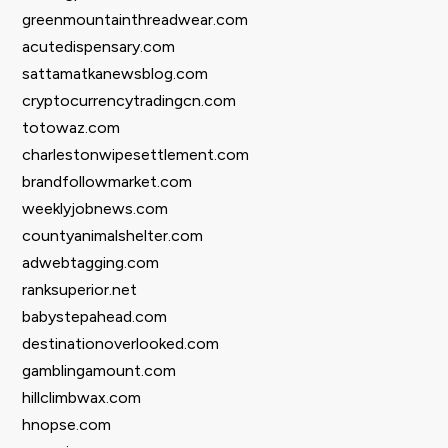
greenmountainthreadwear.com
acutedispensary.com
sattamatkanewsblog.com
cryptocurrencytradingcn.com
totowaz.com
charlestonwipesettlement.com
brandfollowmarket.com
weeklyjobnews.com
countyanimalshelter.com
adwebtagging.com
ranksuperior.net
babystepahead.com
destinationoverlooked.com
gamblingamount.com
hillclimbwax.com
hnopse.com