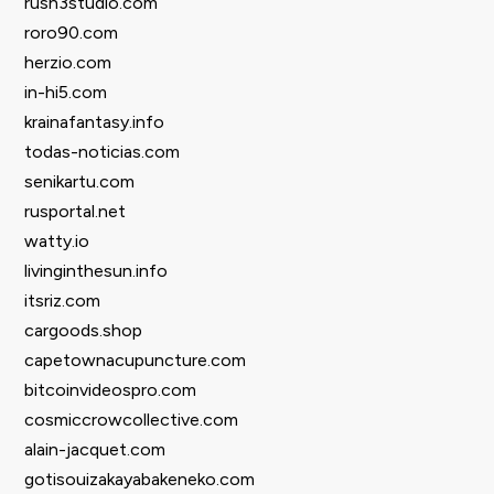
rush3studio.com
roro90.com
herzio.com
in-hi5.com
krainafantasy.info
todas-noticias.com
senikartu.com
rusportal.net
watty.io
livinginthesun.info
itsriz.com
cargoods.shop
capetownacupuncture.com
bitcoinvideospro.com
cosmiccrowcollective.com
alain-jacquet.com
gotisouizakayabakeneko.com