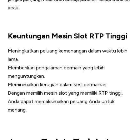
acak.
Keuntungan Mesin Slot RTP Tinggi
Meningkatkan peluang kemenangan dalam waktu lebih
lama.
Memberikan pengalaman bermain yang lebih
menguntungkan.
Meminimalkan kerugian dalam sesi permainan.
Dengan memilih mesin slot yang memiliki RTP tinggi,
Anda dapat memaksimalkan peluang Anda untuk
menang.