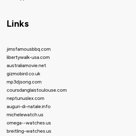
Links
jimsfamousbbq.com
libertywalk-usa.com
australiamovie.net
gizmobird.co.uk
mp3djsong.com
coursdanglaistoulouse.com
neptunuslex.com
auguri-di-natale.info
michelewatch.us
omega--watches.us
breitling-watches.us