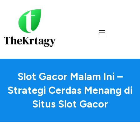
skip
Situs Slot
to
Online
content
Terpercaya
dengan
Fitur Slot
Demo
Gratis
Deposit
Slot Gacor Malam Ini –
Pulsa
Strategi Cerdas Menang di
Situs Slot Gacor