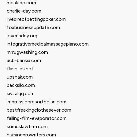
mealudo.com
charlie-day.com
livedirectbettingpoker.com
foxbusinessupdate.com
lovedaddy.org
integrativemedicalmassageplano.com
mrrugwashing.com
acb-bankia.com
flash-es.net
upshak.com
backsilo.com
siviralqq.com
impressionresorthoian.com
bestfreakingclothesever.com
falling-film-evaporator.com
sumuslawfirm.com
nursingprowriters.com