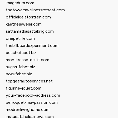
imagedum.com
thetowerswellnessretreat.com
officialgelatostrain.com
kaethejeweler.com
sattamatkasattaking.com
onepetlife.com
thebillboardexperiment.com
beachufabet.biz
mon-tresse-de-lit.com
sugarufabet.biz
boxufabet.biz
topgearautoservices.net
figurine-jouet.com
your-facebook-address.com
perroquet-ma-passion.com
modrenlivinghome.com
instadatahelpainews.com