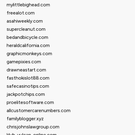
mylittlebighead.com
freealot.com
asahiweekly.com
supercleanut.com
bedandbicycle.com
heraldcalifornia.com
graphicmonkeys.com
gamepixies.com
drawneastart.com
fasthokislot88.com
safecasinotips.com
jackpotchips.com
proelitesoftware.com
allcustomercarenumbers.com
familyblogger.xyz
chrisjohnslawgroup.com
klub-vulcan-online.com