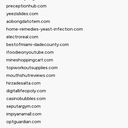
preceptionhub.com
yeezislides.com
aobongdatotem.com
home-remedies-yeast-infection.com
electroreal.com
bestofmiami-dadecounty.com
ifoodieonyoutube.com
mineshoppingcart.com
topworkoutsupplies.com
mouthshutreviews.com
hirzadesalta.com
digitallifeopoly.com
casinobubbles.com
seputargym.com
impiyanamall.com
optguardian.com