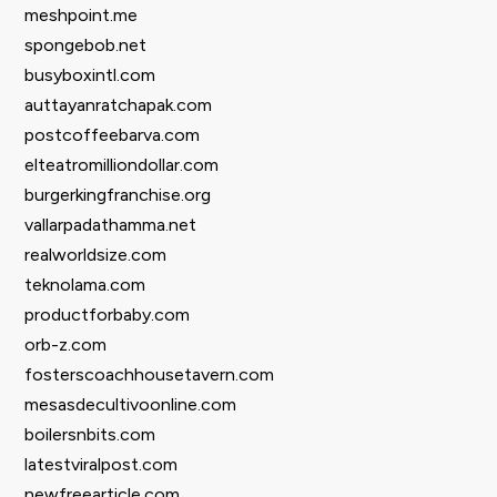
meshpoint.me
spongebob.net
busyboxintl.com
auttayanratchapak.com
postcoffeebarva.com
elteatromilliondollar.com
burgerkingfranchise.org
vallarpadathamma.net
realworldsize.com
teknolama.com
productforbaby.com
orb-z.com
fosterscoachhousetavern.com
mesasdecultivoonline.com
boilersnbits.com
latestviralpost.com
newfreearticle.com