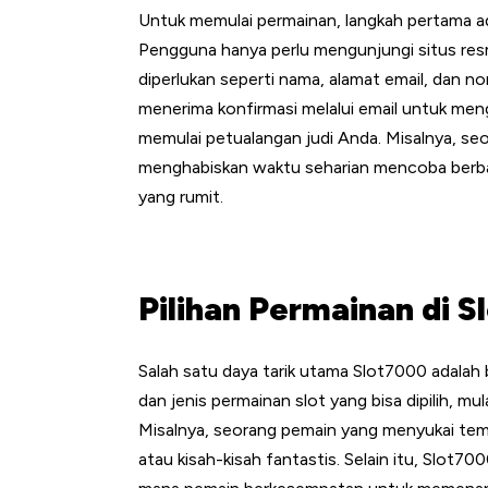
Untuk memulai permainan, langkah pertama ad
Pengguna hanya perlu mengunjungi situs res
diperlukan seperti nama, alamat email, dan 
menerima konfirmasi melalui email untuk men
memulai petualangan judi Anda. Misalnya, s
menghabiskan waktu seharian mencoba berba
yang rumit.
Pilihan Permainan di 
Salah satu daya tarik utama Slot7000 adalah
dan jenis permainan slot yang bisa dipilih, mu
Misalnya, seorang pemain yang menyukai tem
atau kisah-kisah fantastis. Selain itu, Slot7