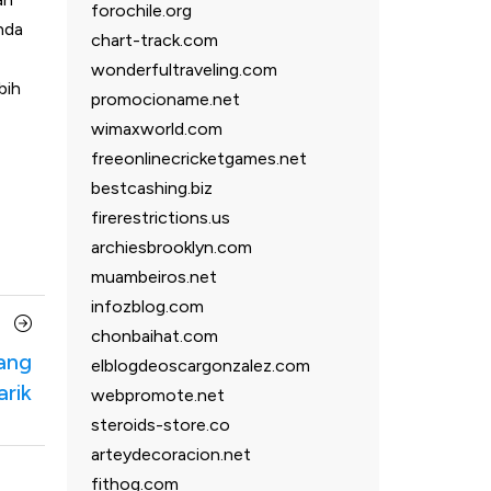
forochile.org
nda
chart-track.com
wonderfultraveling.com
bih
promocioname.net
wimaxworld.com
freeonlinecricketgames.net
bestcashing.biz
firerestrictions.us
archiesbrooklyn.com
muambeiros.net
infozblog.com
Next
chonbaihat.com
Article
ang
elblogdeoscargonzalez.com
rik
webpromote.net
steroids-store.co
arteydecoracion.net
fithog.com