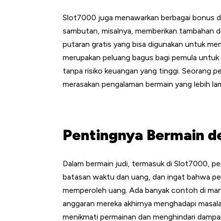
Slot7000 juga menawarkan berbagai bonus da
sambutan, misalnya, memberikan tambahan da
putaran gratis yang bisa digunakan untuk me
merupakan peluang bagus bagi pemula untuk
tanpa risiko keuangan yang tinggi. Seorang 
merasakan pengalaman bermain yang lebih la
Pentingnya Bermain 
Dalam bermain judi, termasuk di Slot7000, p
batasan waktu dan uang, dan ingat bahwa per
memperoleh uang. Ada banyak contoh di mana
anggaran mereka akhirnya menghadapi masalah
menikmati permainan dan menghindari dampak 