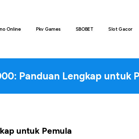
no Online
Pkv Games
SBOBET
Slot Gacor
000: Panduan Lengkap untuk 
kap untuk Pemula