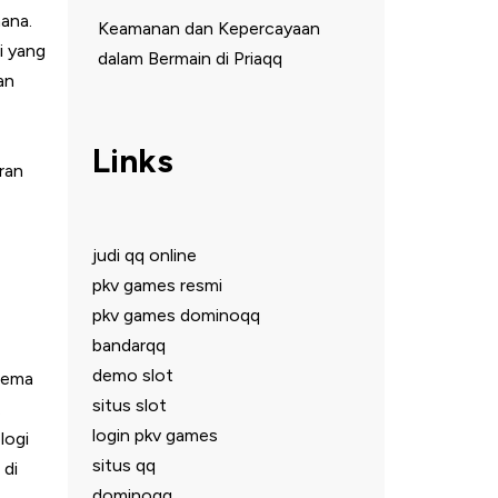
ana.
Keamanan dan Kepercayaan
i yang
dalam Bermain di Priaqq
an
Links
ran
judi qq online
pkv games resmi
pkv games dominoqq
bandarqq
demo slot
 tema
situs slot
.
login pkv games
logi
situs qq
 di
dominoqq