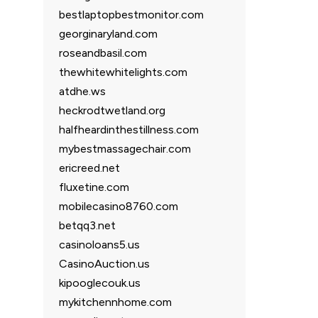
bestlaptopbestmonitor.com
georginaryland.com
roseandbasil.com
thewhitewhitelights.com
atdhe.ws
heckrodtwetland.org
halfheardinthestillness.com
mybestmassagechair.com
ericreed.net
fluxetine.com
mobilecasino8760.com
betqq3.net
casinoloans5.us
CasinoAuction.us
kipooglecouk.us
mykitchennhome.com