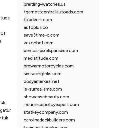
breitling-watches.us
tgarnettcentrallautoads.com
 juga
fixadvert.com
autopluz.co
lot
save3time-c.com
a
vexonhcf.com
demos-pixelsparadise.com
mediatitude.com
prewarmotorcycles.com
simracinglinks.com
dosyamerkezi.net
le-surrealisme.com
showcasebeauty.com
tuk
insurancepolicyexpert.com
ngatur
statkeycompany.com
ntuk
carolinadeckbuilders.com
topinvestingblog.com