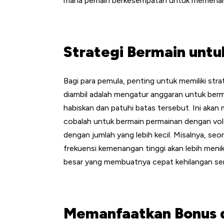
mana pemain berkesempatan untuk memenang
Strategi Bermain unt
Bagi para pemula, penting untuk memiliki str
diambil adalah mengatur anggaran untuk berm
habiskan dan patuhi batas tersebut. Ini akan 
cobalah untuk bermain permainan dengan vol
dengan jumlah yang lebih kecil. Misalnya, s
frekuensi kemenangan tinggi akan lebih men
besar yang membuatnya cepat kehilangan se
Memanfaatkan Bonus 