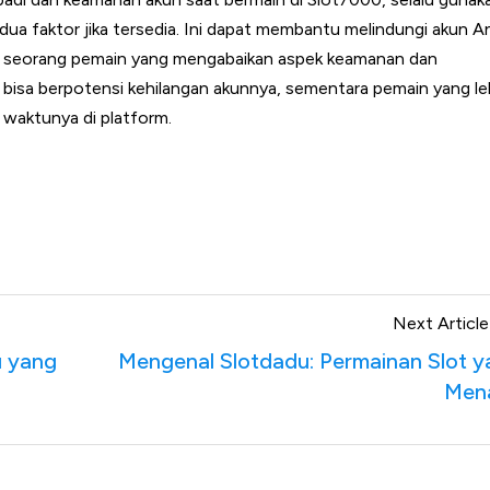
 dua faktor jika tersedia. Ini dapat membantu melindungi akun A
h, seorang pemain yang mengabaikan aspek keamanan dan
bisa berpotensi kehilangan akunnya, sementara pemain yang le
 waktunya di platform.
Next Article
u yang
Mengenal Slotdadu: Permainan Slot y
Mena