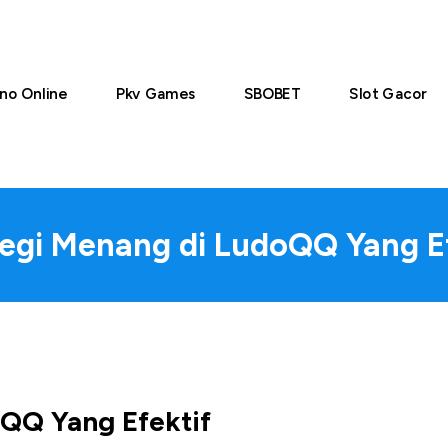
no Online
Pkv Games
SBOBET
Slot Gacor
egi Menang di LudoQQ Yang Ef
oQQ Yang Efektif