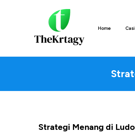
skip
Situs Slot
to
Online
content
Terpercaya
Home
Casi
dengan
Fitur Slot
Demo
Gratis
Deposit
Strat
Pulsa
Strategi Menang di Lud