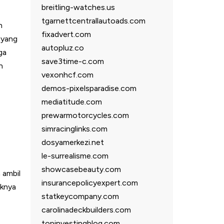
breitling-watches.us
tgarnettcentrallautoads.com
n
fixadvert.com
 yang
autopluz.co
ga
save3time-c.com
n
vexonhcf.com
demos-pixelsparadise.com
mediatitude.com
prewarmotorcycles.com
simracinglinks.com
dosyamerkezi.net
le-surrealisme.com
showcasebeauty.com
 ambil
insurancepolicyexpert.com
iknya
statkeycompany.com
carolinadeckbuilders.com
topinvestingblog.com