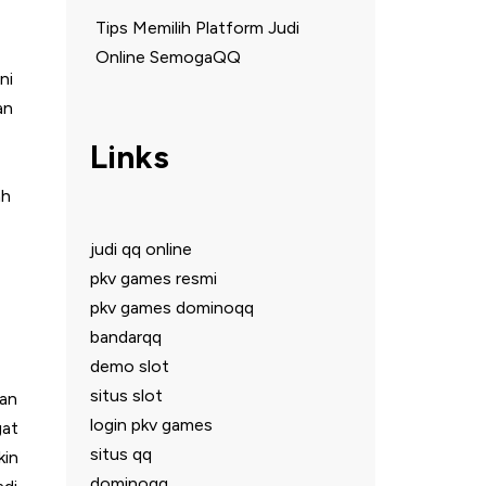
Tips Memilih Platform Judi
Online SemogaQQ
ni
an
Links
ah
judi qq online
pkv games resmi
pkv games dominoqq
bandarqq
demo slot
situs slot
kan
login pkv games
gat
situs qq
kin
dominoqq