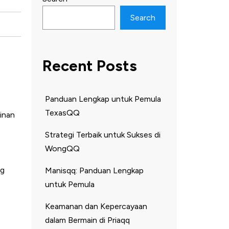
Search
Recent Posts
Panduan Lengkap untuk Pemula
TexasQQ
inan
Strategi Terbaik untuk Sukses di
WongQQ
ng
Manisqq: Panduan Lengkap
untuk Pemula
Keamanan dan Kepercayaan
dalam Bermain di Priaqq