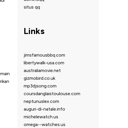
adi
situs qq
Links
jimsfamousbbq.com
libertywalk-usa.com
australiamovie.net
emain
gizmobird.co.uk
rikan
mp3djsong.com
coursdanglaistoulouse.com
neptunuslex.com
auguri-di-natale.info
michelewatch.us
omega--watches.us