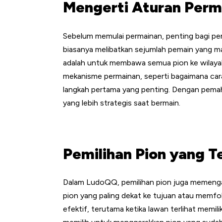
Mengerti Aturan Perm
Sebelum memulai permainan, penting bagi p
biasanya melibatkan sejumlah pemain yang m
adalah untuk membawa semua pion ke wilayah
mekanisme permainan, seperti bagaimana car
langkah pertama yang penting. Dengan pema
yang lebih strategis saat bermain.
Pemilihan Pion yang T
Dalam LudoQQ, pemilihan pion juga memengar
pion yang paling dekat ke tujuan atau memfo
efektif, terutama ketika lawan terlihat memi