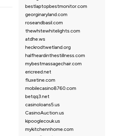
bestlaptopbestmonitor.com
georginaryland.com
roseandbasil.com
thewhitewhitelights.com
atdhe.ws
heckrodtwetland.org
halfheardinthestillness.com
mybestmassagechair.com
ericreed.net
fluxetine.com
mobilecasino8760.com
betqq3.net
casinoloans5.us
CasinoAuction.us
kipooglecouk.us
mykitchennhome.com