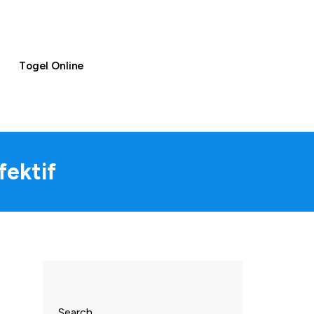
Togel Online
ektif
Search