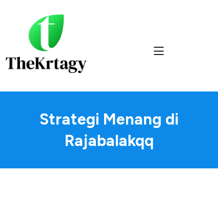
skip
Situs Slot
to
Online
content
Terpercaya
dengan
Fitur Slot
Demo
Gratis
Deposit
Strategi Menang di
Pulsa
Rajabalakqq