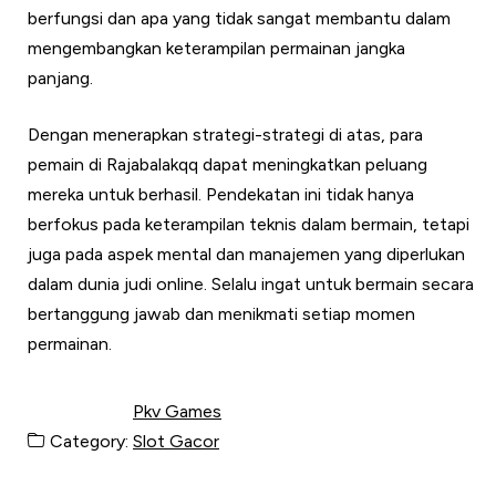
berfungsi dan apa yang tidak sangat membantu dalam
mengembangkan keterampilan permainan jangka
panjang.
Dengan menerapkan strategi-strategi di atas, para
pemain di Rajabalakqq dapat meningkatkan peluang
mereka untuk berhasil. Pendekatan ini tidak hanya
berfokus pada keterampilan teknis dalam bermain, tetapi
juga pada aspek mental dan manajemen yang diperlukan
dalam dunia judi online. Selalu ingat untuk bermain secara
bertanggung jawab dan menikmati setiap momen
permainan.
Pkv Games
Category:
Slot Gacor