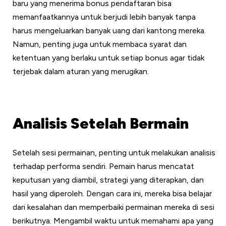
baru yang menerima bonus pendaftaran bisa
memanfaatkannya untuk berjudi lebih banyak tanpa
harus mengeluarkan banyak uang dari kantong mereka.
Namun, penting juga untuk membaca syarat dan
ketentuan yang berlaku untuk setiap bonus agar tidak
terjebak dalam aturan yang merugikan.
Analisis Setelah Bermain
Setelah sesi permainan, penting untuk melakukan analisis
terhadap performa sendiri. Pemain harus mencatat
keputusan yang diambil, strategi yang diterapkan, dan
hasil yang diperoleh. Dengan cara ini, mereka bisa belajar
dari kesalahan dan memperbaiki permainan mereka di sesi
berikutnya. Mengambil waktu untuk memahami apa yang