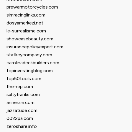
prewarmotorcycles.com
simracinglinks.com
dosyamerkezi.net
le-surrealisme.com
showcasebeauty.com
insurancepolicyexpert.com
statkeycompany.com
carolinadeckbuilders.com
topinvestingblog.com
top50tools.com
the-rep.com
saltyfranks.com
annerani.com
jazzatude.com
0022pa.com
zeroshare.info