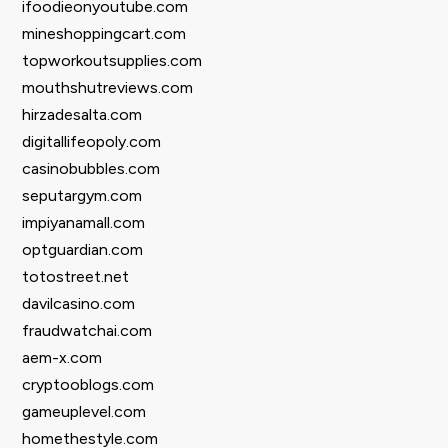
ifoodieonyoutube.com
mineshoppingcart.com
topworkoutsupplies.com
mouthshutreviews.com
hirzadesalta.com
digitallifeopoly.com
casinobubbles.com
seputargym.com
impiyanamall.com
optguardian.com
totostreet.net
davilcasino.com
fraudwatchai.com
aem-x.com
cryptooblogs.com
gameuplevel.com
homethestyle.com