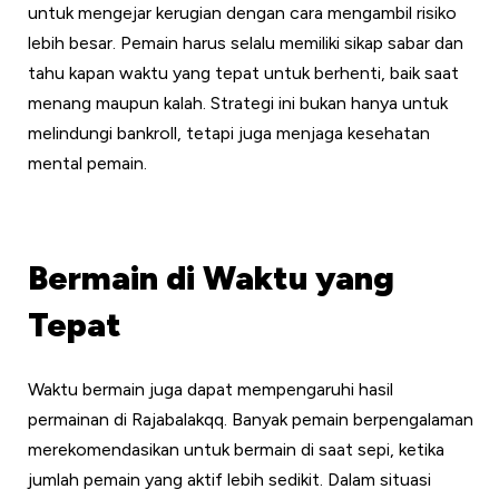
untuk mengejar kerugian dengan cara mengambil risiko
lebih besar. Pemain harus selalu memiliki sikap sabar dan
tahu kapan waktu yang tepat untuk berhenti, baik saat
menang maupun kalah. Strategi ini bukan hanya untuk
melindungi bankroll, tetapi juga menjaga kesehatan
mental pemain.
Bermain di Waktu yang
Tepat
Waktu bermain juga dapat mempengaruhi hasil
permainan di Rajabalakqq. Banyak pemain berpengalaman
merekomendasikan untuk bermain di saat sepi, ketika
jumlah pemain yang aktif lebih sedikit. Dalam situasi