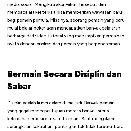
media sosial. Mengikuti akun-akun tersebut dan
membaca artikel terkait bisa memberikan wawasan baru
bagi pemain pemula. Misalnya, seorang pemain yang baru
mulai belajar poker akan mendapatkan banyak pelajaran
berharga dari video tutorial yang menampilkan permainan
nyata dengan analisis dari pemain yang berpengalaman.
Bermain Secara Disiplin dan
Sabar
Disiplin adalah kunci dalam dunia judi. Banyak pemain
yang gagal mencapai tujuan mereka hanya karena
kelemahan emosional saat bermain. Saat mengalami
serangkaian kekalahan, penting untuk tidak terburu-buru