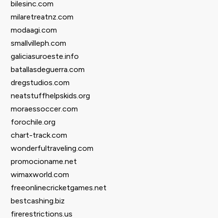
bilesinc.com
milaretreatnz.com
modaagi.com
smallvilleph.com
galiciasuroeste.info
batallasdeguerra.com
dregstudios.com
neatstuffhelpskids.org
moraessoccer.com
forochile.org
chart-track.com
wonderfultraveling.com
promocioname.net
wimaxworld.com
freeonlinecricketgames.net
bestcashing.biz
firerestrictions.us