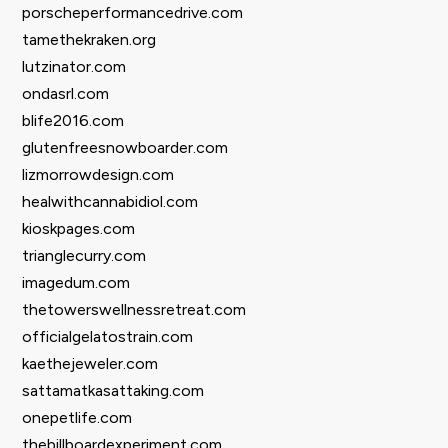
porscheperformancedrive.com
tamethekraken.org
lutzinator.com
ondasrl.com
blife2016.com
glutenfreesnowboarder.com
lizmorrowdesign.com
healwithcannabidiol.com
kioskpages.com
trianglecurry.com
imagedum.com
thetowerswellnessretreat.com
officialgelatostrain.com
kaethejeweler.com
sattamatkasattaking.com
onepetlife.com
thebillboardexperiment.com