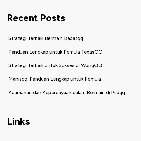
Recent Posts
Strategi Terbaik Bermain Dapatqq
Panduan Lengkap untuk Pemula TexasQQ
Strategi Terbaik untuk Sukses di WongQQ
Manisqq: Panduan Lengkap untuk Pemula
Keamanan dan Kepercayaan dalam Bermain di Priaqq
Links