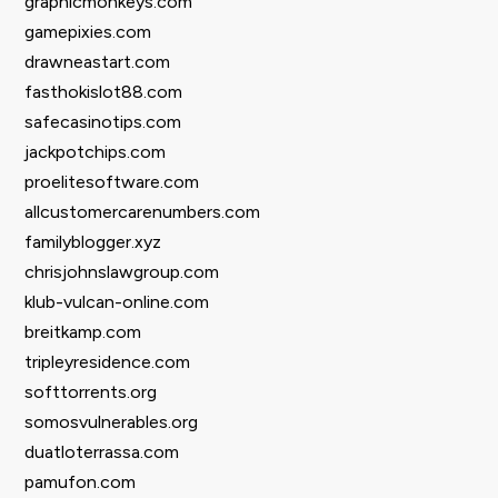
graphicmonkeys.com
gamepixies.com
drawneastart.com
fasthokislot88.com
safecasinotips.com
jackpotchips.com
proelitesoftware.com
allcustomercarenumbers.com
familyblogger.xyz
chrisjohnslawgroup.com
klub-vulcan-online.com
breitkamp.com
tripleyresidence.com
softtorrents.org
somosvulnerables.org
duatloterrassa.com
pamufon.com