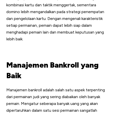
kombinasi kartu dan taktik menggertak, sementara
domino lebih mengandalkan pada strategi penempatan
dan pengelolaan kartu. Dengan mengenali karakteristik
setiap permainan, pemain dapat lebih siap dalam
menghadapi pemain lain dan membuat keputusan yang
lebih baik.
Manajemen Bankroll yang
Baik
Manajemen bankroll adalah salah satu aspek terpenting
dari permainan judi yang sering diabaikan oleh banyak
pemain. Mengatur seberapa banyak uang yang akan
dipertaruhkan dalam satu sesi permainan sangatlah