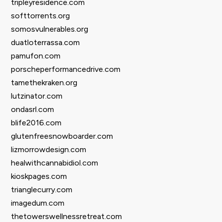
tripleyresidence.com
softtorrents.org
somosvulnerables.org
duatloterrassa.com
pamufon.com
porscheperformancedrive.com
tamethekraken.org
lutzinator.com
ondasrl.com
blife2016.com
glutenfreesnowboarder.com
lizmorrowdesign.com
healwithcannabidiol.com
kioskpages.com
trianglecurry.com
imagedum.com
thetowerswellnessretreat.com