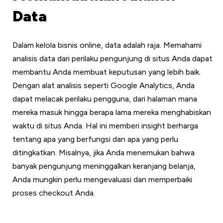
Data
Dalam kelola bisnis online, data adalah raja. Memahami
analisis data dari perilaku pengunjung di situs Anda dapat
membantu Anda membuat keputusan yang lebih baik.
Dengan alat analisis seperti Google Analytics, Anda
dapat melacak perilaku pengguna, dari halaman mana
mereka masuk hingga berapa lama mereka menghabiskan
waktu di situs Anda. Hal ini memberi insight berharga
tentang apa yang berfungsi dan apa yang perlu
ditingkatkan. Misalnya, jika Anda menemukan bahwa
banyak pengunjung meninggalkan keranjang belanja,
Anda mungkin perlu mengevaluasi dan memperbaiki
proses checkout Anda.