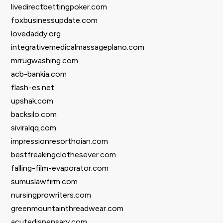
livedirectbettingpoker.com
foxbusinessupdate.com
lovedaddy.org
integrativemedicalmassageplano.com
mrrugwashing.com
acb-bankia.com
flash-es.net
upshak.com
backsilo.com
siviralqq.com
impressionresorthoian.com
bestfreakingclothesever.com
falling-film-evaporator.com
sumuslawfirm.com
nursingprowriters.com
greenmountainthreadwear.com
acutedispensary.com