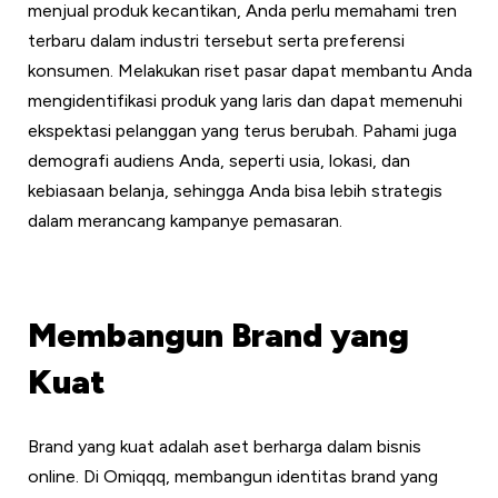
menjual produk kecantikan, Anda perlu memahami tren
terbaru dalam industri tersebut serta preferensi
konsumen. Melakukan riset pasar dapat membantu Anda
mengidentifikasi produk yang laris dan dapat memenuhi
ekspektasi pelanggan yang terus berubah. Pahami juga
demografi audiens Anda, seperti usia, lokasi, dan
kebiasaan belanja, sehingga Anda bisa lebih strategis
dalam merancang kampanye pemasaran.
Membangun Brand yang
Kuat
Brand yang kuat adalah aset berharga dalam bisnis
online. Di Omiqqq, membangun identitas brand yang