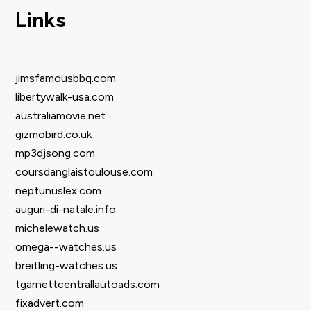
Links
jimsfamousbbq.com
libertywalk-usa.com
australiamovie.net
gizmobird.co.uk
mp3djsong.com
coursdanglaistoulouse.com
neptunuslex.com
auguri-di-natale.info
michelewatch.us
omega--watches.us
breitling-watches.us
tgarnettcentrallautoads.com
fixadvert.com