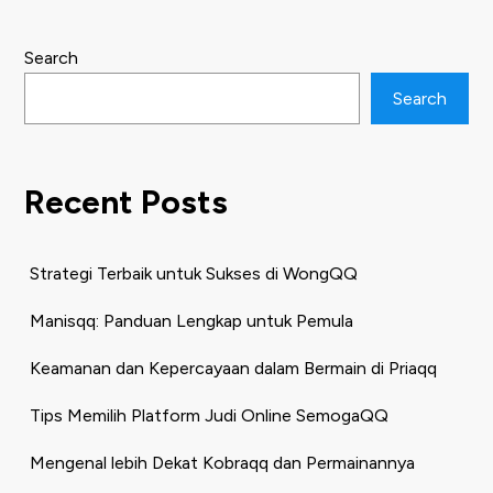
Search
Search
Recent Posts
Strategi Terbaik untuk Sukses di WongQQ
Manisqq: Panduan Lengkap untuk Pemula
Keamanan dan Kepercayaan dalam Bermain di Priaqq
Tips Memilih Platform Judi Online SemogaQQ
Mengenal lebih Dekat Kobraqq dan Permainannya