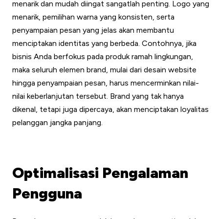
menarik dan mudah diingat sangatlah penting. Logo yang
menarik, pemilihan warna yang konsisten, serta
penyampaian pesan yang jelas akan membantu
menciptakan identitas yang berbeda. Contohnya, jika
bisnis Anda berfokus pada produk ramah lingkungan,
maka seluruh elemen brand, mulai dari desain website
hingga penyampaian pesan, harus mencerminkan nilai-
nilai keberlanjutan tersebut. Brand yang tak hanya
dikenal, tetapi juga dipercaya, akan menciptakan loyalitas
pelanggan jangka panjang.
Optimalisasi Pengalaman
Pengguna