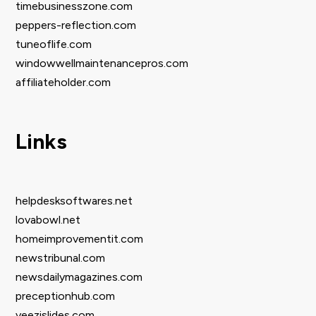
timebusinesszone.com
peppers-reflection.com
tuneoflife.com
windowwellmaintenancepros.com
affiliateholder.com
Links
helpdesksoftwares.net
lovabowl.net
homeimprovementit.com
newstribunal.com
newsdailymagazines.com
preceptionhub.com
yeezislides.com